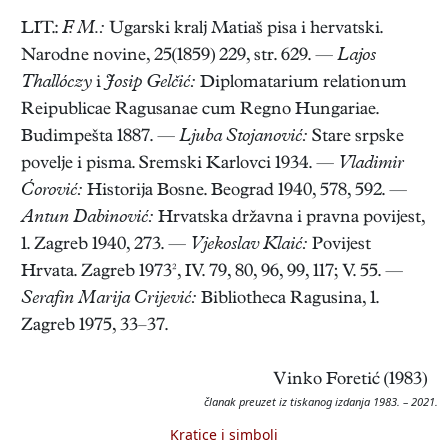
LIT.:
F. M.:
Ugarski kralj Matiaš pisa i hervatski.
Narodne novine, 25(1859) 229, str. 629. —
Lajos
Thallóczy
i
Josip Gelčić:
Diplomatarium relationum
Reipublicae Ragusanae cum Regno Hungariae.
Budimpešta 1887. —
Ljuba Stojanović:
Stare srpske
povelje i pisma. Sremski Karlovci 1934. —
Vladimir
Ćorović:
Historija Bosne. Beograd 1940, 578, 592. —
Antun Dabinović:
Hrvatska državna i pravna povijest,
1. Zagreb 1940, 273. —
Vjekoslav Klaić:
Povijest
Hrvata. Zagreb 1973², IV. 79, 80, 96, 99, 117; V. 55. —
Serafin Marija Crijević:
Bibliotheca Ragusina, 1.
Zagreb 1975, 33–37.
Vinko Foretić (1983)
članak preuzet iz tiskanog izdanja 1983. – 2021.
Kratice i simboli