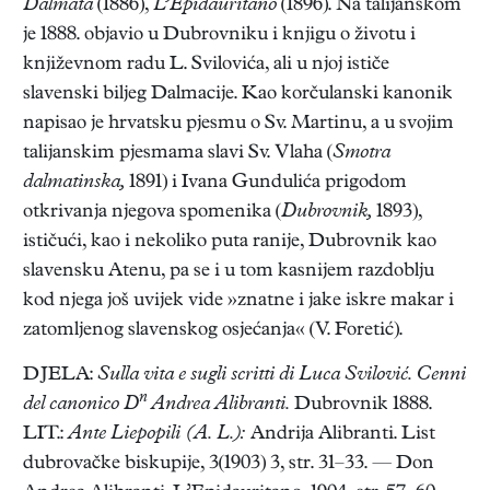
Dalmata
(1886),
L’Epidauritano
(1896). Na talijanskom
je 1888. objavio u Dubrovniku i knjigu o životu i
književnom radu L. Svilovića, ali u njoj ističe
slavenski biljeg Dalmacije. Kao korčulanski kanonik
napisao je hrvatsku pjesmu o Sv. Martinu, a u svojim
talijanskim pjesmama slavi Sv. Vlaha (
Smotra
dalmatinska,
1891) i Ivana Gundulića prigodom
otkrivanja njegova spomenika (
Dubrovnik,
1893),
ističući, kao i nekoliko puta ranije, Dubrovnik kao
slavensku Atenu, pa se i u tom kasnijem razdoblju
kod njega još uvijek vide »znatne i jake iskre makar i
zatomljenog slavenskog osjećanja« (V. Foretić).
DJELA:
Sulla vita e sugli scritti di Luca Svilović. Cenni
n
del canonico D
Andrea Alibranti.
Dubrovnik 1888.
LIT.:
Ante Liepopili (A. L.):
Andrija Alibranti. List
dubrovačke biskupije, 3(1903) 3, str. 31–33. — Don