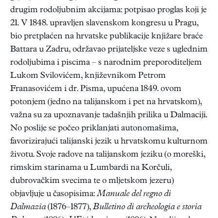
drugim rodoljubnim akcijama: potpisao proglas koji je
21. V 1848. upravljen slavenskom kongresu u Pragu,
bio pretplaćen na hrvatske publikacije knjižare braće
Battara u Zadru, održavao prijateljske veze s uglednim
rodoljubima i piscima – s narodnim preporoditeljem
Lukom Svilovićem, književnikom Petrom
Franasovićem i dr. Pisma, upućena 1849. ovom
potonjem (jedno na talijanskom i pet na hrvatskom),
važna su za upoznavanje tadašnjih prilika u Dalmaciji.
No poslije se počeo priklanjati autonomašima,
favorizirajući talijanski jezik u hrvatskomu kulturnom
životu. Svoje radove na talijanskom jeziku (o moreški,
rimskim starinama u Lumbardi na Korčuli,
dubrovačkim svecima te o mljetskom jezeru)
objavljuje u časopisima:
Manuale del regno di
Dalmazia
(1876–1877),
Bulletino di archeologia e storia