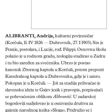
ALIBRANTI, Andrija
,
kulturni povjesničar
(Korčula, 11. IV 1826 — Dubrovnik, 27. I 1903). Sin je
Franje, postolara, i Lucije, rođ. Filippi. Osnovnu školu
polazio je u rodnom gradu, teologiju studirao u Zadru
i tu bio zaređen za svećenika. Ubrzo je postao
kanonik Zbornog kaptola u Korčuli, potom prepozit
Katedralnog kaptola u Dubrovniku, gdje je i umro.
Pokopan je u Korčuli. — Još za studija prihvaćao je
slavensku ideju te Gajev jezik i pravopis, potpisujući
se pohrvaćenim oblikom
Alibrantić.
U zadarskoj
bogosloviji sudjelovao je u osnivanju društva za
gajenje narodnog jezika »Sloga«. Pridružio se i