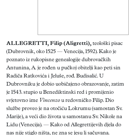
ALLEGRETTI, Filip
(Aligretti),
teološki pisac
(Dubrovnik, oko 1525 — Venecija, 1592). Kako je
poznato iz rukopisne genealogije dubrovačkih
Antunina, A. je rođen u pučkoj obitelji kao peti sin
Radiča Ratkovića i Jeluše, rođ. Budisalić. U
Dubrovniku je dobio uobičajeno obrazovanje, zatim
je 1543. stupio u Benediktinski red i promijenio
svjetovno ime
Vincenzo
u redovničko Filip. Dio
službe proveo je na otočiću Lokrumu (samostan Sv.
Marije), a veći dio života u samostanu Sv. Nikole na
Lidu (Venecija). — Kako od Allegrettijevih djela do
nas nije stiglo ništa, ne zna se jesu li sačuvana.