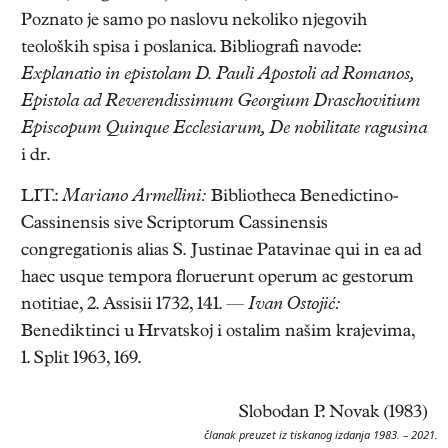
Poznato je samo po naslovu nekoliko njegovih
teoloških spisa i poslanica. Bibliografi navode:
Explanatio in epistolam D. Pauli Apostoli ad Romanos,
Epistola ad Reverendissimum Georgium Draschovitium
Episcopum Quinque Ecclesiarum, De nobilitate ragusina
i dr.
LIT.:
Mariano Armellini:
Bibliotheca Benedictino-
Cassinensis sive Scriptorum Cassinensis
congregationis alias S. Justinae Patavinae qui in ea ad
haec usque tempora floruerunt operum ac gestorum
notitiae, 2. Assisii 1732, 141. —
Ivan Ostojić:
Benediktinci u Hrvatskoj i ostalim našim krajevima,
1. Split 1963, 169.
Slobodan P. Novak (1983)
članak preuzet iz tiskanog izdanja 1983. – 2021.