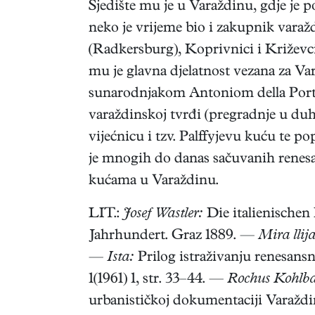
Sjedište mu je u Varaždinu, gdje je 
neko je vrijeme bio i zakupnik varaž
(Radkersburg), Koprivnici i Križevc
mu je glavna djelatnost vezana za Var
sunarodnjakom Antoniom della Porta 
varaždinskoj tvrđi (pregradnje u duh
vijećnicu i tzv. Palffyjevu kuću te po
je mnogih do danas sačuvanih renes
kućama u Varaždinu.
LIT.:
Josef Wastler:
Die italienischen
Jahrhundert. Graz 1889. —
Mira llij
—
Ista:
Prilog istraživanju renesans
1(1961) 1, str. 33–44. —
Rochus Kohlb
urbanističkoj dokumentaciji Varaždina