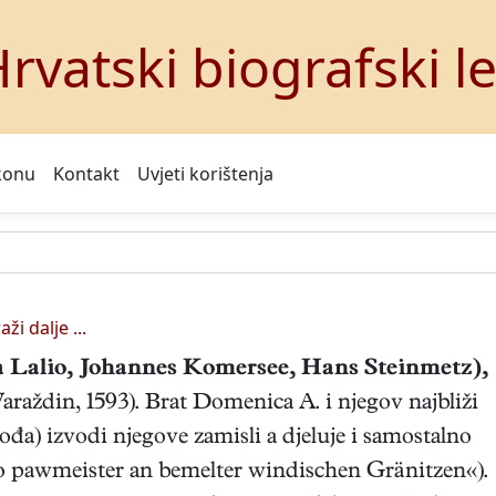
rvatski biografski l
konu
Kontakt
Uvjeti korištenja
aži dalje ...
 Lalio, Johannes Komersee, Hans Steinmetz),
Varaždin, 1593). Brat Domenica A. i njegov najbliži
đa) izvodi njegove zamisli a djeluje i samostalno
o pawmeister an bemelter windischen Gränitzen«).