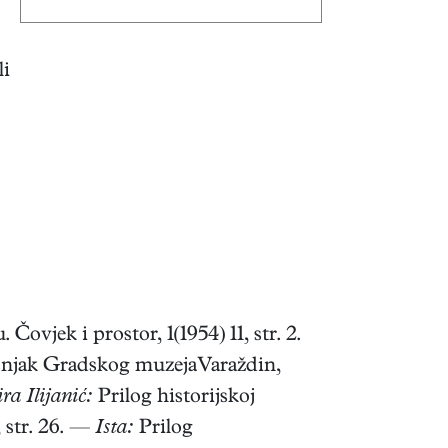
li
Čovjek i prostor, 1(1954) 11, str. 2.
dišnjak Gradskog muzejaVaraždin,
ra Ilijanić:
Prilog historijskoj
, str. 26. —
Ista:
Prilog