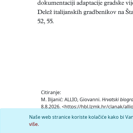
dokumentaciji adaptacije gradske vij
Delež italijanskih gradbenikov na Šta
52, 55.
Citiranje:
M. Ilijanić: ALLIO, Giovanni.
Hrvatski biogr
8.8.2026. <https://hbl.lzmk.hr/clanak/alli
Naše web stranice koriste kolačiće kako bi Va
Komentar
više.