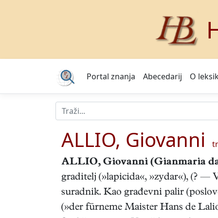
H
Portal znanja
Abecedarij
O leksi
ALLIO, Giovanni
tr
ALLIO, Giovanni
(Gianmaria da
graditelj (»lapicida«, »zydar«), (? — 
suradnik. Kao građevni palir (poslovo
(»der fürneme Maister Hans de Lali