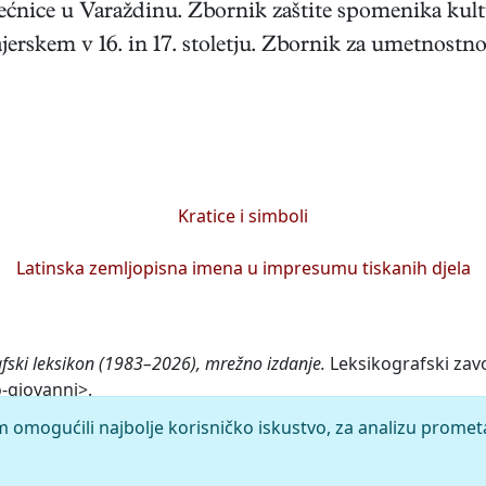
ećnice u Varaždinu. Zbornik zaštite spomenika kultu
jerskem v 16. in 17. stoletju. Zbornik za umetnostno
Kratice i simboli
Latinska zemljopisna imena u impresumu tiskanih djela
afski leksikon (1983–2026), mrežno izdanje.
Leksikografski zavo
o-giovanni>.
m omogućili najbolje korisničko iskustvo, za analizu promet