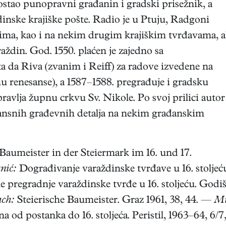
postao punopravni građanin i gradski prisežnik, a
dinske krajiške pošte. Radio je u Ptuju, Radgoni
ima, kao i na nekim drugim krajiškim tvrđavama, a
aždin. God. 1550. plaćen je zajedno sa
da Riva (zvanim i Reiff) za radove izvedene na
u renesanse), a 1587–1588. pregrađuje i gradsku
pravlja župnu crkvu Sv. Nikole. Po svoj prilici autor
ansnih građevnih detalja na nekim građanskim
 Baumeister in der Steiermark im 16. und 17.
anić:
Dograđivanje varaždinske tvrđave u 16. stoljeću. 
ne pregradnje varaždinske tvrđe u 16. stoljeću. Go
ach:
Steierische Baumeister. Graz 1961, 38, 44. —
Mi
 od postanka do 16. stoljeća. Peristil, 1963–64, 6/7