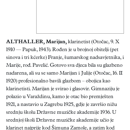
ALTHALLER, Marijan
,
klarinetist (Otočac, 9. X
1910 — Papuk, 1943). Rođen je u brojnoj obitelji (pet
sinova i tri kćerke) Franje, šumarskog nadsavjetnika, i
Marije, rođ. Pavelić. Gotovo sva djeca bila su glazbeno
nadarena, ali su se samo Marijan i Julije (Otočac, 16. II
1920) profesionalno bavili glazbom – obojica kao
klarinetisti. Marijan je svirao i glasovir. Gimnaziju je
polazio u Varaždinu, kamo je otac bio premješten
1921, a nastavio u Zagrebu 1925, gdje je završio nižu
srednju školu Državne muzičke akademije 1936. U
srednjoj školi Državne muzičke akademije učio je
klarinet najprije kod Šimuna Zamole, a zatim kod