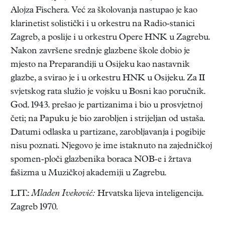
Alojza Fischera. Već za školovanja nastupao je kao
klarinetist solistički i u orkestru na Radio-stanici
Zagreb, a poslije i u orkestru Opere HNK u Zagrebu.
Nakon završene srednje glazbene škole dobio je
mjesto na Preparandiji u Osijeku kao nastavnik
glazbe, a svirao je i u orkestru HNK u Osijeku. Za II
svjetskog rata služio je vojsku u Bosni kao poručnik.
God. 1943. prešao je partizanima i bio u prosvjetnoj
četi; na Papuku je bio zarobljen i strijeljan od ustaša.
Datumi odlaska u partizane, zarobljavanja i pogibije
nisu poznati. Njegovo je ime istaknuto na zajedničkoj
spomen-ploči glazbenika boraca NOB-e i žrtava
fašizma u Muzičkoj akademiji u Zagrebu.
LIT.:
Mladen Iveković:
Hrvatska lijeva inteligencija.
Zagreb 1970.