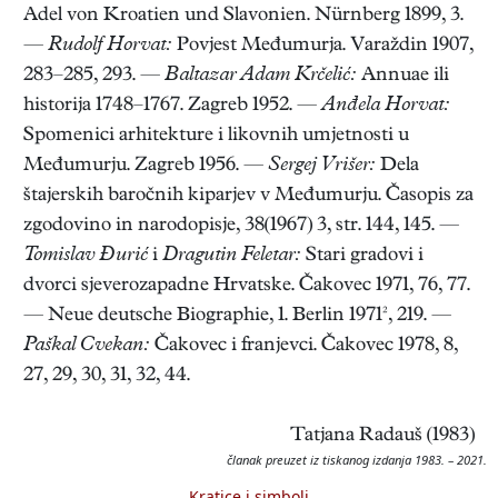
Adel von Kroatien und Slavonien. Nürnberg 1899, 3.
—
Rudolf Horvat:
Povjest Međumurja. Varaždin 1907,
283–285, 293. —
Baltazar Adam Krčelić:
Annuae ili
historija 1748–1767. Zagreb 1952. —
Anđela Horvat:
Spomenici arhitekture i likovnih umjetnosti u
Međumurju. Zagreb 1956. —
Sergej Vrišer:
Dela
štajerskih baročnih kiparjev v Međumurju. Časopis za
zgodovino in narodopisje, 38(1967) 3, str. 144, 145. —
Tomislav Đurić
i
Dragutin Feletar:
Stari gradovi i
dvorci sjeverozapadne Hrvatske. Čakovec 1971, 76, 77.
— Neue deutsche Biographie, 1. Berlin 1971², 219. —
Paškal Cvekan:
Čakovec i franjevci. Čakovec 1978, 8,
27, 29, 30, 31, 32, 44.
Tatjana Radauš (1983)
članak preuzet iz tiskanog izdanja 1983. – 2021.
Kratice i simboli