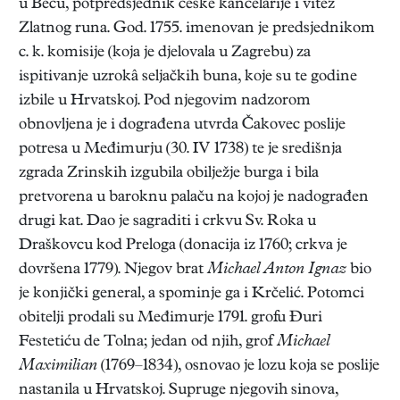
u Beču, potpredsjednik češke kancelarije i vitez
Zlatnog runa. God. 1755. imenovan je predsjednikom
c. k. komisije (koja je djelovala u Zagrebu) za
ispitivanje uzrokâ seljačkih buna, koje su te godine
izbile u Hrvatskoj. Pod njegovim nadzorom
obnovljena je i dograđena utvrda Čakovec poslije
potresa u Međimurju (30. IV 1738) te je središnja
zgrada Zrinskih izgubila obilježje burga i bila
pretvorena u baroknu palaču na kojoj je nadograđen
drugi kat. Dao je sagraditi i crkvu Sv. Roka u
Draškovcu kod Preloga (donacija iz 1760; crkva je
dovršena 1779). Njegov brat
Michael Anton Ignaz
bio
je konjički general, a spominje ga i Krčelić. Potomci
obitelji prodali su Međimurje 1791. grofu Đuri
Festetiću de Tolna; jedan od njih, grof
Michael
Maximilian
(1769–1834), osnovao je lozu koja se poslije
nastanila u Hrvatskoj. Supruge njegovih sinova,