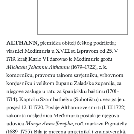
ALTHANN
,
plemićka obitelj češkog podrijetla;
vlasnici Međimurja u XVIII st. Ispravom od 25. V
1719. kralj Karlo VI darovao je Međimurje grofu
Michaelu Johannu Althannu
(1679–1722), c. k.
komorniku, pravomu tajnom savjetniku, vrhovnom
konjušniku i velikom županu Zaladske županije, za
njegove zasluge u ratu za španjolsku baštinu (1701–
1714). Kaptol u Szombathelyu (Subotištu) uveo ga je u
posjed 12. II 1720. Poslije Althannove smrti (1. III 1722)
zakonita nasljednica Međimurja postala je njegova
udovica
Marija Anna Josepha,
rođ. markiza Pignatelly
(1689–1755). Bila je mecena umjetnikâ i znanstvenikâ,