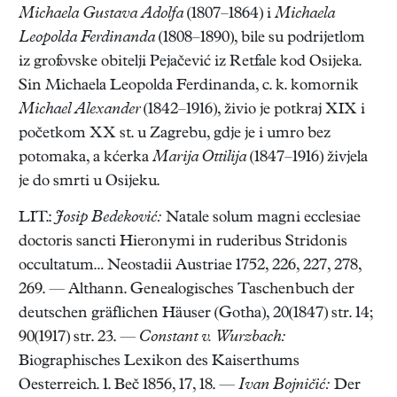
Michaela Gustava Adolfa
(1807–1864) i
Michaela
Leopolda Ferdinanda
(1808–1890), bile su podrijetlom
iz grofovske obitelji Pejačević iz Retfale kod Osijeka.
Sin Michaela Leopolda Ferdinanda, c. k. komornik
Michael Alexander
(1842–1916), živio je potkraj XIX i
početkom XX st. u Zagrebu, gdje je i umro bez
potomaka, a kćerka
Marija Ottilija
(1847–1916) živjela
je do smrti u Osijeku.
LIT.:
Josip Bedeković:
Natale solum magni ecclesiae
doctoris sancti Hieronymi in ruderibus Stridonis
occultatum… Neostadii Austriae 1752, 226, 227, 278,
269. — Althann. Genealogisches Taschenbuch der
deutschen gräflichen Häuser (Gotha), 20(1847) str. 14;
90(1917) str. 23. —
Constant v. Wurzbach:
Biographisches Lexikon des Kaiserthums
Oesterreich. 1. Beč 1856, 17, 18. —
Ivan Bojničić:
Der