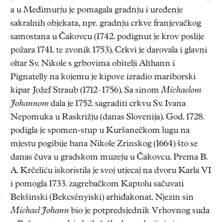
a u Međimurju je pomagala gradnju i uređenje
sakralnih objekata, npr. gradnju crkve franjevačkog
samostana u Čakovcu (1742. podignut je krov poslije
požara 1741. te zvonik 1753). Crkvi je darovala i glavni
oltar Sv. Nikole s grbovima obitelji Althann i
Pignatelly na kojemu je kipove izradio mariborski
kipar Jožef Straub (1712–1756). Sa sinom
Michaelom
Johannom
dala je 1752. sagraditi crkvu Sv. Ivana
Nepomuka u Raskrižju (danas Slovenija). God. 1728.
podigla je spomen-stup u Kuršanečkom lugu na
mjestu pogibije bana Nikole Zrinskog (1664) što se
danas čuva u gradskom muzeju u Čakovcu. Prema B.
A. Krčeliću iskoristila je svoj utjecaj na dvoru Karla VI
i pomogla 1733. zagrebačkom Kaptolu sačuvati
Bekšinski (Bekcsényiski) arhiđakonat. Njezin sin
Michael Johann
bio je potpredsjednik Vrhovnog suda