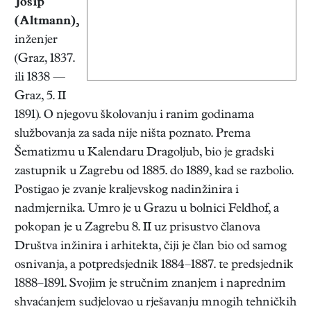
Josip
(Altmann),
inženjer
(Graz, 1837.
ili 1838 —
Graz, 5. II
1891). O njegovu školovanju i ranim godinama
službovanja za sada nije ništa poznato. Prema
Šematizmu u Kalendaru Dragoljub, bio je gradski
zastupnik u Zagrebu od 1885. do 1889, kad se razbolio.
Postigao je zvanje kraljevskog nadinžinira i
nadmjernika. Umro je u Grazu u bolnici Feldhof, a
pokopan je u Zagrebu 8. II uz prisustvo članova
Društva inžinira i arhitekta, čiji je član bio od samog
osnivanja, a potpredsjednik 1884–1887. te predsjednik
1888–1891. Svojim je stručnim znanjem i naprednim
shvaćanjem sudjelovao u rješavanju mnogih tehničkih