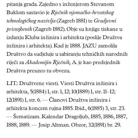
pitanja grada. Zajedno s inženjerom Stevanom
Buklom sastavio je
Rječnik njemačko-hrvatskog
tehnologičkog nazivlja
(Zagreb 1881) te
Gradjevni
pristojbenik
(Zagreb 1882). Obje su knjige tiskane u
izdanju Kluba inžinira i arhitekta (poslije Družtva
inžinira i arhitekta). Kad je 1888. JAZU zamolila
Društvo da sudjeluje u sabiranju tehničkih narodnih
riječi za
Akademijin Rječnik,
A. je kao predsjednik
Društva preuzeo tu obvezu.
LIT.: Družtvene viesti. Viesti Družtva inžinira i
arhitekta, 5(1884) 1, str. 1, 12; 10(1889) 1, str. 11–12;
12(1891) 1, str. 6. — Članovi Družtva inžinira i
arhitekta koncem rujna 1885. Ibid., 6(1885) 3, str. 23.
— Šematizam. Kalendar Dragoljub, 1885, 1886, 1887,
1888, 1889. — Josip Altman. Obzor, 32(1891) br. 29.