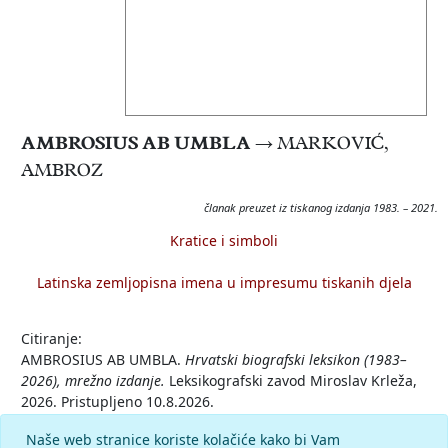
AMBROSIUS AB UMBLA
→ MARKOVIĆ,
AMBROZ
članak preuzet iz tiskanog izdanja 1983. – 2021.
Kratice i simboli
Latinska zemljopisna imena u impresumu tiskanih djela
Citiranje:
AMBROSIUS AB UMBLA.
Hrvatski biografski leksikon (1983–
2026), mrežno izdanje.
Leksikografski zavod Miroslav Krleža,
2026. Pristupljeno 10.8.2026.
<https://hbl.lzmk.hr/clanak/ambrosius-ab-umbla>.
Naše web stranice koriste kolačiće kako bi Vam