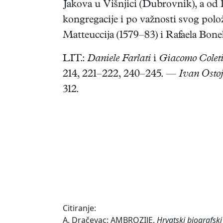
Jakova u Višnjici (Dubrovnik), a od 1
kongregacije i po važnosti svog pol
Matteuccija (1579–83) i Rafaela Bonel
LIT.:
Daniele Farlati
i
Giacomo Coleti
214, 221–222, 240–245. —
Ivan Ostoj
312.
Citiranje:
A. Dračevac: AMBROZIJE.
Hrvatski biografsk