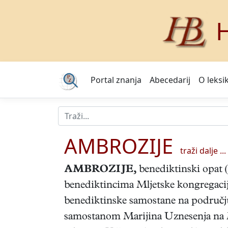
H
Portal znanja
Abecedarij
O leksi
AMBROZIJE
traži dalje ...
AMBROZIJE
,
benediktinski opat (
benediktincima Mljetske kongregacij
benediktinske samostane na područj
samostanom Marijina Uznesenja na Ml