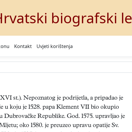
rvatski biografski l
konu
Kontakt
Uvjeti korištenja
XVI st.). Nepoznatog je podrijetla, a pripadao je
e u koju je 1528. papa Klement VII bio okupio
u Dubrovačke Republike. God. 1575. upravljao je
jetu; oko 1580. je preuzeo upravu opatije Sv.