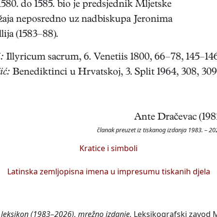
580. do 1585. bio je predsjednik Mljetske
ožaja neposredno uz nadbiskupa Jeronima
lija (1583–88).
:
Illyricum sacrum, 6. Venetiis 1800, 66–78, 145–14
ić:
Benediktinci u Hrvatskoj, 3. Split 1964, 308, 309
Ante Dračevac (198
članak preuzet iz tiskanog izdanja 1983. – 20
Kratice i simboli
Latinska zemljopisna imena u impresumu tiskanih djela
i leksikon (1983–2026), mrežno izdanje.
Leksikografski zavod Mi