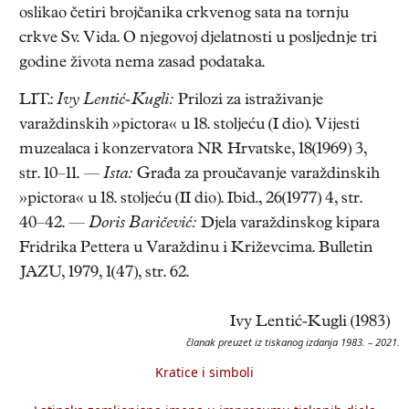
oslikao četiri brojčanika crkvenog sata na tornju
crkve Sv. Vida. O njegovoj djelatnosti u posljednje tri
godine života nema zasad podataka.
LIT.:
Ivy Lentić-Kugli:
Prilozi za istraživanje
varaždinskih »pictora« u 18. stoljeću (I dio). Vijesti
muzealaca i konzervatora NR Hrvatske, 18(1969) 3,
str. 10–11. —
Ista:
Građa za proučavanje varaždinskih
»pictora« u 18. stoljeću (II dio). Ibid., 26(1977) 4, str.
40–42. —
Doris Baričević:
Djela varaždinskog kipara
Fridrika Pettera u Varaždinu i Križevcima. Bulletin
JAZU, 1979, 1(47), str. 62.
Ivy Lentić-Kugli (1983)
članak preuzet iz tiskanog izdanja 1983. – 2021.
Kratice i simboli