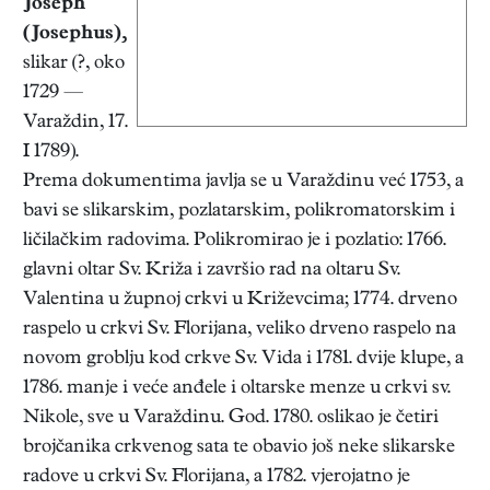
Joseph
(Josephus)
,
slikar (?, oko
1729 —
Varaždin, 17.
I 1789).
Prema dokumentima javlja se u Varaždinu već 1753, a
bavi se slikarskim, pozlatarskim, polikromatorskim i
ličilačkim radovima. Polikromirao je i pozlatio: 1766.
glavni oltar Sv. Križa i završio rad na oltaru Sv.
Valentina u župnoj crkvi u Križevcima; 1774. drveno
raspelo u crkvi Sv. Florijana, veliko drveno raspelo na
novom groblju kod crkve Sv. Vida i 1781. dvije klupe, a
1786. manje i veće anđele i oltarske menze u crkvi sv.
Nikole, sve u Varaždinu. God. 1780. oslikao je četiri
brojčanika crkvenog sata te obavio još neke slikarske
radove u crkvi Sv. Florijana, a 1782. vjerojatno je