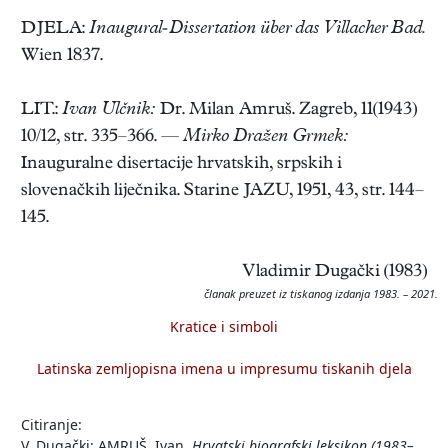
DJELA:
Inaugural-Dissertation über das Villacher Bad.
Wien 1837.
LIT.:
Ivan Ulčnik:
Dr. Milan Amruš. Zagreb, 11(1943)
10/12, str. 335–366. —
Mirko Dražen Grmek:
Inauguralne disertacije hrvatskih, srpskih i
slovenačkih liječnika. Starine JAZU, 1951, 43, str. 144–
145.
Vladimir Dugački (1983)
članak preuzet iz tiskanog izdanja 1983. – 2021.
Kratice i simboli
Latinska zemljopisna imena u impresumu tiskanih djela
Citiranje:
V. Dugački: AMRUŠ, Ivan.
Hrvatski biografski leksikon (1983–