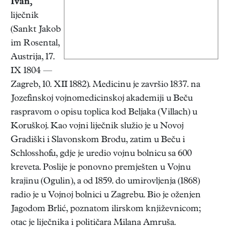
Ivan
,
liječnik
(Sankt Jakob
im Rosental,
Austrija, 17.
IX 1804 —
Zagreb, 10. XII 1882). Medicinu je završio 1837. na
Jozefinskoj vojnomedicinskoj akademiji u Beču
raspravom o opisu toplica kod Beljaka (Villach) u
Koruškoj. Kao vojni liječnik služio je u Novoj
Gradiški i Slavonskom Brodu, zatim u Beču i
Schlosshofu, gdje je uredio vojnu bolnicu sa 600
kreveta. Poslije je ponovno premješten u Vojnu
krajinu (Ogulin), a od 1859. do umirovljenja (1868)
radio je u Vojnoj bolnici u Zagrebu. Bio je oženjen
Jagodom Brlić, poznatom ilirskom književnicom;
otac je liječnika i političara Milana Amruša.