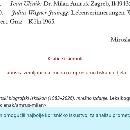
12. —
Ivan Ulčnik:
Dr. Milan Amruš. Zagreb, 11(1943) 10
60. —
Julius Wagner-Jauregg:
Lebenserinnerungen. W
dert. Graz—Köln 1965.
Mirosla
Kratice i simboli
Latinska zemljopisna imena u impresumu tiskanih djela
tski biografski leksikon (1983–2026), mrežno izdanje.
Leksikogr
r/clanak/amrus-milan>.
m omogućili najbolje korisničko iskustvo, za analizu promet