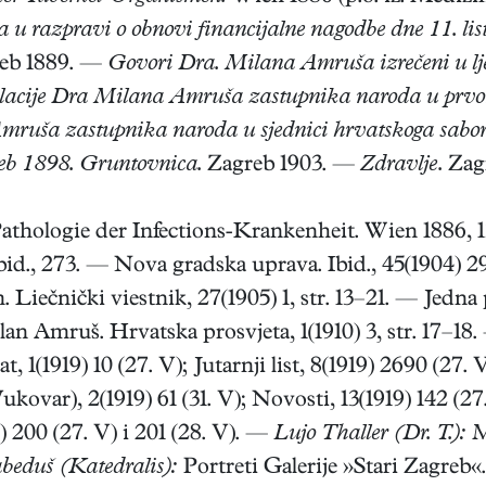
 razpravi o obnovi financijalne nagodbe dne 11. li
eb 1889. —
Govori Dra. Milana Amruša izrečeni u lj
elacije Dra Milana Amruša zastupnika naroda u prvo
uša zastupnika naroda u sjednici hrvatskoga sabora 
reb 1898. Gruntovnica.
Zagreb 1903. —
Zdravlje.
Zagr
athologie der Infections-Krankenheit. Wien 1886,
Ibid., 273. — Nova gradska uprava. Ibid., 45(1904) 
 Liečnički viestnik, 27(1905) 1, str. 13–21. — Jedna 
ilan Amruš. Hrvatska prosvjeta, 1(1910) 3, str. 17–1
t, 1(1919) 10 (27. V); Jutarnji list, 8(1919) 2690 (27. 
ukovar), 2(1919) 61 (31. V); Novosti, 13(1919) 142 (27
) 200 (27. V) i 201 (28. V). —
Lujo Thaller (Dr. T.):
M
beduš (Katedralis):
Portreti Galerije »Stari Zagreb