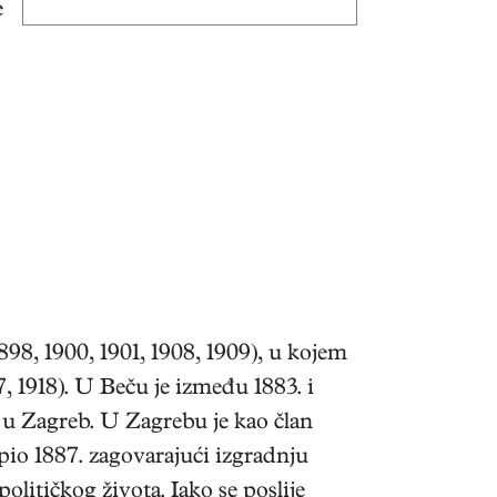
e
898, 1900, 1901, 1908, 1909), u kojem
, 1918). U Beču je između 1883. i
u Zagreb. U Zagrebu je kao član
pio 1887. zagovarajući izgradnju
olitičkog života. Iako se poslije