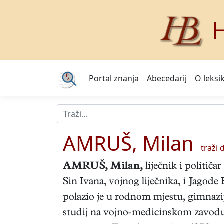
H
Portal znanja
Abecedarij
O leksi
AMRUŠ, Milan
traži d
AMRUŠ, Milan
,
liječnik i političa
Sin Ivana, vojnog liječnika, i Jagode
polazio je u rodnom mjestu, gimnazi
studij na vojno-medicinskom zavodu