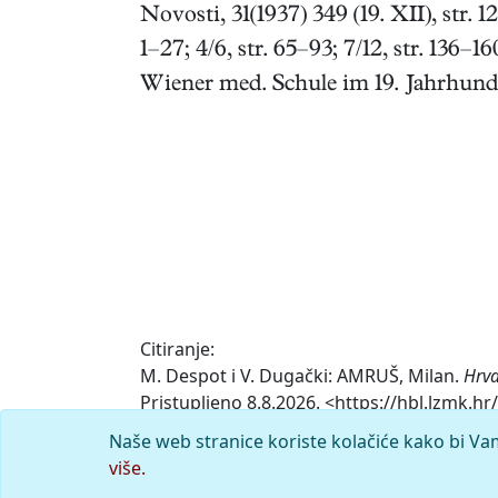
Novosti, 31(1937) 349 (19. XII), str. 
1–27; 4/6, str. 65–93; 7/12, str. 136–1
Wiener med. Schule im 19. Jahrhun
Citiranje:
M. Despot i V. Dugački: AMRUŠ, Milan.
Hrva
Pristupljeno 8.8.2026. <https://hbl.lzmk.h
Naše web stranice koriste kolačiće kako bi Va
Komentar
više.