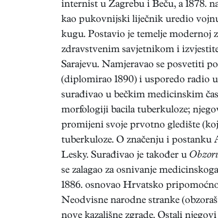
internist u Zagrebu i Beču, a 1878. n
kao pukovnijski liječnik uredio vojn
kugu. Postavio je temelje modernoj 
zdravstvenim savjetnikom i izvjestit
Sarajevu. Namjeravao se posvetiti pol
(diplomirao 1890) i usporedo radio u 
surađivao u bečkim medicinskim časo
morfologiji bacila tuberkuloze; njego
promijeni svoje prvotno gledište (k
tuberkuloze. O značenju i postanku A
Lesky. Surađivao je također u
Obzor
se zalagao za osnivanje medicinskoga
1886. osnovao Hrvatsko pripomoćno 
Neodvisne narodne stranke (obzoraši)
nove kazališne zgrade. Ostali njegovi 