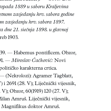
stopada 1889 u saboru Kraljevina
etnom zasjedanju hrv. sabora godine
m zasjedanju hrv. sabora 1897.
dne 21. siečnja 1898. u glavnoj
eb 1903.
 139. — Habemus pontificem. Obzor,
291. —
Miroslav Čačković:
Novi
političko karakterna crtica.
8. — (Nekrolozi): Agramer Tagblatt,
V) i 2691 (28. V); Liječnički vijesnik,
. V); Obzor, 60(1919) 120 (27. V);
ilan Amruš. Liječnički vijesnik,
«. Magnifikus doktor Amruš.