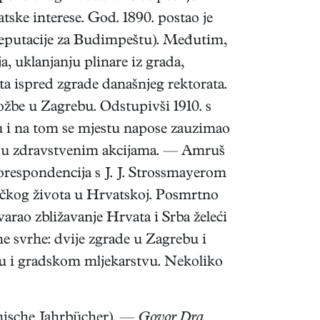
tske interese. God. 1890. postao je
 deputacije za Budimpeštu). Međutim,
 uklanjanju plinare iz grada,
šta ispred zgrade današnjeg rektorata.
ožbe u Zagrebu. Odstupivši 1910. s
vu i na tom se mjestu napose zauzimao
ata u zdravstvenim akcijama. — Amruš
orespondencija s J. J. Strossmayerom
tičkog života u Hrvatskoj. Posmrtno
varao zbližavanje Hrvata i Srba želeći
e svrhe: dvije zgrade u Zagrebu i
štu i gradskom mljekarstvu. Nekoliko
nische Jahrbücher). —
Govor Dra