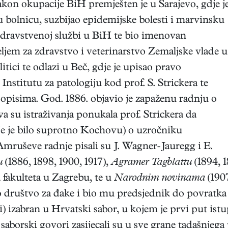
akon okupacije BiH premješten je u Sarajevo, gdje j
u bolnicu, suzbijao epidemijske bolesti i marvinsku
zdravstvenoj službi u BiH te bio imenovan
eljem za zdravstvo i veterinarstvo Zemaljske vlade u
itici te odlazi u Beč, gdje je upisao pravo
Institutu za patologiju kod prof. S. Strickera te
pisima. God. 1886. objavio je zapaženu radnju o
va su istraživanja ponukala prof. Strickera da
oje je bilo suprotno Kochovu) o uzročniku
mruševe radnje pisali su J. Wagner-Jauregg i E.
u
(1886, 1898, 1900, 1917),
Agramer Tagblattu
(1894, 1
 fakulteta u Zagrebu, te u
Narodnim novinama
(1907
društvo za đake i bio mu predsjednik do povratka 
 izabran u Hrvatski sabor, u kojem je prvi put istu
saborski govori zasijecali su u sve grane tadašnjega p