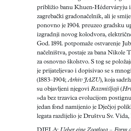
približio banu Khuen-Héderváryju i is
zagrebački gradonačelnik, ali je smi
ponovno je 1904. preuzeo gradsku upr
izgradnji novog kolodvora, električne
God. 1891. potpomaže ostvarenje Jubi
načelništva, postaje za bana Nikole 
za osnovno školstvo. S tog se položa
je prijateljevao i dopisivao se s mn
(1883–1904;
Arhiv JAZU
), koja sadr
su objavljeni njegovi
Razmišljaji
(
Hrv
»da bez trzavica evolucijom postignu
jedan fond namijenio je Dječjoj poli
legata razdijelio je Društvu Sv. Vida, 
DJELA:
Ueber eine Zoogloea – Form 