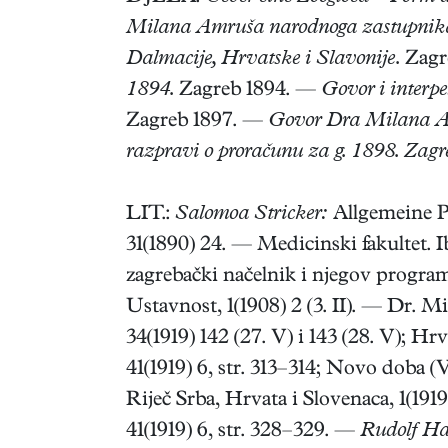
Milana Amruša narodnoga zastupnika u
Dalmacije, Hrvatske i Slavonije.
Zagr
1894.
Zagreb 1894. —
Govor i interp
Zagreb 1897. —
Govor Dra Milana Amr
razpravi o proračunu za g. 1898. Zag
LIT.:
Salomoa Stricker:
Allgemeine P
31(1890) 24. — Medicinski fakultet. 
zagrebački načelnik i njegov program.
Ustavnost, 1(1908) 2 (3. II). — Dr. M
34(1919) 142 (27. V) i 143 (28. V); Hrva
41(1919) 6, str. 313–314; Novo doba (V
Riječ Srba, Hrvata i Slovenaca, 1(1919
41(1919) 6, str. 328–329. —
Rudolf Ha