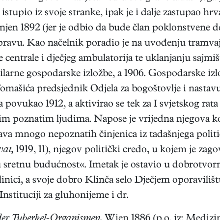
tupio iz svoje stranke, ipak je i dalje zastupao hrva
jenjen 1892 (jer je odbio da bude član poklonstvene
avu. Kao načelnik poradio je na uvođenju tramvaja,
 centrale i dječjeg ambulatorija te uklanjanju sajmi
larne gospodarske izložbe, a 1906. Gospodarske izl
Tomašića predsjednik Odjela za bogoštovlje i nasta
ja povukao 1912, a aktivirao se tek za I svjetskog r
ogim poznatim ljudima. Napose je vrijedna njegova k
žava mnogo nepoznatih činjenica iz tadašnjega poli
at,
1919, 11), njegov politički credo, u kojem je zago
 sretnu budućnost«. Imetak je ostavio u dobrotvorn
klinici, a svoje dobro Klinča selo Dječjem oporavili
Instituciji za gluhonijeme i dr.
der Tuberkel-Organismen.
Wien 1886 (p.o. iz: Medizi