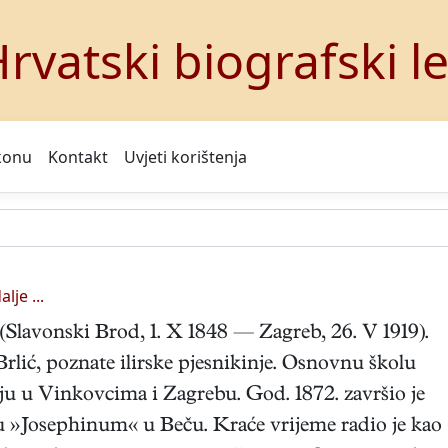
rvatski biografski l
konu
Kontakt
Uvjeti korištenja
alje ...
r (Slavonski Brod, 1. X 1848 — Zagreb, 26. V 1919).
 Brlić, poznate ilirske pjesnikinje. Osnovnu školu
ju u Vinkovcima i Zagrebu. God. 1872. završio je
 »Josephinum« u Beču. Kraće vrijeme radio je kao