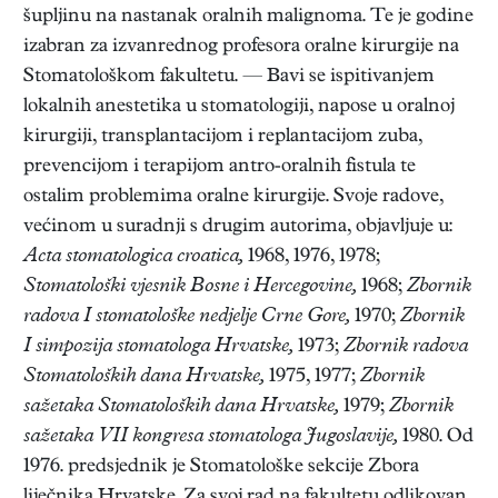
šupljinu na nastanak oralnih malignoma. Te je godine
izabran za izvanrednog profesora oralne kirurgije na
Stomatološkom fakultetu. — Bavi se ispitivanjem
lokalnih anestetika u stomatologiji, napose u oralnoj
kirurgiji, transplantacijom i replantacijom zuba,
prevencijom i terapijom antro-oralnih fistula te
ostalim problemima oralne kirurgije. Svoje radove,
većinom u suradnji s drugim autorima, objavljuje u:
Acta stomatologica croatica,
1968, 1976, 1978;
Stomatološki vjesnik Bosne i Hercegovine,
1968;
Zbornik
radova I stomatološke nedjelje Crne Gore,
1970;
Zbornik
I simpozija stomatologa Hrvatske,
1973;
Zbornik radova
Stomatoloških dana Hrvatske,
1975, 1977;
Zbornik
sažetaka Stomatoloških dana Hrvatske,
1979;
Zbornik
sažetaka VII kongresa stomatologa Jugoslavije,
1980. Od
1976. predsjednik je Stomatološke sekcije Zbora
liječnika Hrvatske. Za svoj rad na fakultetu odlikovan