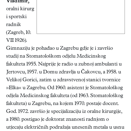
Vladimir
,
oralni kirurg
i sportski
radnik
(Zagreb, 10.
VII 1926).
Gimnaziju je pohađao u Zagrebu gdje je i završio
studij na Stomatološkom odjelu Medicinskog
fakulteta 1955. Najprije je radio u zubnoj ambulanti u
Jertovcu, 1957. u Domu zdravlja u Čakovcu, a 1958. u
Velikoj Gorici, zatim u zdravstvenoj stanici tvornice
»Elka« u Zagrebu. Od 1960. asistent je Stomatološkog
odjela Medicinskog fakulteta (od 1963. Stomatološkog
fakulteta) u Zagrebu, na kojem 1970. postaje docent.
God. 1972. završio je specijalizaciju iz oralne kirurgije,
a 1980. postigao je doktorat znanosti radnjom o
utjecaju električnih podražaja unesenih metala u usnu