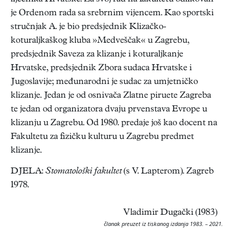
je Ordenom rada sa srebrnim vijencem. Kao sportski
stručnjak A. je bio predsjednik Klizačko-
koturaljkaškog kluba »Medveščak« u Zagrebu,
predsjednik Saveza za klizanje i koturaljkanje
Hrvatske, predsjednik Zbora sudaca Hrvatske i
Jugoslavije; međunarodni je sudac za umjetničko
klizanje. Jedan je od osnivača Zlatne piruete Zagreba
te jedan od organizatora dvaju prvenstava Evrope u
klizanju u Zagrebu. Od 1980. predaje još kao docent na
Fakultetu za fizičku kulturu u Zagrebu predmet
klizanje.
DJELA:
Stomatološki fakultet
(s V. Lapterom). Zagreb
1978.
Vladimir Dugački (1983)
članak preuzet iz tiskanog izdanja 1983. – 2021.