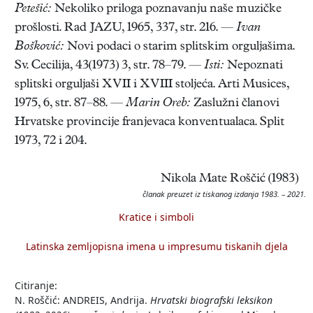
Petešić:
Nekoliko priloga poznavanju naše muzičke
prošlosti. Rad JAZU, 1965, 337, str. 216. —
Ivan
Bošković:
Novi podaci o starim splitskim orguljašima.
Sv. Cecilija, 43(1973) 3, str. 78–79. —
Isti:
Nepoznati
splitski orguljaši XVII i XVIII stoljeća. Arti Musices,
1975, 6, str. 87–88. —
Marin Oreb:
Zaslužni članovi
Hrvatske provincije franjevaca konventualaca. Split
1973, 72 i 204.
Nikola Mate Roščić (1983)
članak preuzet iz tiskanog izdanja 1983. – 2021.
Kratice i simboli
Latinska zemljopisna imena u impresumu tiskanih djela
Citiranje:
N. Roščić: ANDREIS, Andrija.
Hrvatski biografski leksikon