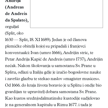
Andrija
(Andreas
de Andreis
da Spalato),
orguljaš
(Split, oko
1630 — Split, 18. XI 1689). Jedan je od članova
plemićke obitelji kojoj su pripadali i franjevci
konventualci: Ivan (umro 1666), Andrijin stric, te
Petar Andrija Kapić de Andreis (umro 1737), Andrijin
nećak. Nakon školovanja u samostanu Sv. Frane u
Splitu, odlazi u Italiju gdje je izučio bogoslovne nauke
i završio glazbu te stekao naslov »magister musices«.
Od 1666. do kraja života boravio je u Splitu i ondje bio
gvardijan te upravitelj dobara samostana Sv. Frane.
Kao kustos srednjodalmatinske kustodije sudjelovao
je na generalnom kapitulu u Rimu 1677. i tada je