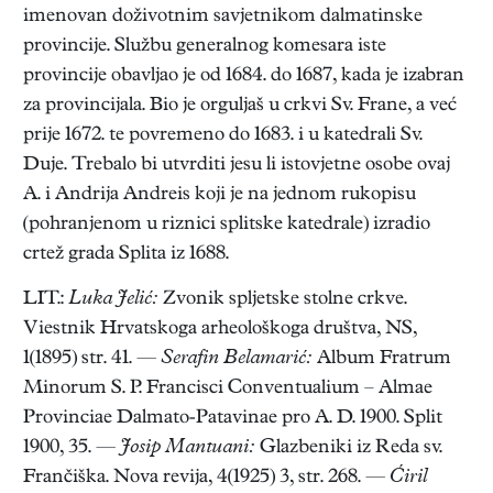
imenovan doživotnim savjetnikom dalmatinske
provincije. Službu generalnog komesara iste
provincije obavljao je od 1684. do 1687, kada je izabran
za provincijala. Bio je orguljaš u crkvi Sv. Frane, a već
prije 1672. te povremeno do 1683. i u katedrali Sv.
Duje. Trebalo bi utvrditi jesu li istovjetne osobe ovaj
A. i Andrija Andreis koji je na jednom rukopisu
(pohranjenom u riznici splitske katedrale) izradio
crtež grada Splita iz 1688.
LIT.:
Luka Jelić:
Zvonik spljetske stolne crkve.
Viestnik Hrvatskoga arheološkoga društva, NS,
1(1895) str. 41. —
Serafin Belamarić:
Album Fratrum
Minorum S. P. Francisci Conventualium – Almae
Provinciae Dalmato-Patavinae pro A. D. 1900. Split
1900, 35. —
Josip Mantuani:
Glazbeniki iz Reda sv.
Frančiška. Nova revija, 4(1925) 3, str. 268. —
Ćiril