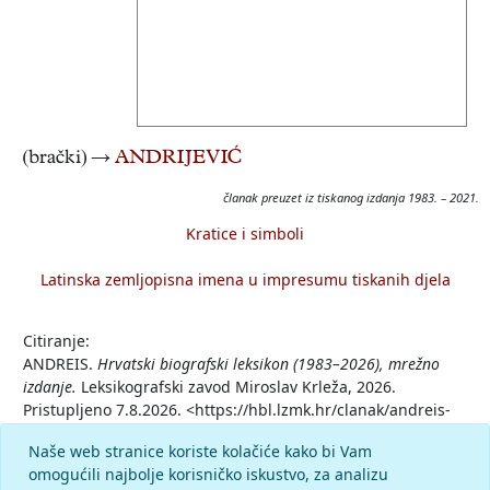
(brački) →
ANDRIJEVIĆ
članak preuzet iz tiskanog izdanja 1983. – 2021.
Kratice i simboli
Latinska zemljopisna imena u impresumu tiskanih djela
Citiranje:
ANDREIS.
Hrvatski biografski leksikon (1983–2026), mrežno
izdanje.
Leksikografski zavod Miroslav Krleža, 2026.
Pristupljeno 7.8.2026. <https://hbl.lzmk.hr/clanak/andreis-
bracki>.
Naše web stranice koriste kolačiće kako bi Vam
omogućili najbolje korisničko iskustvo, za analizu
Komentar