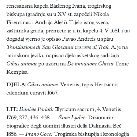
renesansna kapela Blaženog Ivana, trogirskog
biskupa (gradnju su u XV st. započeli Nikola
Firentinac i Andrija Aleši). Tijelo istog sveca,
zaštitnika grada, prenijeto je u tu kapelu 4. V 1681. i taj
događaj vjerno je opisao Pavao Andreis u spisu
Translazione di San Giovanni vescovo di Traù.
A. je na
latinskom jeziku napisao djelo asketskog sadržaja
Cibus animae
po uzoru na
De imitatione Christi
Tome
Kempisa.
DJELA:
Cibus animae.
Venetiis, typis Hertzianis
edendum curavit 1667.
LIT.:
Daniele Farlati:
Illyricum sacrum, 4. Venetiis
1769, 277, 436–438. —
Šime Ljubić:
Dizionario
biografico degli uomini illustri della Dalmazia. Beč
1856. —
Frano Coce:
Trogirska biskupija i kronologija