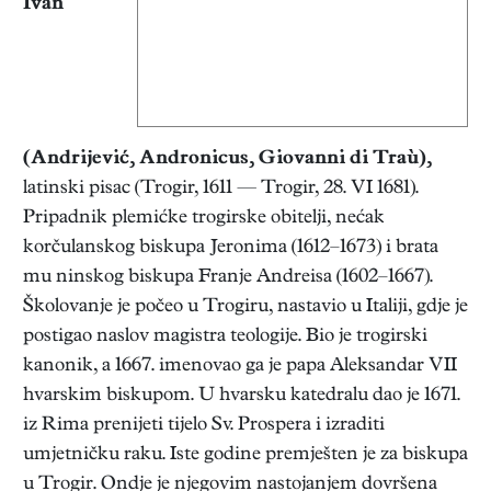
Ivan
(Andrijević, Andronicus, Giovanni di Traù),
latinski pisac (Trogir, 1611 — Trogir, 28. VI 1681).
Pripadnik plemićke trogirske obitelji, nećak
korčulanskog biskupa Jeronima (1612–1673) i brata
mu ninskog biskupa Franje Andreisa (1602–1667).
Školovanje je počeo u Trogiru, nastavio u Italiji, gdje je
postigao naslov magistra teologije. Bio je trogirski
kanonik, a 1667. imenovao ga je papa Aleksandar VII
hvarskim biskupom. U hvarsku katedralu dao je 1671.
iz Rima prenijeti tijelo Sv. Prospera i izraditi
umjetničku raku. Iste godine premješten je za biskupa
u Trogir. Ondje je njegovim nastojanjem dovršena