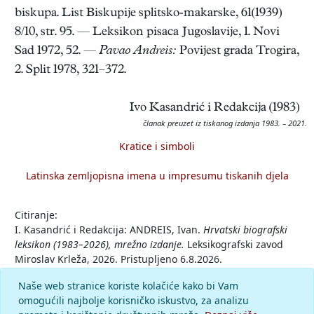
biskupa. List Biskupije splitsko-makarske, 61(1939)
8/10, str. 95. — Leksikon pisaca Jugoslavije, 1. Novi
Sad 1972, 52. —
Pavao Andreis:
Povijest grada Trogira,
2. Split 1978, 321–372.
Ivo Kasandrić i Redakcija (1983)
članak preuzet iz tiskanog izdanja 1983. – 2021.
Kratice i simboli
Latinska zemljopisna imena u impresumu tiskanih djela
Citiranje:
I. Kasandrić i Redakcija: ANDREIS, Ivan.
Hrvatski biografski
leksikon (1983–2026), mrežno izdanje.
Leksikografski zavod
Miroslav Krleža, 2026. Pristupljeno 6.8.2026.
<https://hbl.lzmk.hr/clanak/andreis-ivan>.
Naše web stranice koriste kolačiće kako bi Vam
omogućili najbolje korisničko iskustvo, za analizu
Komentar