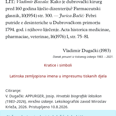
LIT.:
Vladimir Bazala:
Kako je dubrovački kirurg
pred 160 godina liječio dizenteriju? Farmaceutski
glasnik, 10(1954) str. 300. —
Jurica Bačić:
Febri
putride e desinteriche u Dubrovačkom primorju
1794. god. i njihovo liječenje. Acta historica medicinae,
pharmaciae, veterinae, 16(1976) 1, str. 75–81.
Vladimir Dugački (1983)
članak preuzet iz tiskanog izdanja 1983. – 2021.
Kratice i simboli
Latinska zemljopisna imena u impresumu tiskanih djela
Citiranje:
V. Dugački: APPURGER, Josip.
Hrvatski biografski leksikon
(1983–2026), mrežno izdanje.
Leksikografski zavod Miroslav
Krleža, 2026. Pristupljeno 10.8.2026.
<https://hbl.lzmk.hr/clanak/appurger-josip>.