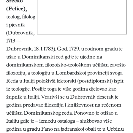
Srećko
(Felice),
teolog, filolog
i pjesnik
(Dubrovnik,
1713 —
Dubrovnik, 18. I 1783). God. 1729. u rodnom gradu je
ušao u Dominikanski red gdje je ujedno na
dominikanskom filozofsko-teološkom učilištu završio
filozofiju, a teologiju u Lombardskoj provinciji svoga
Reda u Italiji položivši lektorski (postdiplomski) ispit
iz teologije. Poslije toga je više godina djelovao kao
župnik u Italiji. Vrativši se u Dubrovnik desetak je
godina predavao filozofiju i književnost na rečenom
učilištu Dominikanskog reda. Ponovno je otišao u
Italiju gdje je – između ostaloga – službovao više
godina u gradu Fano na jadranskoj obali te u Urbinu