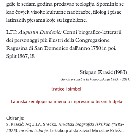
gdje je sedam godina predavao teologiju. Spominje se
kao čovjek visoke kulturne naobrazbe, filolog i pisac
latinskih pjesama koje su izgubljene.
LIT.:
Augustin Đurđević:
Cenni biografico-letterarii
dei personaggi più illustri della Congregazione
Ragusina di San Domenico dall’anno 1750 in poi.
Split 1867, 18.
Stjepan Krasić (1983)
članak preuzet iz tiskanog izdanja 1983. – 2021.
Kratice i simboli
Latinska zemljopisna imena u impresumu tiskanih djela
Citiranje:
S. Krasić: AQUILA, Srećko.
Hrvatski biografski leksikon (1983–
2026), mrežno izdanje.
Leksikografski zavod Miroslav Krleža,