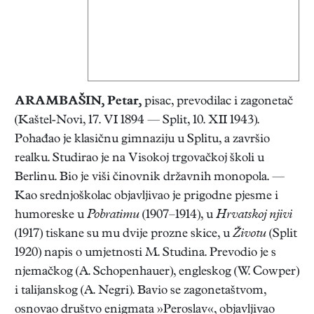
ARAMBAŠIN, Petar
,
pisac, prevodilac i zagonetač
(Kaštel-Novi, 17. VI 1894 — Split, 10. XII 1943).
Pohađao je klasičnu gimnaziju u Splitu, a završio
realku. Studirao je na Visokoj trgovačkoj školi u
Berlinu. Bio je viši činovnik državnih monopola. —
Kao srednjoškolac objavljivao je prigodne pjesme i
humoreske u
Pobratimu
(1907–1914), u
Hrvatskoj njivi
(1917) tiskane su mu dvije prozne skice, u
Životu
(Split
1920) napis o umjetnosti M. Studina. Prevodio je s
njemačkog (A. Schopenhauer), engleskog (W. Cowper)
i talijanskog (A. Negri). Bavio se zagonetaštvom,
osnovao društvo enigmata »Peroslav«, objavljivao