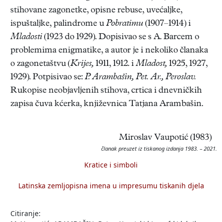
stihovane zagonetke, opisne rebuse, uvećaljke,
ispuštaljke, palindrome u
Pobratimu
(1907–1914) i
Mladosti
(1923 do 1929). Dopisivao se s A. Barcem o
problemima enigmatike, a autor je i nekoliko članaka
o zagonetaštvu (
Krijes,
1911, 1912. i
Mladost,
1925, 1927,
1929). Potpisivao se:
P. Arambašin, Pet. Ar., Peroslav.
Rukopise neobjavljenih stihova, crtica i dnevničkih
zapisa čuva kćerka, književnica Tatjana Arambašin.
Miroslav Vaupotić (1983)
članak preuzet iz tiskanog izdanja 1983. – 2021.
Kratice i simboli
Latinska zemljopisna imena u impresumu tiskanih djela
Citiranje: