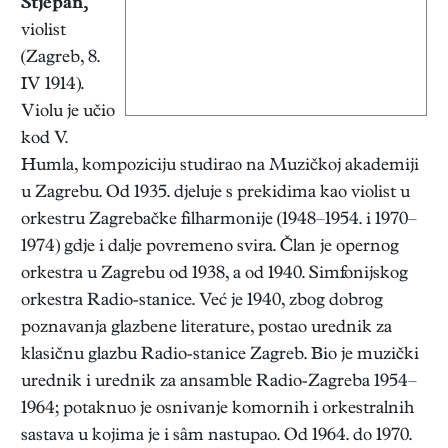
Stjepan,
violist
(Zagreb, 8.
IV 1914).
Violu je učio
kod V.
Humla, kompoziciju studirao na Muzičkoj akademiji
u Zagrebu. Od 1935. djeluje s prekidima kao violist u
orkestru Zagrebačke filharmonije (1948–1954. i 1970–
1974) gdje i dalje povremeno svira. Član je opernog
orkestra u Zagrebu od 1938, a od 1940. Simfonijskog
orkestra Radio-stanice. Već je 1940, zbog dobrog
poznavanja glazbene literature, postao urednik za
klasičnu glazbu Radio-stanice Zagreb. Bio je muzički
urednik i urednik za ansamble Radio-Zagreba 1954–
1964; potaknuo je osnivanje komornih i orkestralnih
sastava u kojima je i sâm nastupao. Od 1964. do 1970.