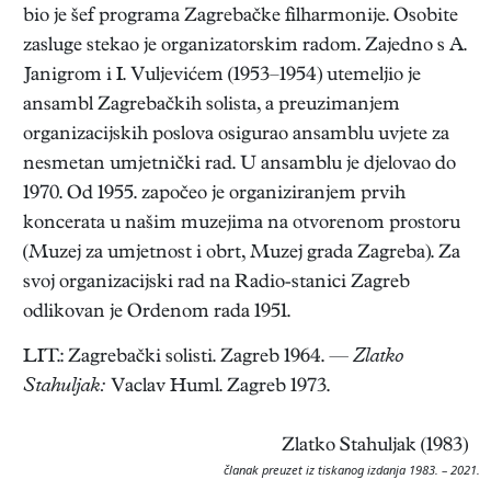
bio je šef programa Zagrebačke filharmonije. Osobite
zasluge stekao je organizatorskim radom. Zajedno s A.
Janigrom i I. Vuljevićem (1953–1954) utemeljio je
ansambl Zagrebačkih solista, a preuzimanjem
organizacijskih poslova osigurao ansamblu uvjete za
nesmetan umjetnički rad. U ansamblu je djelovao do
1970. Od 1955. započeo je organiziranjem prvih
koncerata u našim muzejima na otvorenom prostoru
(Muzej za umjetnost i obrt, Muzej grada Zagreba). Za
svoj organizacijski rad na Radio-stanici Zagreb
odlikovan je Ordenom rada 1951.
LIT.: Zagrebački solisti. Zagreb 1964. —
Zlatko
Stahuljak:
Vaclav Huml. Zagreb 1973.
Zlatko Stahuljak (1983)
članak preuzet iz tiskanog izdanja 1983. – 2021.