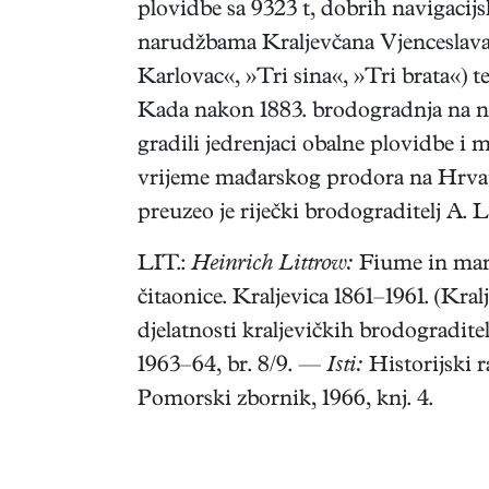
plovidbe sa 9323 t, dobrih navigacijsk
narudžbama Kraljevčana Vjenceslava
Karlovac«, »Tri sina«, »Tri brata«) t
Kada nakon 1883. brodogradnja na na
gradili jedrenjaci obalne plovidbe i 
vrijeme mađarskog prodora na Hrvat
preuzeo je riječki brodograditelj A. L
LIT.:
Heinrich Littrow:
Fiume in mari
čitaonice. Kraljevica 1861–1961. (Kral
djelatnosti kraljevičkih brodogradite
1963–64, br. 8/9. —
Isti:
Historijski 
Pomorski zbornik, 1966, knj. 4.