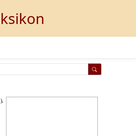
eksikon
).