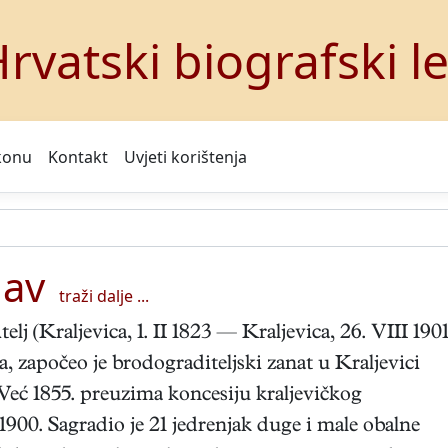
rvatski biografski l
konu
Kontakt
Uvjeti korištenja
lav
traži dalje ...
lj (Kraljevica, 1. II 1823 — Kraljevica, 26. VIII 1901
započeo je brodograditeljski zanat u Kraljevici
Već 1855. preuzima koncesiju kraljevičkog
 1900. Sagradio je 21 jedrenjak duge i male obalne