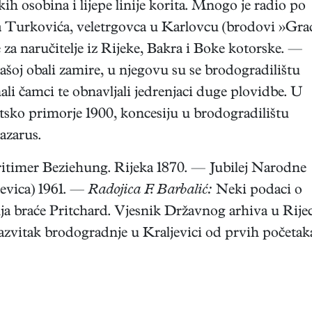
ih osobina i lijepe linije korita. Mnogo je radio po
 Turkovića, veletrgovca u Karlovcu (brodovi »Gra
e za naručitelje iz Rijeke, Bakra i Boke kotorske. —
šoj obali zamire, u njegovu su se brodogradilištu
mali čamci te obnavljali jedrenjaci duge plovidbe. U
sko primorje 1900, koncesiju u brodogradilištu
azarus.
timer Beziehung. Rijeka 1870. — Jubilej Narodne
jevica) 1961. —
Radojica F. Barbalić:
Neki podaci o
lja braće Pritchard. Vjesnik Državnog arhiva u Rijec
razvitak brodogradnje u Kraljevici od prvih početak