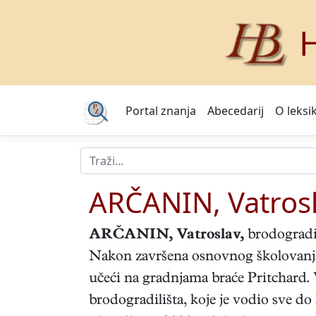
H
Portal znanja
Abecedarij
O leksi
ARČANIN, Vatros
ARČANIN, Vatroslav,
brodogradite
Nakon završena osnovnog školovanja, 
učeći na gradnjama braće Pritchard. 
brodogradilišta, koje je vodio sve do