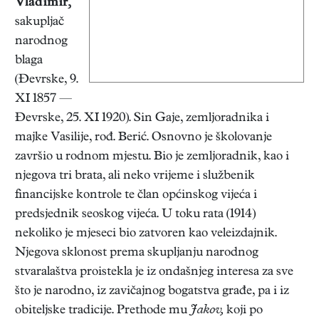
Vladimir,
sakupljač
narodnog
blaga
(Đevrske, 9.
XI 1857 —
Đevrske, 25. XI 1920). Sin Gaje, zemljoradnika i
majke Vasilije, rođ. Berić. Osnovno je školovanje
završio u rodnom mjestu. Bio je zemljoradnik, kao i
njegova tri brata, ali neko vrijeme i službenik
financijske kontrole te član općinskog vijeća i
predsjednik seoskog vijeća. U toku rata (1914)
nekoliko je mjeseci bio zatvoren kao veleizdajnik.
Njegova sklonost prema skupljanju narodnog
stvaralaštva proistekla je iz ondašnjeg interesa za sve
što je narodno, iz zavičajnog bogatstva građe, pa i iz
obiteljske tradicije. Prethode mu
Jakov,
koji po