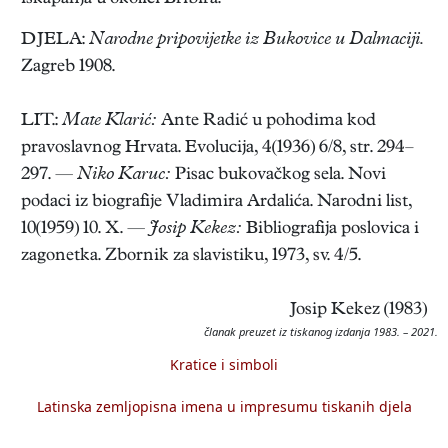
DJELA:
Narodne pripovijetke iz Bukovice u Dalmaciji.
Zagreb 1908.
LIT.:
Mate Klarić:
Ante Radić u pohodima kod
pravoslavnog Hrvata. Evolucija, 4(1936) 6/8, str. 294–
297. —
Niko Karuc:
Pisac bukovačkog sela. Novi
podaci iz biografije Vladimira Ardalića. Narodni list,
10(1959) 10. X. —
Josip Kekez:
Bibliografija poslovica i
zagonetka. Zbornik za slavistiku, 1973, sv. 4/5.
Josip Kekez (1983)
članak preuzet iz tiskanog izdanja 1983. – 2021.
Kratice i simboli
Latinska zemljopisna imena u impresumu tiskanih djela