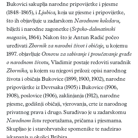
Bukovici sakuplja narodne pripovijetke i pjesme
(1848–1865), i
Ljubica,
koja uz pjesme i pripovijetke,
što ih objavljuje u zadarskom
Narodnom koledaru,
bilježi i narodne zagonetke (
Srpsko-dalmatinski
magazin,
1864). Nakon što je Antun Radić počeo
uređivati
Zbornik za narodni život i običaje,
u kojemu
1897. objavljuje
Osnovu za sabiranje i proučavanje građe
o narodnom životu,
Vladimir postaje redoviti suradnik
Zbornika,
u kojem su njegovi prilozi: opisi narodnog
života i običaja Bukovice (1899, 1900, 1902), narodne
pripovijetke iz Đevrsaka (1905) i Bukovice (1906,
1908), poslovice (1906), zaklinjanja (1912), narodne
pjesme, godišnji običaji, vjerovanja, crte iz narodnog
privatnog prava i drugo. Surađivao je u zadarskomu
Narodnom listu
reportažama, pričama i pjesmama.
Skupljao je i starohrvatske spomenike te nadzirao
iskapanja u okolici Bribira.