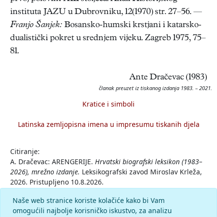
instituta JAZU u Dubrovniku, 12(1970) str. 27–56. —
Franjo Šanjek:
Bosansko-humski krstjani i katarsko-
dualistički pokret u srednjem vijeku. Zagreb 1975, 75–
81.
Ante Dračevac (1983)
članak preuzet iz tiskanog izdanja 1983. – 2021.
Kratice i simboli
Latinska zemljopisna imena u impresumu tiskanih djela
Citiranje:
A. Dračevac: ARENGERIJE.
Hrvatski biografski leksikon (1983–
2026), mrežno izdanje.
Leksikografski zavod Miroslav Krleža,
2026. Pristupljeno 10.8.2026.
<https://hbl.lzmk.hr/clanak/arengerije>.
Naše web stranice koriste kolačiće kako bi Vam
omogućili najbolje korisničko iskustvo, za analizu
Komentar