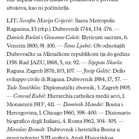
nije uspjela otkriti nikakve potankosti o povodu
ubojstva, kao ni počinitelja.
LIT.:
Serafin Marija Crijević:
Sacra Metropolis
Ragusina, I/1 (rkp.). Dubrovnik 1744, 134–176. —
Daniele Farlati
i
Giacomo Coleti:
Illyricum sacrum, 6.
Venetiis 1800, 91–100. —
Šime Ljubić:
Ob odnošajih
Dubrovačke sa Mletačkom republikom tja do godine
1358. Rad JAZU, 1868, 5, str. 92. —
Stjepan Skurla:
Ragusa. Zagreb 1876, 103, 107. —
Josip Gelčić:
Dello
sviluppo civile di Ragusa. Dubrovnik 1884, 17, 57. —
Tade Smičiklas:
Diplomatički zbornik, 3. Zagreb 1905.
—
Conrad Eubel:
Hierarchia catholica medii aevi, 1.
Monasterii 1913², 411. —
Dominik Mandić:
Bosna i
Hercegovina, 1. Chicago 1960, 398–400. — Dizionario
biografico degli Italiani, 4. Roma 1962, 304–305. —
Miroslav Brandt:
Dubrovnik i heretička Bosna u
prvoj polovini XIII stoljeća. Anali Historijskog