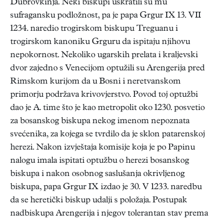
Dubrovkinja. Neki biskupi uskratili su mu
sufragansku podložnost, pa je papa Grgur IX 13. VII
1234. naredio trogirskom biskupu Treguanu i
trogirskom kanoniku Grguru da ispitaju njihovu
nepokornost. Nekoliko ugarskih prelata i kraljevski
dvor zajedno s Venecijom optužili su Arengerija pred
Rimskom kurijom da u Bosni i neretvanskom
primorju podržava krivovjerstvo. Povod toj optužbi
dao je A. time što je kao metropolit oko 1230. posvetio
za bosanskog biskupa nekog imenom nepoznata
svećenika, za kojega se tvrdilo da je sklon patarenskoj
herezi. Nakon izvještaja komisije koja je po Papinu
nalogu imala ispitati optužbu o herezi bosanskog
biskupa i nakon osobnog saslušanja okrivljenog
biskupa, papa Grgur IX izdao je 30. V 1233. naredbu
da se heretički biskup udalji s položaja. Postupak
nadbiskupa Arengerija i njegov tolerantan stav prema