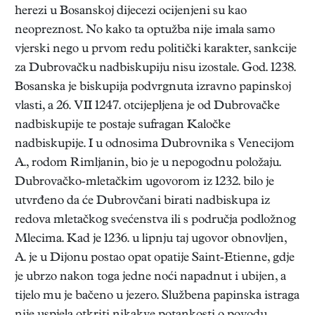
herezi u Bosanskoj dijecezi ocijenjeni su kao
neopreznost. No kako ta optužba nije imala samo
vjerski nego u prvom redu politički karakter, sankcije
za Dubrovačku nadbiskupiju nisu izostale. God. 1238.
Bosanska je biskupija podvrgnuta izravno papinskoj
vlasti, a 26. VII 1247. otcijepljena je od Dubrovačke
nadbiskupije te postaje sufragan Kaločke
nadbiskupije. I u odnosima Dubrovnika s Venecijom
A., rodom Rimljanin, bio je u nepogodnu položaju.
Dubrovačko-mletačkim ugovorom iz 1232. bilo je
utvrđeno da će Dubrovčani birati nadbiskupa iz
redova mletačkog svećenstva ili s područja podložnog
Mlecima. Kad je 1236. u lipnju taj ugovor obnovljen,
A. je u Dijonu postao opat opatije Saint-Etienne, gdje
je ubrzo nakon toga jedne noći napadnut i ubijen, a
tijelo mu je bačeno u jezero. Službena papinska istraga