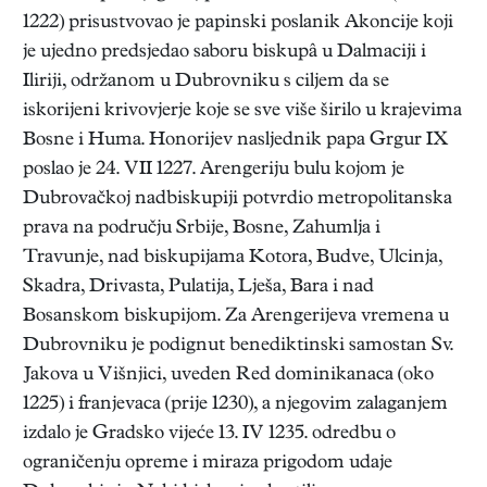
1222) prisustvovao je papinski poslanik Akoncije koji
je ujedno predsjedao saboru biskupâ u Dalmaciji i
Iliriji, održanom u Dubrovniku s ciljem da se
iskorijeni krivovjerje koje se sve više širilo u krajevima
Bosne i Huma. Honorijev nasljednik papa Grgur IX
poslao je 24. VII 1227. Arengeriju bulu kojom je
Dubrovačkoj nadbiskupiji potvrdio metropolitanska
prava na području Srbije, Bosne, Zahumlja i
Travunje, nad biskupijama Kotora, Budve, Ulcinja,
Skadra, Drivasta, Pulatija, Lješa, Bara i nad
Bosanskom biskupijom. Za Arengerijeva vremena u
Dubrovniku je podignut benediktinski samostan Sv.
Jakova u Višnjici, uveden Red dominikanaca (oko
1225) i franjevaca (prije 1230), a njegovim zalaganjem
izdalo je Gradsko vijeće 13. IV 1235. odredbu o
ograničenju opreme i miraza prigodom udaje