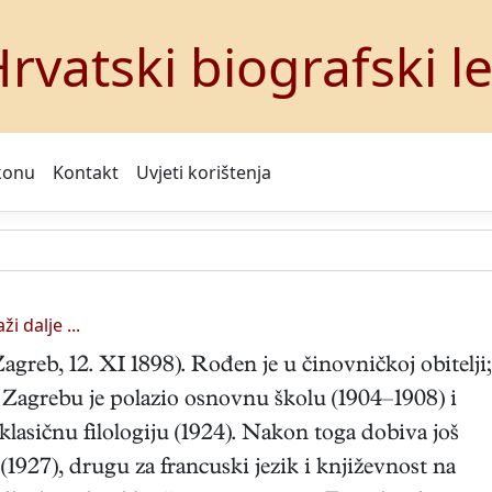
rvatski biografski l
konu
Kontakt
Uvjeti korištenja
aži dalje ...
(Zagreb, 12. XI 1898). Rođen je u činovničkoj obitelji;
U Zagrebu je polazio osnovnu školu (1904–1908) i
klasičnu filologiju (1924). Nakon toga dobiva još
1927), drugu za francuski jezik i književnost na