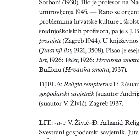
Sorboni (1930). Bio je profesor na N
umirovljenja 1945. — Rano se orijenti
problemima hrvatske kulture i školst
srednjoškolskih profesora, pa je s J
prosvjete
(Zagreb 1944). U književnos
(
Jutarnji list,
1921, 3508). Pisao je esej
list,
1926;
Večer,
1926;
Hrvatska smotra
Buffonu (
Hrvatska smotra,
1937).
DJELA:
Religio sempiterna
1 i 2 (sua
gospodarski savjetnik
(suautor Andrija
(suautor V. Živić). Zagreb 1937.
LIT.:
-a-.:
V. Živić–Đ. Arhanić: Religi
Svestrani gospodarski savjetnik. Juta