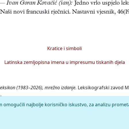
. —
Ivan Goran Kovačić (ian):
Jedno vrlo uspjelo lek
Naši novi francuski rječnici. Nastavni vjesnik, 46(19
Kratice i simboli
Latinska zemljopisna imena u impresumu tiskanih djela
 leksikon (1983–2026), mrežno izdanje.
Leksikografski zavod Mir
.
m omogućili najbolje korisničko iskustvo, za analizu promet
rleža