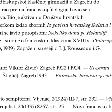
adbiskupskoj klasičnoj gimnaziji u Zagrebu do
rao prema francuskoj filologiji; bavio se i
va. Bio je aktivan u Društvu hrvatskih
. Berkom izdao zbornik
Iz poviesti hrvatskog školstva i
ti se javio putopisom:
Nekoliko dana po Holandiji
e i studije o francuskim klasicima XVIII st. (
Jutarnji
,
1939). Zapaženi su eseji o J. J. Rousseauu i G.
utor Viktor Živić). Zagreb 1922 i 1924. —
Svestrani
 Štiglić). Zagreb 1933. —
Francusko-hrvatski rječni
o sempiterna. Vijenac, 2(1924) III/7, str. 232. —
Vj
rnji list, 24(1935) 8267, str. 25. — Novi francusko-h