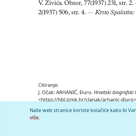
V. Živića. Obzor, 77(1937) 231, str. 2
2(1937) 506, str. 4. —
Krsto Spalatin:
Citiranje:
J. Očak: ARHANIĆ, Đuro.
Hrvatski biografski
<https://hbl.lzmk.hr/clanak/arhanic-djuro>
Naše web stranice koriste kolačiće kako bi Va
Komentar
više.
© 2026.
Leksikografski zavod
Miroslav K