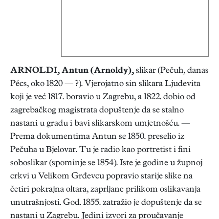
ARNOLDI, Antun
(Arnoldy),
slikar (Pečuh, danas
Pécs, oko 1820 — ?). Vjerojatno sin slikara Ljudevita
koji je već 1817. boravio u Zagrebu, a 1822. dobio od
zagrebačkog magistrata dopuštenje da se stalno
nastani u gradu i bavi slikarskom umjetnošću. —
Prema dokumentima Antun se 1850. preselio iz
Pečuha u Bjelovar. Tu je radio kao portretist i fini
soboslikar (spominje se 1854). Iste je godine u župnoj
crkvi u Velikom Grđevcu popravio starije slike na
četiri pokrajna oltara, zaprljane prilikom oslikavanja
unutrašnjosti. God. 1855. zatražio je dopuštenje da se
nastani u Zagrebu. Jedini izvori za proučavanje