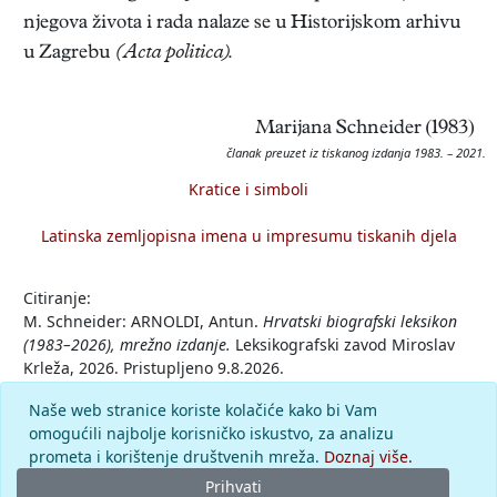
njegova života i rada nalaze se u Historijskom arhivu
u Zagrebu
(Acta politica).
Marijana Schneider (1983)
članak preuzet iz tiskanog izdanja 1983. – 2021.
Kratice i simboli
Latinska zemljopisna imena u impresumu tiskanih djela
Citiranje:
M. Schneider: ARNOLDI, Antun.
Hrvatski biografski leksikon
(1983–2026), mrežno izdanje.
Leksikografski zavod Miroslav
Krleža, 2026. Pristupljeno 9.8.2026.
<https://hbl.lzmk.hr/clanak/arnoldi-antun>.
Naše web stranice koriste kolačiće kako bi Vam
omogućili najbolje korisničko iskustvo, za analizu
Komentar
prometa i korištenje društvenih mreža.
Doznaj više.
Prihvati