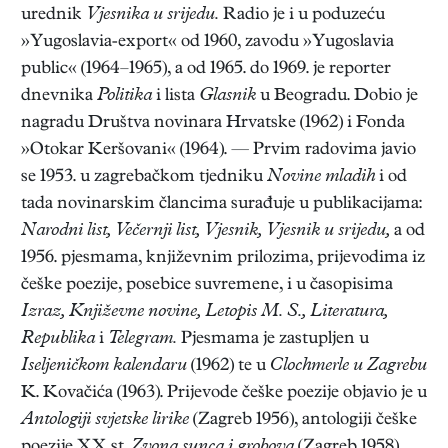
urednik
Vjesnika u srijedu.
Radio je i u poduzeću
»Yugoslavia-export« od 1960, zavodu »Yugoslavia
public« (1964–1965), a od 1965. do 1969. je reporter
dnevnika
Politika
i lista
Glasnik
u Beogradu. Dobio je
nagradu Društva novinara Hrvatske (1962) i Fonda
»Otokar Keršovani« (1964). — Prvim radovima javio
se 1953. u zagrebačkom tjedniku
Novine mladih
i od
tada novinarskim člancima surađuje u publikacijama:
Narodni list, Večernji list, Vjesnik, Vjesnik u srijedu,
a od
1956. pjesmama, književnim prilozima, prijevodima iz
češke poezije, posebice suvremene, i u časopisima
Izraz, Književne novine, Letopis M. S., Literatura,
Republika
i
Telegram.
Pjesmama je zastupljen u
Iseljeničkom kalendaru
(1962) te u
Clochmerle u Zagrebu
K. Kovačića (1963). Prijevode češke poezije objavio je u
Antologiji svjetske lirike
(Zagreb 1956), antologiji češke
poezije XX st.
Zvona sunca i grobova
(Zagreb 1958),