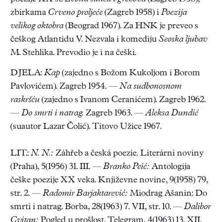
zbirkama
Crveno proljeće
(Zagreb 1958) i
Poezija
velikog oktobra
(Beograd 1967). Za HNK je preveo s
češkog Atlantidu V. Nezvala i komediju
Seoska ljubav
M. Stehlika. Prevodio je i na češki.
DJELA:
Kap
(zajedno s Božom Kukoljom i Borom
Pavlovićem). Zagreb 1954. —
Na sudbonosnom
raskršću
(zajedno s Ivanom Ceranićem). Zagreb 1962.
—
Do smrti i natrag.
Zagreb 1963. —
Aleksa Dundić
(suautor Lazar Čolić). Titovo Užice 1967.
LIT.:
N. N.:
Záhřeb a česká poezie. Literární noviny
(Praha), 5(1956) 31. III. —
Branko Peić:
Antologija
češke poezije XX veka. Književne novine, 9(1958) 79,
str. 2. —
Radomir Barjaktarević:
Miodrag Ašanin: Do
smrti i natrag. Borba, 28(1963) 7. VII, str. 10. —
Dalibor
Cvitan:
Pogled u prošlost. Telegram, 4(1963) 13. XII.