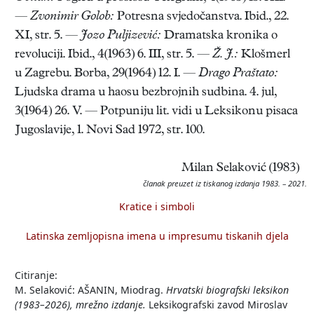
—
Zvonimir Golob:
Potresna svjedočanstva. Ibid., 22.
XI, str. 5. —
Jozo Puljizević:
Dramatska kronika o
revoluciji. Ibid., 4(1963) 6. III, str. 5. —
Ž. J.:
Klošmerl
u Zagrebu. Borba, 29(1964) 12. I. —
Drago Praštato:
Ljudska drama u haosu bezbrojnih sudbina. 4. jul,
3(1964) 26. V. — Potpuniju lit. vidi u Leksikonu pisaca
Jugoslavije, 1. Novi Sad 1972, str. 100.
Milan Selaković (1983)
članak preuzet iz tiskanog izdanja 1983. – 2021.
Kratice i simboli
Latinska zemljopisna imena u impresumu tiskanih djela
Citiranje:
M. Selaković: AŠANIN, Miodrag.
Hrvatski biografski leksikon
(1983–2026), mrežno izdanje.
Leksikografski zavod Miroslav