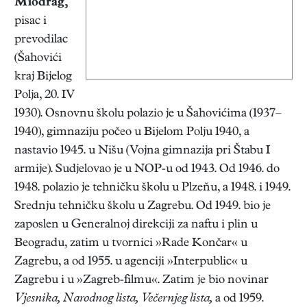
Miodrag,
pisac i
prevodilac
(Šahovići
kraj Bijelog
Polja, 20. IV
1930). Osnovnu školu polazio je u Šahovićima (1937–
1940), gimnaziju počeo u Bijelom Polju 1940, a
nastavio 1945. u Nišu (Vojna gimnazija pri Štabu I
armije). Sudjelovao je u NOP-u od 1943. Od 1946. do
1948. polazio je tehničku školu u Plzeňu, a 1948. i 1949.
Srednju tehničku školu u Zagrebu. Od 1949. bio je
zaposlen u Generalnoj direkciji za naftu i plin u
Beogradu, zatim u tvornici »Rade Končar« u
Zagrebu, a od 1955. u agenciji »Interpublic« u
Zagrebu i u »Zagreb-filmu«. Zatim je bio novinar
Vjesnika, Narodnog lista, Večernjeg lista,
a od 1959.