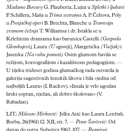
Madame Bovary
G. Flauberta, Lujza u
Spletki i ljubavi
F. Schillera, Maša u
Trima sestrama
A. P. Čehova, Poly
u
Prosjačkoj operi
B. Brechta, Blanche u
Tramvaju
zvanom čežnja
T. Williamsa i dr. Istakla se u
Krležinim dramama kao barunica Castelli
(Gospoda
Glembajevi),
Laura
(U agoniji),
Margetićka
(Vučjak)
i
Jasenka
(Na rubu pameti).
Osim glumom bavila se
režijom, koreografijom i kazališnom pedagogijom. —
U tijeku trideset godina glumačkog rada ostvarila je
galeriju sugestivnih ženskih likova i bila »jedna od
najboljih Laura« (I. Rackov). »Imala je vrlo ugodan
lirski sopran, nježan, ali dobro školovan« (V.
Rabadan).
LIT.:
Milosav Mirković:
Jelka Asić kao Laura Lenbah.
Borba, 26(1961) 12. XII, str. 7. —
Petar Šarčević:
Od
danas do sutra. Subotica 1962, 107. —
Branivoj