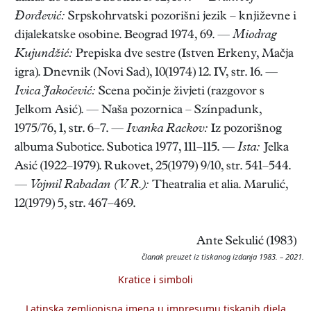
Đorđević:
Srpskohrvatski pozorišni jezik – književne i
dijalekatske osobine. Beograd 1974, 69. —
Miodrag
Kujundžić:
Prepiska dve sestre (Istven Erkeny, Mačja
igra). Dnevnik (Novi Sad), 10(1974) 12. IV, str. 16. —
Ivica Jakočević:
Scena počinje živjeti (razgovor s
Jelkom Asić). — Naša pozornica – Színpadunk,
1975/76, 1, str. 6–7. —
Ivanka Rackov:
Iz pozorišnog
albuma Subotice. Subotica 1977, 111–115. —
Ista:
Jelka
Asić (1922–1979). Rukovet, 25(1979) 9/10, str. 541–544.
—
Vojmil Rabadan (V. R.):
Theatralia et alia. Marulić,
12(1979) 5, str. 467–469.
Ante Sekulić (1983)
članak preuzet iz tiskanog izdanja 1983. – 2021.
Kratice i simboli
Latinska zemljopisna imena u impresumu tiskanih djela