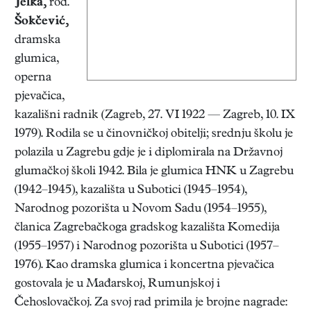
Jelka,
rođ.
Šokčević,
dramska
glumica,
operna
pjevačica,
kazališni radnik (Zagreb, 27. VI 1922 — Zagreb, 10. IX
1979). Rodila se u činovničkoj obitelji; srednju školu je
polazila u Zagrebu gdje je i diplomirala na Državnoj
glumačkoj školi 1942. Bila je glumica HNK u Zagrebu
(1942–1945), kazališta u Subotici (1945–1954),
Narodnog pozorišta u Novom Sadu (1954–1955),
članica Zagrebačkoga gradskog kazališta Komedija
(1955–1957) i Narodnog pozorišta u Subotici (1957–
1976). Kao dramska glumica i koncertna pjevačica
gostovala je u Mađarskoj, Rumunjskoj i
Čehoslovačkoj. Za svoj rad primila je brojne nagrade: