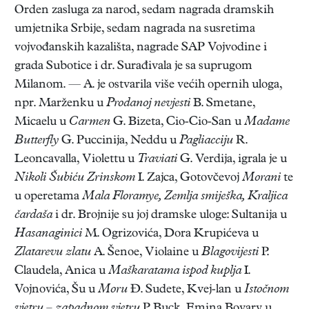
Orden zasluga za narod, sedam nagrada dramskih
umjetnika Srbije, sedam nagrada na susretima
vojvođanskih kazališta, nagrade SAP Vojvodine i
grada Subotice i dr. Surađivala je sa suprugom
Milanom. — A. je ostvarila više većih opernih uloga,
npr. Marženku u
Prodanoj nevjesti
B. Smetane,
Micaelu u
Carmen
G. Bizeta, Cio-Cio-San u
Madame
Butterfly
G. Puccinija, Neddu u
Pagliacciju
R.
Leoncavalla, Violettu u
Traviati
G. Verdija, igrala je u
Nikoli Šubiću Zrinskom
I. Zajca, Gotovčevoj
Morani
te
u operetama
Mala Floramye, Zemlja smiješka, Kraljica
čardaša
i dr. Brojnije su joj dramske uloge: Sultanija u
Hasanaginici
M. Ogrizovića, Dora Krupićeva u
Zlatarevu zlatu
A. Šenoe, Violaine u
Blagovijesti
P.
Claudela, Anica u
Maškaratama ispod kuplja
I.
Vojnovića, Šu u
Moru
Đ. Sudete, Kvej-lan u
Istočnom
vjetru – zapadnom vjetru
P. Buck, Emina Bovary u