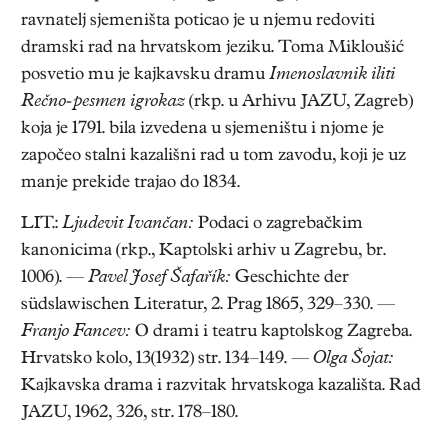
ravnatelj sjemeništa poticao je u njemu redoviti
dramski rad na hrvatskom jeziku. Toma Mikloušić
posvetio mu je kajkavsku dramu
Imenoslavnik iliti
Rečno-pesmen igrokaz
(rkp. u Arhivu JAZU, Zagreb)
koja je 1791. bila izvedena u sjemeništu i njome je
započeo stalni kazališni rad u tom zavodu, koji je uz
manje prekide trajao do 1834.
LIT.:
Ljudevit Ivančan:
Podaci o zagrebačkim
kanonicima (rkp., Kaptolski arhiv u Zagrebu, br.
1006). —
Pavel Josef Šafařík:
Geschichte der
südslawischen Literatur, 2. Prag 1865, 329–330. —
Franjo Fancev:
O drami i teatru kaptolskog Zagreba.
Hrvatsko kolo, 13(1932) str. 134–149. —
Olga Šojat:
Kajkavska drama i razvitak hrvatskoga kazališta. Rad
JAZU, 1962, 326, str. 178–180.