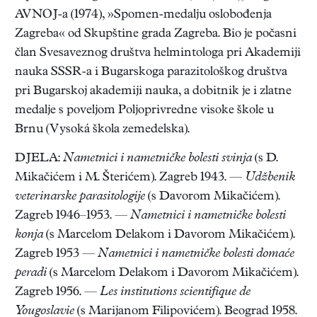
AVNOJ-a (1974), »Spomen-medalju oslobođenja
Zagreba« od Skupštine grada Zagreba. Bio je počasni
član Svesaveznog društva helmintologa pri Akademiji
nauka SSSR-a i Bugarskoga parazitološkog društva
pri Bugarskoj akademiji nauka, a dobitnik je i zlatne
medalje s poveljom Poljoprivredne visoke škole u
Brnu (Vysoká škola zemedelska).
DJELA:
Nametnici i nametničke bolesti svinja
(s D.
Mikačićem i M. Šterićem). Zagreb 1943. —
Udžbenik
veterinarske parasitologije
(s Davorom Mikačićem).
Zagreb 1946–1953. —
Nametnici i nametničke bolesti
konja
(s Marcelom Delakom i Davorom Mikačićem).
Zagreb 1953 —
Nametnici i nametničke bolesti domaće
peradi
(s Marcelom Delakom i Davorom Mikačićem).
Zagreb 1956. —
Les institutions scientifique de
Yougoslavie
(s Marijanom Filipovićem). Beograd 1958.