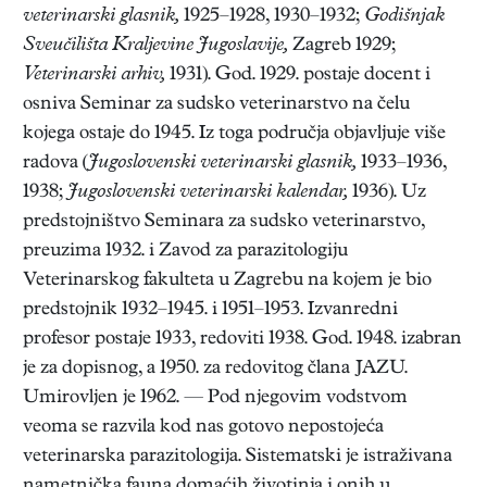
veterinarski glasnik,
1925–1928, 1930–1932;
Godišnjak
Sveučilišta Kraljevine Jugoslavije,
Zagreb 1929;
Veterinarski arhiv,
1931). God. 1929. postaje docent i
osniva Seminar za sudsko veterinarstvo na čelu
kojega ostaje do 1945. Iz toga područja objavljuje više
radova (
Jugoslovenski veterinarski glasnik,
1933–1936,
1938;
Jugoslovenski veterinarski kalendar,
1936). Uz
predstojništvo Seminara za sudsko veterinarstvo,
preuzima 1932. i Zavod za parazitologiju
Veterinarskog fakulteta u Zagrebu na kojem je bio
predstojnik 1932–1945. i 1951–1953. Izvanredni
profesor postaje 1933, redoviti 1938. God. 1948. izabran
je za dopisnog, a 1950. za redovitog člana JAZU.
Umirovljen je 1962. — Pod njegovim vodstvom
veoma se razvila kod nas gotovo nepostojeća
veterinarska parazitologija. Sistematski je istraživana
nametnička fauna domaćih životinja i onih u