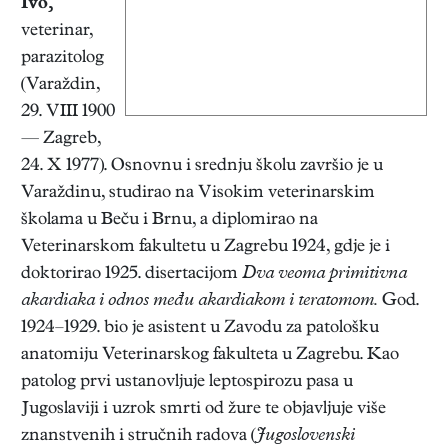
Ivo
,
veterinar,
parazitolog
(Varaždin,
29. VIII 1900
— Zagreb,
24. X 1977). Osnovnu i srednju školu završio je u
Varaždinu, studirao na Visokim veterinarskim
školama u Beču i Brnu, a diplomirao na
Veterinarskom fakultetu u Zagrebu 1924, gdje je i
doktorirao 1925. disertacijom
Dva veoma primitivna
akardiaka i odnos među akardiakom i teratomom.
God.
1924–1929. bio je asistent u Zavodu za patološku
anatomiju Veterinarskog fakulteta u Zagrebu. Kao
patolog prvi ustanovljuje leptospirozu pasa u
Jugoslaviji i uzrok smrti od žure te objavljuje više
znanstvenih i stručnih radova (
Jugoslovenski