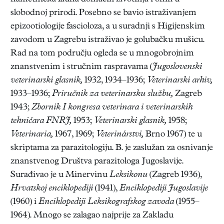
slobodnoj prirodi. Posebno se bavio istraživanjem
epizootiologije fascioloza, a u suradnji s Higijenskim
zavodom u Zagrebu istraživao je golubačku mušicu.
Rad na tom području ogleda se u mnogobrojnim
znanstvenim i stručnim raspravama (
Jugoslovenski
veterinarski glasnik,
1932, 1934–1936;
Veterinarski arhiv,
1933–1936;
Priručnik za veterinarsku službu,
Zagreb
1943;
Zbornik I kongresa veterinara i veterinarskih
tehničara FNRJ,
1953;
Veterinarski glasnik,
1958;
Veterinaria,
1967, 1969;
Veterinárstvi,
Brno 1967) te u
skriptama za parazitologiju. B. je zaslužan za osnivanje
znanstvenog Društva parazitologa Jugoslavije.
Surađivao je u Minervinu
Leksikonu
(Zagreb 1936),
Hrvatskoj enciklopediji
(1941),
Enciklopediji Jugoslavije
(1960) i
Enciklopediji Leksikografskog zavoda
(1955–
1964). Mnogo se zalagao najprije za Zakladu