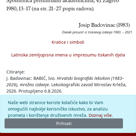
Spomenica preminulim akademicima, 4). Zagreb
1980, 13–17 (na str. 21–27 popis radova).
Josip Badovinac (1983)
članak preuzet iz tiskanog izdanja 1983. – 2021.
Kratice i simboli
Latinska zemljopisna imena u impresumu tiskanih djela
Citiranje:
J. Badovinac: BABIĆ, Ivo.
Hrvatski biografski leksikon (1983–
2026), mrežno izdanje.
Leksikografski zavod Miroslav Krleža,
2026. Pristupljeno 6.8.2026.
<https://hbl.lzmk.hr/clanak/babic-ivo>.
Naše web stranice koriste kolačiće kako bi Vam
omogućili najbolje korisničko iskustvo, za analizu
Komentar
prometa i korištenje društvenih mreža.
Doznaj više.
Prihvati
© 2026.
Leksikografski zavod
Miroslav Krleža