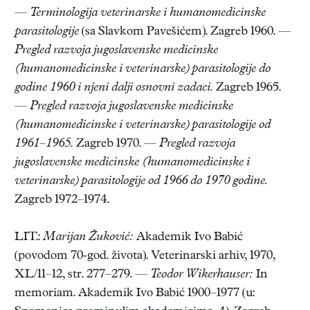
—
Terminologija veterinarske i humanomedicinske
parasitologije
(sa Slavkom Pavešićem). Zagreb 1960. —
Pregled razvoja jugoslavenske medicinske
(humanomedicinske i veterinarske) parasitologije do
godine 1960 i njeni dalji osnovni zadaci.
Zagreb 1965.
—
Pregled razvoja jugoslavenske medicinske
(humanomedicinske i veterinarske) parasitologije od
1961–1965.
Zagreb 1970. —
Pregled razvoja
jugoslavenske medicinske (humanomedicinske i
veterinarske) parasitologije od 1966 do 1970 godine.
Zagreb 1972–1974.
LIT.:
Marijan Žuković:
Akademik Ivo Babić
(povodom 70-god. života). Veterinarski arhiv, 1970,
XL/11–12, str. 277–279. —
Teodor Wikerhauser:
In
memoriam. Akademik Ivo Babić 1900–1977 (u: