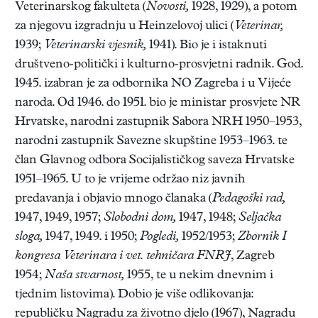
Veterinarskog fakulteta (
Novosti,
1928, 1929), a potom
za njegovu izgradnju u Heinzelovoj ulici (
Veterinar,
1939;
Veterinarski vjesnik,
1941). Bio je i istaknuti
društveno-politički i kulturno-prosvjetni radnik. God.
1945. izabran je za odbornika NO Zagreba i u Vijeće
naroda. Od 1946. do 1951. bio je ministar prosvjete NR
Hrvatske, narodni zastupnik Sabora NRH 1950–1953,
narodni zastupnik Savezne skupštine 1953–1963. te
član Glavnog odbora Socijalističkog saveza Hrvatske
1951–1965. U to je vrijeme održao niz javnih
predavanja i objavio mnogo članaka (
Pedagoški rad,
1947, 1949, 1957;
Slobodni dom,
1947, 1948;
Seljačka
sloga,
1947, 1949. i 1950;
Pogledi,
1952/1953;
Zbornik I
kongresa Veterinara i vet. tehničara FNRJ
, Zagreb
1954;
Naša stvarnost,
1955, te u nekim dnevnim i
tjednim listovima). Dobio je više odlikovanja:
republičku Nagradu za životno djelo (1967), Nagradu