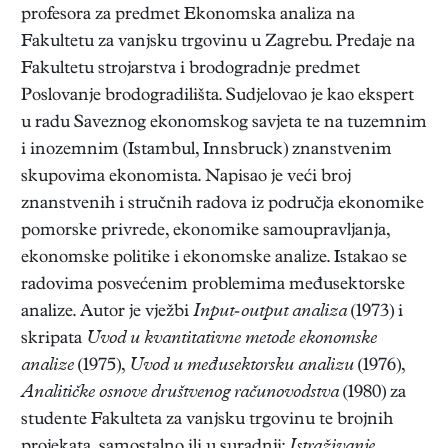
profesora za predmet Ekonomska analiza na
Fakultetu za vanjsku trgovinu u Zagrebu. Predaje na
Fakultetu strojarstva i brodogradnje predmet
Poslovanje brodogradilišta. Sudjelovao je kao ekspert
u radu Saveznog ekonomskog savjeta te na tuzemnim
i inozemnim (Istambul, Innsbruck) znanstvenim
skupovima ekonomista. Napisao je veći broj
znanstvenih i stručnih radova iz područja ekonomike
pomorske privrede, ekonomike samoupravljanja,
ekonomske politike i ekonomske analize. Istakao se
radovima posvećenim problemima međusektorske
analize. Autor je vježbi
Input-output analiza
(1973) i
skripata
Uvod u kvantitativne metode ekonomske
analize
(1975),
Uvod u međusektorsku analizu
(1976),
Analitičke osnove društvenog računovodstva
(1980) za
studente Fakulteta za vanjsku trgovinu te brojnih
projekata, samostalno ili u suradnji:
Istraživanje