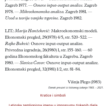
Zagreb 1977. —
Osnove input-output analize.
Zagreb
1978. —
Mikroekonomska analiza.
Zagreb 1981. —
Uvod u teoriju vanjske trgovine.
Zagreb 1982.
LIT.:
Marija Hanžeković:
Makroekonomski modeli.
Ekonomski pregled, 29(1978) 4/5, str. 520–522. —
Rajko Bukvić:
Osnove input-output analize.
Privredna izgradnja, 26(1980) 1, str. 155–160. — 60
godina Ekonomskog fakulteta u Zagrebu. Zagreb
1980. —
Slavica Čavor:
Osnove input-output analize.
Ekonomski pregled, 32(1981) 1/2, str. 81–84.
Višnja Flego (1983)
članak preuzet iz tiskanog izdanja 1983. – 2021.
Kratice i simboli
Latinska zemljopisna imena u impresumu tiskanih djela