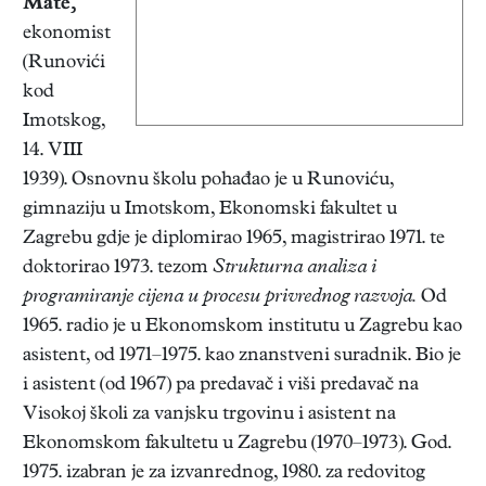
Mate
,
ekonomist
(Runovići
kod
Imotskog,
14. VIII
1939). Osnovnu školu pohađao je u Runoviću,
gimnaziju u Imotskom, Ekonomski fakultet u
Zagrebu gdje je diplomirao 1965, magistrirao 1971. te
doktorirao 1973. tezom
Strukturna analiza i
programiranje cijena u procesu privrednog razvoja.
Od
1965. radio je u Ekonomskom institutu u Zagrebu kao
asistent, od 1971–1975. kao znanstveni suradnik. Bio je
i asistent (od 1967) pa predavač i viši predavač na
Visokoj školi za vanjsku trgovinu i asistent na
Ekonomskom fakultetu u Zagrebu (1970–1973). God.
1975. izabran je za izvanrednog, 1980. za redovitog