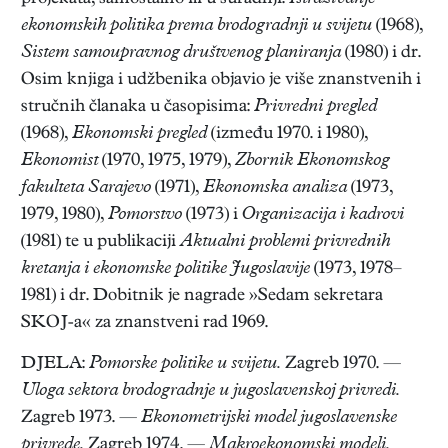
ekonomskih politika prema brodogradnji u svijetu
(1968),
Sistem samoupravnog društvenog planiranja
(1980) i dr.
Osim knjiga i udžbenika objavio je više znanstvenih i
stručnih članaka u časopisima:
Privredni pregled
(1968),
Ekonomski pregled
(između 1970. i 1980),
Ekonomist
(1970, 1975, 1979),
Zbornik Ekonomskog
fakulteta Sarajevo
(1971),
Ekonomska analiza
(1973,
1979, 1980),
Pomorstvo
(1973) i
Organizacija i kadrovi
(1981) te u publikaciji
Aktualni problemi privrednih
kretanja i ekonomske politike Jugoslavije
(1973, 1978–
1981) i dr. Dobitnik je nagrade »Sedam sekretara
SKOJ-a« za znanstveni rad 1969.
DJELA:
Pomorske politike u svijetu.
Zagreb 1970. —
Uloga sektora brodogradnje u jugoslavenskoj privredi.
Zagreb 1973. —
Ekonometrijski model jugoslavenske
privrede.
Zagreb 1974. —
Makroekonomski modeli.