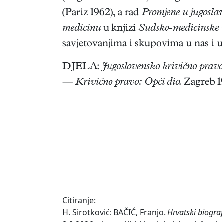
(Pariz 1962), a rad
Promjene u jugosla
medicinu
u knjizi
Sudsko-medicinske i
savjetovanjima i skupovima u nas i 
DJELA:
Jugoslovensko krivično pravo
—
Krivično pravo: Opći dio.
Zagreb 1
Citiranje:
H. Sirotković: BAČIĆ, Franjo.
Hrvatski biogra