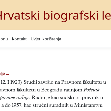
rvatski biografski l
konu
Kontakt
Uvjeti korištenja
je ...
 12. I 1923). Studij završio na Pravnom fakultetu u
Pravnom fakultetu u Beogradu radnjom
Početak
ipremne radnje.
Radio je kao sudski pripravnik u
a do 1957. kao stručni suradnik u Ministarstvu