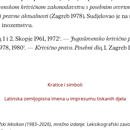
venskom krivičnom zakonodavstvu s posebnim osvrtom
 pravne aktualnosti
(Zagreb 1978). Sudjelovao je na
u inozemstvu.
,
1 i 2. Skopje 1961, 1972². —
Jugoslovensko krivično p
978, 1980². —
Krivično pravo. Posebni dio,
1. Zagreb 1
Kratice i simboli
Latinska zemljopisna imena u impresumu tiskanih djela
fski leksikon (1983–2026), mrežno izdanje.
Leksikografski zavod