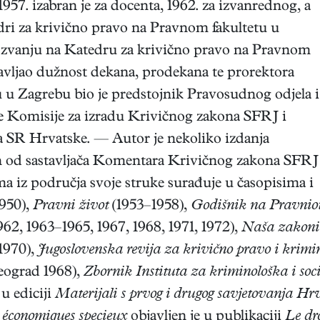
7. izabran je za docenta, 1962. za izvanrednog, a
dri za krivično pravo na Pravnom fakultetu u
om zvanju na Katedru za krivično pravo na Pravnom
bavljao dužnost dekana, prodekana te prorektora
 u Zagrebu bio je predstojnik Pravosudnog odjela i
je Komisije za izradu Krivičnog zakona SFRJ i
 SR Hrvatske. — Autor je nekoliko izdanja
n od sastavljača Komentara Krivičnog zakona SFRJ
a iz područja svoje struke surađuje u časopisima i
1950),
Pravni život
(1953–1958),
Godišnik na Pravnio
962, 1963–1965, 1967, 1968, 1971, 1972),
Naša zakonit
 1970),
Jugoslovenska revija za krivično pravo i krimi
eograd 1968),
Zbornik Instituta za kriminološka i soc
 u ediciji
Materijali s prvog i drugog savjetovanja Hr
s économiques specieux
objavljen je u publikaciji
Le dr