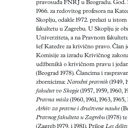
pravosuđa FNRJ u Beogradu. God. 195
1966. za redovitog profesora na Kate
Skoplju, odakle 1972. prelazi u ist
fakultetu u Zagrebu. U Skoplju je o
Univerziteta, a na Pravnom fakultetu
šef Katedre za krivično pravo. Član 
Komisije za izradu Krivičnog zakona
udžbenikâ o krivičnom pravu i jeda
(Beograd 1978). Člancima i raspravam
zbornicima:
Narodni pravnik
(1949, 
fakultet vo Skopje
(1957, 1959, 1960, 1
Pravna misla
(1960, 1961, 1963, 1965,
Arhiv za pravne i društvene nauke
(B
Pravnog fakulteta u Zagrebu
(1978) te
(Zagreb 1979. i 1981). Prilog
Les délit