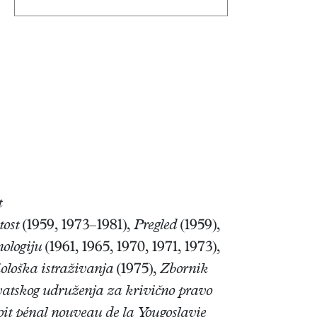
t
ost
(1959, 1973–1981),
Pregled
(1959),
nologiju
(1961, 1965, 1970, 1971, 1973),
iološka istraživanja
(1975),
Zbornik
vatskog udruženja za krivično pravo
oit pénal nouveau de la Yougoslavie