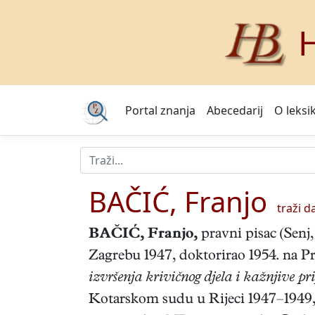
H
Portal znanja
Abecedarij
O leksi
BAČIĆ, Franjo
traži dal
BAČIĆ, Franjo
,
pravni pisac (Senj,
Zagrebu 1947, doktorirao 1954. na 
izvršenja krivičnog djela i kažnjive pr
Kotarskom sudu u Rijeci 1947–1949, 