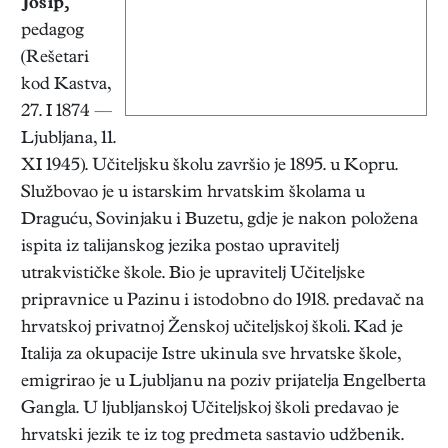
Josip
,
pedagog
(Rešetari
kod Kastva,
27. I 1874 —
Ljubljana, 11.
XI 1945). Učiteljsku školu završio je 1895. u Kopru.
Službovao je u istarskim hrvatskim školama u
Draguću, Sovinjaku i Buzetu, gdje je nakon položena
ispita iz talijanskog jezika postao upravitelj
utrakvističke škole. Bio je upravitelj Učiteljske
pripravnice u Pazinu i istodobno do 1918. predavač na
hrvatskoj privatnoj Ženskoj učiteljskoj školi. Kad je
Italija za okupacije Istre ukinula sve hrvatske škole,
emigrirao je u Ljubljanu na poziv prijatelja Engelberta
Gangla. U ljubljanskoj Učiteljskoj školi predavao je
hrvatski jezik te iz tog predmeta sastavio udžbenik.