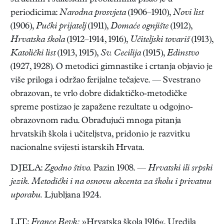
periodicima:
Narodna prosvjeta
(1906–1910),
Novi list
(1906),
Pučki prijatelj
(1911),
Domaće ognjište
(1912),
Hrvatska škola
(1912–1914, 1916),
Učiteljski tovariš
(1913),
Katolički list
(1913, 1915),
Sv. Cecilija
(1915),
Edinstvo
(1927, 1928). O metodici gimnastike i crtanja objavio je
više priloga i održao ferijalne tečajeve. — Svestrano
obrazovan, te vrlo dobre didaktičko-metodičke
spreme postizao je zapažene rezultate u odgojno-
obrazovnom radu. Obrađujući mnoga pitanja
hrvatskih škola i učiteljstva, pridonio je razvitku
nacionalne svijesti istarskih Hrvata.
DJELA:
Zgodno štivo.
Pazin 1908. —
Hrvatski ili srpski
jezik. Metodički i na osnovu akcenta za školu i privatnu
uporabu.
Ljubljana 1924.
LIT.:
France Bevk:
»Hrvatska škola 1916«. Uredila