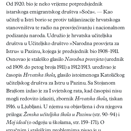
Od 1920. bio je neko vrijeme potpredsjednik
istarskoga emigrantskog društva »Soča«. — Kao
učitelj u Istri borio se protiv talijanizacije hrvatskoga
stanovništva te radio na prosvjećivanju i nacionalnom
podizanju naroda. Udružio je hrvatska učiteljska
društva u Učiteljsko društvo »Narodna prosvjeta za
Istru« u Pazinu, kojega je predsjednik bio 1908–1911.
Osnovao je staleško glasilo
Narodna prosvjeta
(urednik
od 1909. do petog broja 1911) a 1912/1913. uređivao je
časopis
Hrvatska škola,
glasilo istoimenoga Katoličkog
učiteljskog društva za Istru u Pazinu. Sa Stojanom
Brajšom izdao je za I svjetskog rata, kad časopisi nisu
mogli redovito izlaziti, zbornik
Hrvatska škola,
tiskan
1916. u Ljubljani. U njemu su objavljena i dva njegova
priloga:
Ženska učiteljska škola u Pazinu
(str. 90–94) i
Moj ideal
(o odgoju u školama, str. 159–171). O
stručnim i staleškim problemima pisao je u