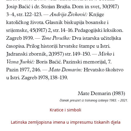
Josip Baćić i dr. Stojan Brajša. Dom in svet, 30(1917)
3–4, str. 122–123. —
Andrija Živković:
Knjige
katoličkog života. Glasnik biskupija bosanske i
srijemske, 45(1917) 2, str. 14–16. Pedagogijski leksikon.
Zagreb 1939. —
Tone Peruško:
Dva istarska učiteljska
časopisa. Prilog historiji hrvatske štampe u Istri.
Jadranski zbornik, 2(1957) str. 149–150. —
Mirko
i
Vesna Jurkić:
Boris Baćić. Pazinski memorijal, 7.
Pazin 1977, 246. —
Mato Demarin:
Hrvatsko školstvo
u Istri. Zagreb 1978, 138–139.
Mate Demarin (1983)
članak preuzet iz tiskanog izdanja 1983. – 2021.
Kratice i simboli
Latinska zemljopisna imena u impresumu tiskanih djela