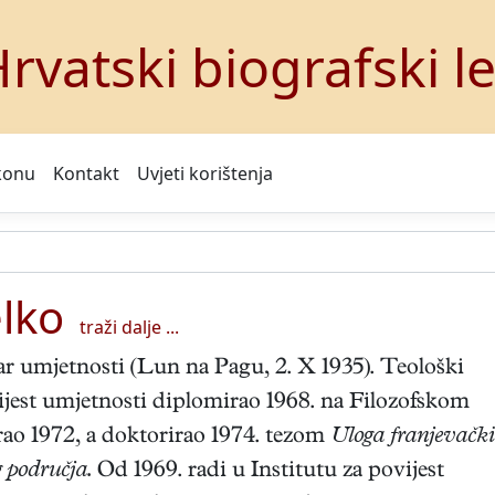
rvatski biografski l
konu
Kontakt
Uvjeti korištenja
lko
traži dalje ...
r umjetnosti (Lun na Pagu, 2. X 1935). Teološki
vijest umjetnosti diplomirao 1968. na Filozofskom
irao 1972, a doktorirao 1974. tezom
Uloga franjevačk
 područja.
Od 1969. radi u Institutu za povijest