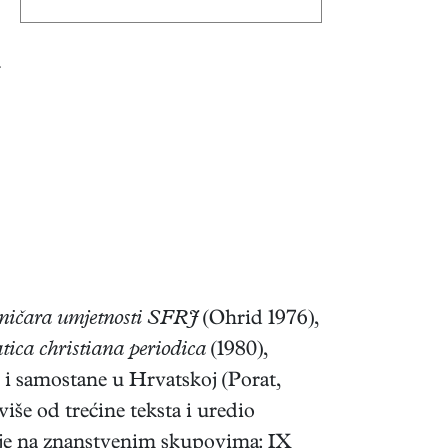
sničara umjetnosti SFRJ
(Ohrid 1976),
tica christiana periodica
(1980),
e i samostane u Hrvatskoj (Porat,
še od trećine teksta i uredio
 je na znanstvenim skupovima: IX