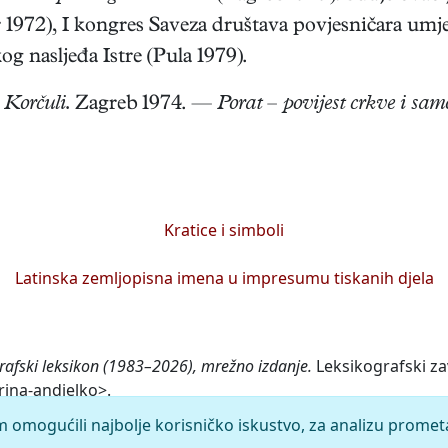
 1972), I kongres Saveza društava povjesničara umj
og nasljeđa Istre (Pula 1979).
 Korčuli.
Zagreb 1974. —
Porat – povijest crkve i sam
Kratice i simboli
Latinska zemljopisna imena u impresumu tiskanih djela
rafski leksikon (1983–2026), mrežno izdanje.
Leksikografski za
rina-andjelko>.
m omogućili najbolje korisničko iskustvo, za analizu promet