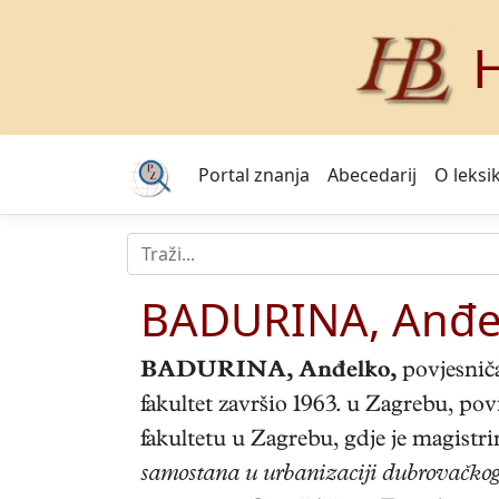
H
Portal znanja
Abecedarij
O leksi
BADURINA, Anđe
BADURINA, Anđelko
,
povjesniča
fakultet završio 1963. u Zagrebu, po
fakultetu u Zagrebu, gdje je magistr
samostana u urbanizaciji dubrovačkog