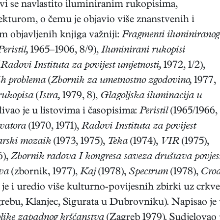
vi se navlastito iluminiranim rukopisima,
kturom, o čemu je objavio više znanstvenih i
 objavljenih knjiga važniji:
Fragmenti iluminiranog
Peristil,
1965–1906, 8/9),
Iluminirani rukopisi
(
Radovi Instituta za povijest umjetnosti,
1972, 1/2),
kih problema
(
Zbornik za umetnostno zgodovino,
1977,
 rukopisa
(
Istra,
1979, 8),
Glagoljska iluminacija u
đivao je u listovima i časopisima:
Peristil
(1965/1966,
rvatora
(1970, 1971),
Radovi Instituta za povijest
arski mozaik
(1973, 1975),
Teka
(1974),
VIR
(1975),
6),
Zbornik radova I kongresa saveza društava povje
ava
(zbornik, 1977),
Kaj
(1978),
Spectrum
(1978),
Croa
je i uredio više kulturno-povijesnih zbirki uz crkv
ebu, Klanjec, Sigurata u Dubrovniku). Napisao je vi
bolike zapadnog kršćanstva
(Zagreb 1979). Sudjelovao