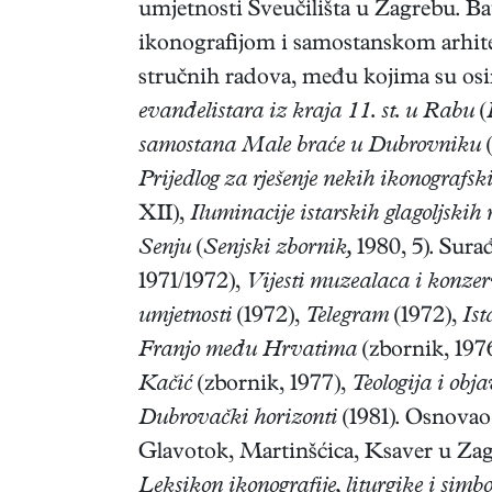
umjetnosti Sveučilišta u Zagrebu. Ba
ikonografijom i samostanskom arhite
stručnih radova, među kojima su osim
evanđelistara iz kraja 11. st. u Rabu
(
samostana Male braće u Dubrovniku
Prijedlog za rješenje nekih ikonografs
XII),
Iluminacije istarskih glagoljskih
Senju
(
Senjski zbornik,
1980, 5). Sura
1971/1972),
Vijesti muzealaca i konze
umjetnosti
(1972),
Telegram
(1972),
Ist
Franjo među Hrvatima
(zbornik, 197
Kačić
(zbornik, 1977),
Teologija i obj
Dubrovački horizonti
(1981). Osnovao 
Glavotok, Martinšćica, Ksaver u Zagr
Leksikon ikonografije, liturgike i sim