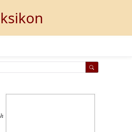
eksikon
ih