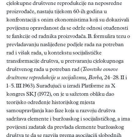
cjelokupne društvene reprodukcije na neposredne
proizvođače, nastaju tijekom 60-ih godina u
konfrontaciji s onim ekonomistima koji su dokazivali
povijesnu opravdanost da se održe odnosi otuđenosti
te funkcije od radnika proizvođača. B. formulira tezu o
prevladavanju naslijeđene podjele rada na potreban
rad i višak rada, u kontekstu socijalističke
transformacije društva, u pretvaranju cjelokupnoga
društvenog rada u potreban rad (
Teoretske osnove
društvene reprodukcije u socijalizmu, Borba,
24–28. II i
1–5. III 1963). Surađujući u izradi Platforme za X
kongres SKJ (1972), on je u sažetom obliku dao
teorijsko određenje historijskog mjesta
samoupravljanja kao faze koja u razvoju društva
sadržava elemente i buržoaskog i socijalističkog, a ima
povijesni zadatak da prevlada elemente buržoaskog
društva te da se razvija prema asocijaciji slobodnih