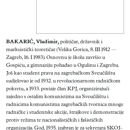
BAKARIĆ, Vladimir
,
političar, državnik i
marksistički teoretičar (Velika Gorica, 8. III 1912 —
Zagreb, 16. I 1983). Osnovnu je školu završio u
Gospiću, a gimnaziju pohađao u Ogulinu i Zagrebu.
Još kao student prava na zagrebačkom Sveučilištu
sudjelovao je od 1932. u revolucionarnom radničkom
pokretu, a 1933. postaje član KPJ, organizirajući
zajedno s ostalim komunistima na Sveučilištu i
radnicima komunistima zagrebačkih tvornica mnoge
radničke i studentske akcije, štrajkove i demonstracije
protiv režima te nacionalističkih i fašističkih
organizacija. God. 1935. izabran je za sekretara SKOJ-