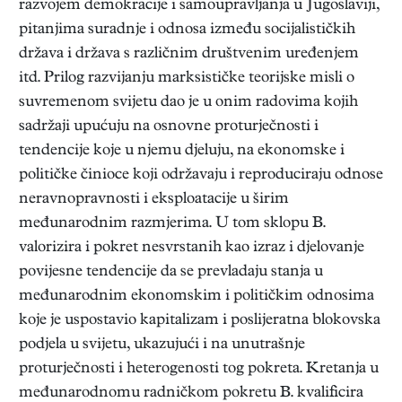
razvojem demokracije i samoupravljanja u Jugoslaviji,
pitanjima suradnje i odnosa između socijalističkih
država i država s različnim društvenim uređenjem
itd. Prilog razvijanju marksističke teorijske misli o
suvremenom svijetu dao je u onim radovima kojih
sadržaji upućuju na osnovne proturječnosti i
tendencije koje u njemu djeluju, na ekonomske i
političke činioce koji održavaju i reproduciraju odnose
neravnopravnosti i eksploatacije u širim
međunarodnim razmjerima. U tom sklopu B.
valorizira i pokret nesvrstanih kao izraz i djelovanje
povijesne tendencije da se prevladaju stanja u
međunarodnim ekonomskim i političkim odnosima
koje je uspostavio kapitalizam i poslijeratna blokovska
podjela u svijetu, ukazujući i na unutrašnje
proturječnosti i heterogenosti tog pokreta. Kretanja u
međunarodnomu radničkom pokretu B. kvalificira