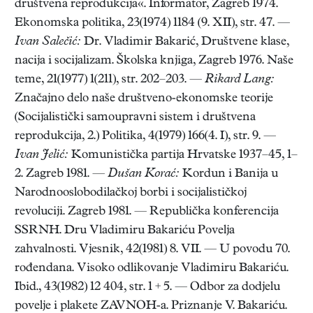
društvena reprodukcija«. Informator, Zagreb 1974.
Ekonomska politika, 23(1974) 1184 (9. XII), str. 47. —
Ivan Salečić:
Dr. Vladimir Bakarić, Društvene klase,
nacija i socijalizam. Školska knjiga, Zagreb 1976. Naše
teme, 21(1977) 1(211), str. 202–203. —
Rikard Lang:
Značajno delo naše društveno-ekonomske teorije
(Socijalistički samoupravni sistem i društvena
reprodukcija, 2.) Politika, 4(1979) 166(4. I), str. 9. —
Ivan Jelić:
Komunistička partija Hrvatske 1937–45, 1–
2. Zagreb 1981. —
Dušan Korać:
Kordun i Banija u
Narodnooslobodilačkoj borbi i socijalističkoj
revoluciji. Zagreb 1981. — Republička konferencija
SSRNH. Dru Vladimiru Bakariću Povelja
zahvalnosti. Vjesnik, 42(1981) 8. VII. — U povodu 70.
rođendana. Visoko odlikovanje Vladimiru Bakariću.
Ibid., 43(1982) 12 404, str. 1 + 5. — Odbor za dodjelu
povelje i plakete ZAVNOH-a. Priznanje V. Bakariću.