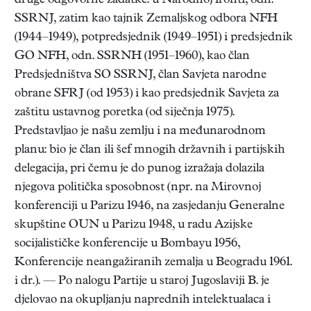
druge odgovorne zadatke: u Narodnoj fronti, odn.
SSRNJ, zatim kao tajnik Zemaljskog odbora NFH
(1944–1949), potpredsjednik (1949–1951) i predsjednik
GO NFH, odn. SSRNH (1951–1960), kao član
Predsjedništva SO SSRNJ, član Savjeta narodne
obrane SFRJ (od 1953) i kao predsjednik Savjeta za
zaštitu ustavnog poretka (od siječnja 1975).
Predstavljao je našu zemlju i na međunarodnom
planu: bio je član ili šef mnogih državnih i partijskih
delegacija, pri čemu je do punog izražaja dolazila
njegova politička sposobnost (npr. na Mirovnoj
konferenciji u Parizu 1946, na zasjedanju Generalne
skupštine OUN u Parizu 1948, u radu Azijske
socijalističke konferencije u Bombayu 1956,
Konferencije neangažiranih zemalja u Beogradu 1961.
i dr.). — Po nalogu Partije u staroj Jugoslaviji B. je
djelovao na okupljanju naprednih intelektualaca i