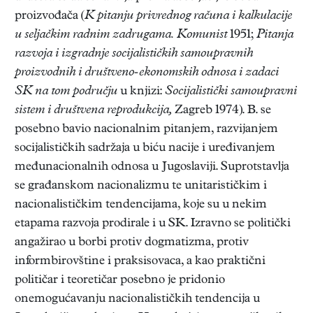
proizvođača (
K pitanju privrednog računa i kalkulacije
u seljačkim radnim zadrugama. Komunist
1951;
Pitanja
razvoja i izgradnje socijalističkih samoupravnih
proizvodnih i društveno-ekonomskih odnosa i zadaci
SK na tom području
u knjizi:
Socijalistički samoupravni
sistem i društvena reprodukcija,
Zagreb 1974). B. se
posebno bavio nacionalnim pitanjem, razvijanjem
socijalističkih sadržaja u biću nacije i uređivanjem
međunacionalnih odnosa u Jugoslaviji. Suprotstavlja
se građanskom nacionalizmu te unitarističkim i
nacionalističkim tendencijama, koje su u nekim
etapama razvoja prodirale i u SK. Izravno se politički
angažirao u borbi protiv dogmatizma, protiv
informbirovštine i praksisovaca, a kao praktični
političar i teoretičar posebno je pridonio
onemogućavanju nacionalističkih tendencija u