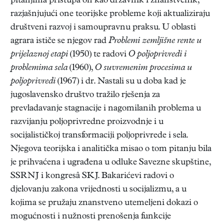
pitanjima pristupa on kao državnik i znanstvenik,
razjašnjujući one teorijske probleme koji aktualiziraju
društveni razvoj i samoupravnu praksu. U oblasti
agrara ističe se njegov rad
Problemi zemljišne rente u
prijelaznoj etapi
(1950) te radovi
O poljoprivredi i
problemima sela
(1960),
O suvremenim procesima u
poljoprivredi
(1967) i dr. Nastali su u doba kad je
jugoslavensko društvo tražilo rješenja za
prevladavanje stagnacije i nagomilanih problema u
razvijanju poljoprivredne proizvodnje i u
socijalističkoj transformaciji poljoprivrede i sela.
Njegova teorijska i analitička misao o tom pitanju bila
je prihvaćena i ugrađena u odluke Savezne skupštine,
SSRNJ i kongresâ SKJ. Bakarićevi radovi o
djelovanju zakona vrijednosti u socijalizmu, a u
kojima se pružaju znanstveno utemeljeni dokazi o
mogućnosti i nužnosti prenošenja funkcije