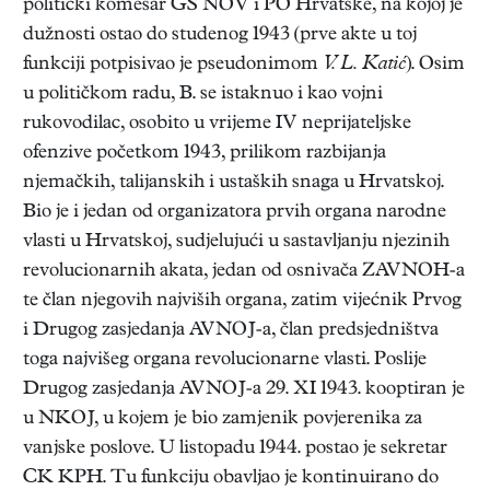
politički komesar GŠ NOV i PO Hrvatske, na kojoj je
dužnosti ostao do studenog 1943 (prve akte u toj
funkciji potpisivao je pseudonimom
V. L. Katić
). Osim
u političkom radu, B. se istaknuo i kao vojni
rukovodilac, osobito u vrijeme IV neprijateljske
ofenzive početkom 1943, prilikom razbijanja
njemačkih, talijanskih i ustaških snaga u Hrvatskoj.
Bio je i jedan od organizatora prvih organa narodne
vlasti u Hrvatskoj, sudjelujući u sastavljanju njezinih
revolucionarnih akata, jedan od osnivača ZAVNOH-a
te član njegovih najviših organa, zatim vijećnik Prvog
i Drugog zasjedanja AVNOJ-a, član predsjedništva
toga najvišeg organa revolucionarne vlasti. Poslije
Drugog zasjedanja AVNOJ-a 29. XI 1943. kooptiran je
u NKOJ, u kojem je bio zamjenik povjerenika za
vanjske poslove. U listopadu 1944. postao je sekretar
CK KPH. Tu funkciju obavljao je kontinuirano do