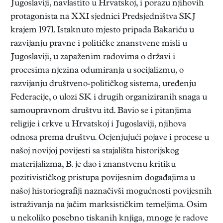
Jugoslaviji, navlastito u Hrvatskoj, i porazu njihovih
protagonista na XXI sjednici Predsjedništva SKJ
krajem 1971. Istaknuto mjesto pripada Bakariću u
razvijanju pravne i političke znanstvene misli u
Jugoslaviji, u zapaženim radovima o državi i
procesima njezina odumiranja u socijalizmu, o
razvijanju društveno-političkog sistema, uređenju
Federacije, o ulozi SK i drugih organiziranih snaga u
samoupravnom društvu itd. Bavio se i pitanjima
religije i crkve u Hrvatskoj i Jugoslaviji, njihova
odnosa prema društvu. Ocjenjujući pojave i procese u
našoj novijoj povijesti sa stajališta historijskog
materijalizma, B. je dao i znanstvenu kritiku
pozitivističkog pristupa povijesnim događajima u
našoj historiografiji naznačivši mogućnosti povijesnih
istraživanja na jačim marksističkim temeljima. Osim
u nekoliko posebno tiskanih knjiga, mnoge je radove