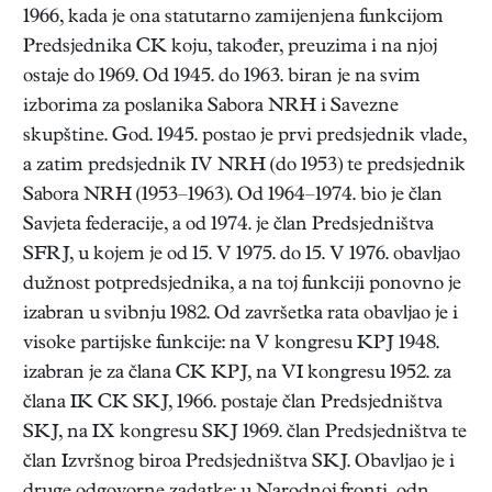
1966, kada je ona statutarno zamijenjena funkcijom
Predsjednika CK koju, također, preuzima i na njoj
ostaje do 1969. Od 1945. do 1963. biran je na svim
izborima za poslanika Sabora NRH i Savezne
skupštine. God. 1945. postao je prvi predsjednik vlade,
a zatim predsjednik IV NRH (do 1953) te predsjednik
Sabora NRH (1953–1963). Od 1964–1974. bio je član
Savjeta federacije, a od 1974. je član Predsjedništva
SFRJ, u kojem je od 15. V 1975. do 15. V 1976. obavljao
dužnost potpredsjednika, a na toj funkciji ponovno je
izabran u svibnju 1982. Od završetka rata obavljao je i
visoke partijske funkcije: na V kongresu KPJ 1948.
izabran je za člana CK KPJ, na VI kongresu 1952. za
člana IK CK SKJ, 1966. postaje član Predsjedništva
SKJ, na IX kongresu SKJ 1969. član Predsjedništva te
član Izvršnog biroa Predsjedništva SKJ. Obavljao je i