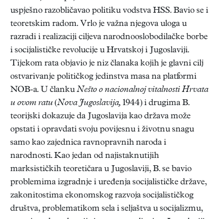
uspješno razobličavao politiku vodstva HSS. Bavio se i
teoretskim radom. Vrlo je važna njegova uloga u
razradi i realizaciji ciljeva narodnooslobodilačke borbe
i socijalističke revolucije u Hrvatskoj i Jugoslaviji.
Tijekom rata objavio je niz članaka kojih je glavni cilj
ostvarivanje političkog jedinstva masa na platformi
NOB-a. U članku
Nešto o nacionalnoj vitalnosti Hrvata
u ovom ratu
(
Nova Jugoslavija,
1944) i drugima B.
teorijski dokazuje da Jugoslavija kao država može
opstati i opravdati svoju povijesnu i životnu snagu
samo kao zajednica ravnopravnih naroda i
narodnosti. Kao jedan od najistaknutijih
marksističkih teoretičara u Jugoslaviji, B. se bavio
problemima izgradnje i uređenja socijalističke države,
zakonitostima ekonomskog razvoja socijalističkog
društva, problematikom sela i seljaštva u socijalizmu,