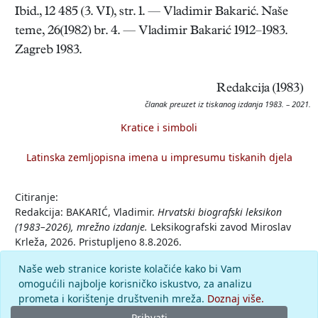
Ibid., 12 485 (3. VI), str. 1. — Vladimir Bakarić. Naše
teme, 26(1982) br. 4. — Vladimir Bakarić 1912–1983.
Zagreb 1983.
Redakcija (1983)
članak preuzet iz tiskanog izdanja 1983. – 2021.
Kratice i simboli
Latinska zemljopisna imena u impresumu tiskanih djela
Citiranje:
Redakcija: BAKARIĆ, Vladimir.
Hrvatski biografski leksikon
(1983–2026), mrežno izdanje.
Leksikografski zavod Miroslav
Krleža, 2026. Pristupljeno 8.8.2026.
<https://hbl.lzmk.hr/clanak/bakaric-vladimir-politicar>.
Naše web stranice koriste kolačiće kako bi Vam
omogućili najbolje korisničko iskustvo, za analizu
Komentar
prometa i korištenje društvenih mreža.
Doznaj više.
Prihvati