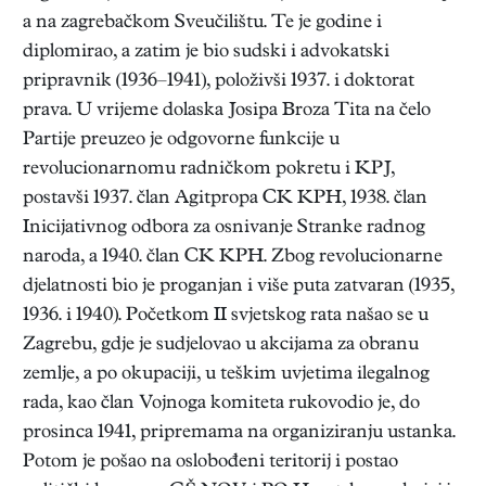
a na zagrebačkom Sveučilištu. Te je godine i
diplomirao, a zatim je bio sudski i advokatski
pripravnik (1936–1941), položivši 1937. i doktorat
prava. U vrijeme dolaska Josipa Broza Tita na čelo
Partije preuzeo je odgovorne funkcije u
revolucionarnomu radničkom pokretu i KPJ,
postavši 1937. član Agitpropa CK KPH, 1938. član
Inicijativnog odbora za osnivanje Stranke radnog
naroda, a 1940. član CK KPH. Zbog revolucionarne
djelatnosti bio je proganjan i više puta zatvaran (1935,
1936. i 1940). Početkom II svjetskog rata našao se u
Zagrebu, gdje je sudjelovao u akcijama za obranu
zemlje, a po okupaciji, u teškim uvjetima ilegalnog
rada, kao član Vojnoga komiteta rukovodio je, do
prosinca 1941, pripremama na organiziranju ustanka.
Potom je pošao na oslobođeni teritorij i postao