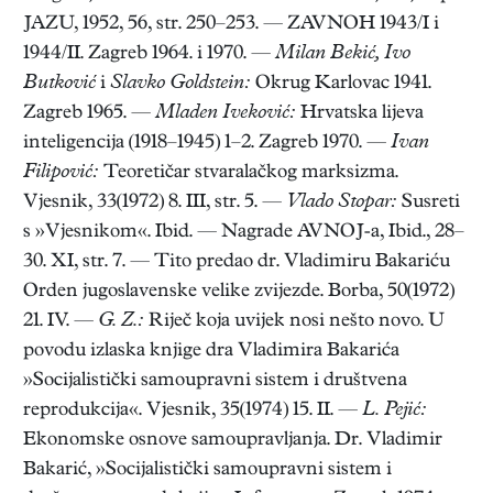
JAZU, 1952, 56, str. 250–253. — ZAVNOH 1943/I i
1944/II. Zagreb 1964. i 1970. —
Milan Bekić, Ivo
Butković
i
Slavko Goldstein:
Okrug Karlovac 1941.
Zagreb 1965. —
Mladen Iveković:
Hrvatska lijeva
inteligencija (1918–1945) 1–2. Zagreb 1970. —
Ivan
Filipović:
Teoretičar stvaralačkog marksizma.
Vjesnik, 33(1972) 8. III, str. 5. —
Vlado Stopar:
Susreti
s »Vjesnikom«. Ibid. — Nagrade AVNOJ-a, Ibid., 28–
30. XI, str. 7. — Tito predao dr. Vladimiru Bakariću
Orden jugoslavenske velike zvijezde. Borba, 50(1972)
21. IV. —
G. Z.:
Riječ koja uvijek nosi nešto novo. U
povodu izlaska knjige dra Vladimira Bakarića
»Socijalistički samoupravni sistem i društvena
reprodukcija«. Vjesnik, 35(1974) 15. II. —
L. Pejić:
Ekonomske osnove samoupravljanja. Dr. Vladimir
Bakarić, »Socijalistički samoupravni sistem i