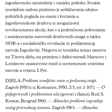
jugoslavenske unutrašnje i vanjske politike. Svojim
teorijskim radom pridonio je uobličavanju idejno-
političkih pogleda na stanje i kretanja u
jugoslavenskom društvu te mogućnosti
revolucionarne akcije, kao i u praktičnom pokretanju
i usmjeravanju osnovnih društvenih snaga u tijeku
NOR-a i socijalističke revolucije te poslijeratnog
razvoja Jugoslavije. Njegova se teorijska misao zasniva
na Titovu djelu, na primjeni i daljoj razradi Marxove i
Lenjinove znanstvene misli u suvremenim uvjetima
razvoja u svijetu. I. Per.
DJELA:
Problemi zemljišne rente u prelaznoj etapi.
Zagreb 1950 (i u: Komunist, 1950, 2/3, str. 1–107). —
O
poljoprivredi i problemima sela
(govori i članci). Red. S.
Komar, Beograd 1960. —
Aktuelni problemi izgradnje
našeg privrednog sistema.
Zagreb 1963. —
Aktuelne