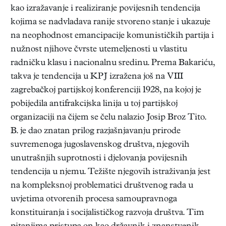
kao izražavanje i realiziranje povijesnih tendencija
kojima se nadvladava ranije stvoreno stanje i ukazuje
na neophodnost emancipacije komunističkih partija i
nužnost njihove čvrste utemeljenosti u vlastitu
radničku klasu i nacionalnu sredinu. Prema Bakariću,
takva je tendencija u KPJ izražena još na VIII
zagrebačkoj partijskoj konferenciji 1928, na kojoj je
pobijedila antifrakcijska linija u toj partijskoj
organizaciji na čijem se čelu nalazio Josip Broz Tito.
B. je dao znatan prilog razjašnjavanju prirode
suvremenoga jugoslavenskog društva, njegovih
unutrašnjih suprotnosti i djelovanja povijesnih
tendencija u njemu. Težište njegovih istraživanja jest
na kompleksnoj problematici društvenog rada u
uvjetima otvorenih procesa samoupravnoga
konstituiranja i socijalističkog razvoja društva. Tim