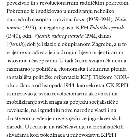
povezivao ih s revolucionarnim radničkim pokretom.
Pokrenuo je i sudjelovao u uređivanju nekoliko
naprednih časopisa i novina:
Izraz
(1939–1941),
Naše
novine
(1939), te ilegalnog lista KPH
Politički vjesnik
(1940), odn.
Vjesnik radnog naroda
(1941, danas
Vjesnik
), dok je izlazio u okupiranom Zagrebu, a u to
vrijeme surađivao je i u drugim lijevo orijentiranim
listovima i časopisima. U tadašnjim svojim člancima
razmatrao je politička, ekonomska i kulturna pitanja
sa stajališta političke orijentacije KPJ. Tijekom NOR-
a kao član, a od listopada 1944. kao sekretar CK KPH
usmjeravao je svoju revolucionarnu aktivnost na
mobiliziranje svih snaga za pobjedu socijalističke
revolucije, na izgradnju nove narodne vlasti i na
društveno uređenje nove zajednice jugoslavenskih
naroda. Utjecao je na raščišćavanje nacionalističkih
shvaćanja kod pojedinaca u rukovodstvu KPH i