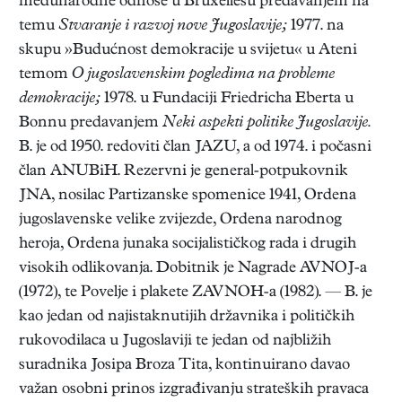
međunarodne odnose u Bruxellesu predavanjem na
temu
Stvaranje i razvoj nove Jugoslavije;
1977. na
skupu »Budućnost demokracije u svijetu« u Ateni
temom
O jugoslavenskim pogledima na probleme
demokracije;
1978. u Fundaciji Friedricha Eberta u
Bonnu predavanjem
Neki aspekti politike Jugoslavije.
B. je od 1950. redoviti član JAZU, a od 1974. i počasni
član ANUBiH. Rezervni je general-potpukovnik
JNA, nosilac Partizanske spomenice 1941, Ordena
jugoslavenske velike zvijezde, Ordena narodnog
heroja, Ordena junaka socijalističkog rada i drugih
visokih odlikovanja. Dobitnik je Nagrade AVNOJ-a
(1972), te Povelje i plakete ZAVNOH-a (1982). — B. je
kao jedan od najistaknutijih državnika i političkih
rukovodilaca u Jugoslaviji te jedan od najbližih
suradnika Josipa Broza Tita, kontinuirano davao
važan osobni prinos izgrađivanju strateških pravaca