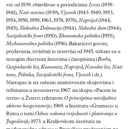
već od 1939. objavljivao u periodicima:
Izraz
(1939–
1941),
Naše novine
(1939),
Vjesnik
(1943–1949, 1953,
1954, 1958, 1959, 1963, 1978, 1979),
Naprijed
(1944,
1945),
Slobodna Dalmacija
(1944),
Slobodni dom
(1944),
Socijalistički front
(1950),
Ekonomska politika
(1955),
Međunarodna politika
(1956). Bakarićevi govori,
predavanja, izvještaji te intervjui od 1945. tiskani su u
mnogim dnevnim listovima i časopisima (
Borba,
Gospodarski list, Komunist, Naprijed, Narodni list, Naše
teme, Politika, Socijalistički front, Vjesnik
i dr.).
Nastupao je na važnim znanstvenim skupovima i
tribinama u inozemstvu: 1967. na skupu »Pacem in
terris« u Ženevi referatom
O principima miroljubive
aktivne koegzistencije;
1969. u Institutu »Gramsci« u
Rimu o temi
Odnos zakona vrijednosti i planiranja u
Jugoslaviji;
1973. u Kraljevskom institutu za