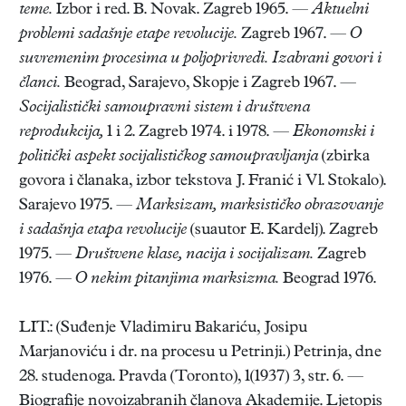
teme.
Izbor i red. B. Novak. Zagreb 1965. —
Aktuelni
problemi sadašnje etape revolucije.
Zagreb 1967. —
O
suvremenim procesima u poljoprivredi. Izabrani govori i
članci.
Beograd, Sarajevo, Skopje i Zagreb 1967. —
Socijalistički samoupravni sistem i društvena
reprodukcija,
1 i 2. Zagreb 1974. i 1978. —
Ekonomski i
politički aspekt socijalističkog samoupravljanja
(zbirka
govora i članaka, izbor tekstova J. Franić i Vl. Stokalo).
Sarajevo 1975. —
Marksizam, marksističko obrazovanje
i sadašnja etapa revolucije
(suautor E. Kardelj). Zagreb
1975. —
Društvene klase, nacija i socijalizam.
Zagreb
1976. —
O nekim pitanjima marksizma.
Beograd 1976.
LIT.: (Suđenje Vladimiru Bakariću, Josipu
Marjanoviću i dr. na procesu u Petrinji.) Petrinja, dne
28. studenoga. Pravda (Toronto), 1(1937) 3, str. 6. —
Biografije novoizabranih članova Akademije. Ljetopis