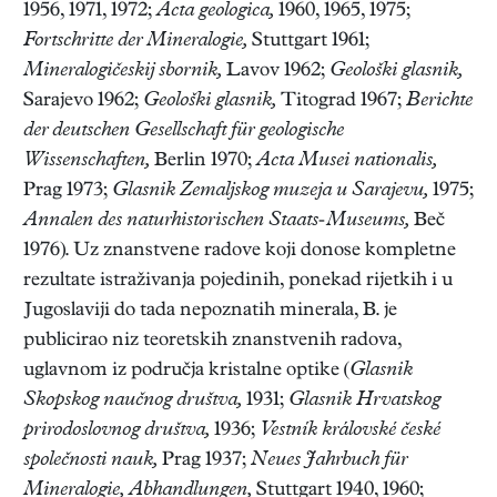
1956, 1971, 1972;
Acta geologica,
1960, 1965, 1975;
Fortschritte der Mineralogie,
Stuttgart 1961;
Mineralogičeskij sbornik,
Lavov 1962;
Geološki glasnik,
Sarajevo 1962;
Geološki glasnik,
Titograd 1967;
Berichte
der deutschen Gesellschaft für geologische
Wissenschaften,
Berlin 1970;
Acta Musei nationalis,
Prag 1973;
Glasnik Zemaljskog muzeja u Sarajevu,
1975;
Annalen des naturhistorischen Staats-Museums,
Beč
1976). Uz znanstvene radove koji donose kompletne
rezultate istraživanja pojedinih, ponekad rijetkih i u
Jugoslaviji do tada nepoznatih minerala, B. je
publicirao niz teoretskih znanstvenih radova,
uglavnom iz područja kristalne optike (
Glasnik
Skopskog naučnog društva,
1931;
Glasnik Hrvatskog
prirodoslovnog društva,
1936;
Vestník královské české
společnosti nauk,
Prag 1937;
Neues Jahrbuch für
Mineralogie, Abhandlungen,
Stuttgart 1940, 1960;