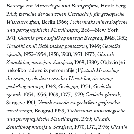
Beiträge zur Mineralogie und Petrographie,
Heidelberg
1963;
Berichte der deutschen Gesellschaft für geologische
Wissenschaften,
Berlin 1966;
Tschermaks mineralogische
und petrographische Mitteilungen,
Beč—New York
1971;
Glasnik prirodnjačkog muzeja Beograd,
1948, 1951;
Geološki anali Balkanskog poluostrva,
1949;
Geološki
vjesnik,
1952–1954, 1958, 1968, 1971, 1973;
Glasnik
Zemaljskog muzeja u Sarajevu,
1969, 1980). Objavio je i
nekoliko radova iz petrografije (
Vjestnik Hrvatskog
državnog geološkog zavoda i Hrvatskog državnog
geološkog muzeja,
1942;
Geologija,
1954;
Geološki
vjesnik,
1954, 1956, 1969, 1975, 1979;
Geološki glasnik,
Sarajevo 1961;
Vesnik zavoda za geološka i geofizička
istraživanja,
Beograd 1959;
Tschermaks mineralogische
und petrographische Mitteilungen,
1969;
Glasnik
Zemaljskog muzeja u Sarajevu,
1970, 1971, 1976;
Glasnik