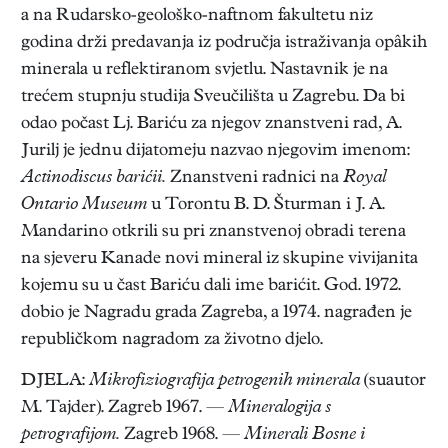
a na Rudarsko-geološko-naftnom fakultetu niz
godina drži predavanja iz područja istraživanja opâkih
minerala u reflektiranom svjetlu. Nastavnik je na
trećem stupnju studija Sveučilišta u Zagrebu. Da bi
odao počast Lj. Bariću za njegov znanstveni rad, A.
Jurilj je jednu dijatomeju nazvao njegovim imenom:
Actinodiscus barićii.
Znanstveni radnici na
Royal
Ontario Museum
u Torontu B. D. Šturman i J. A.
Mandarino otkrili su pri znanstvenoj obradi terena
na sjeveru Kanade novi mineral iz skupine vivijanita
kojemu su u čast Bariću dali ime barićit. God. 1972.
dobio je Nagradu grada Zagreba, a 1974. nagrađen je
republičkom nagradom za životno djelo.
DJELA:
Mikrofiziografija petrogenih minerala
(suautor
M. Tajder). Zagreb 1967. —
Mineralogija s
petrografijom.
Zagreb 1968. —
Minerali Bosne i