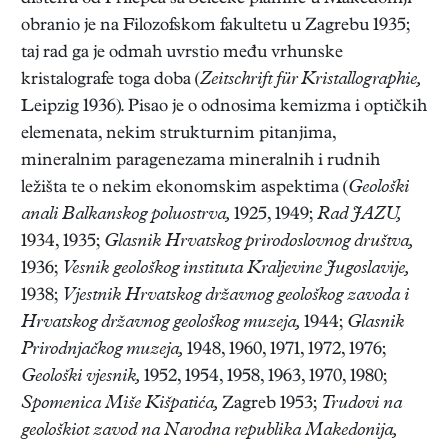
obranio je na Filozofskom fakultetu u Zagrebu 1935;
taj rad ga je odmah uvrstio među vrhunske
kristalografe toga doba (
Zeitschrift für Kristallographie,
Leipzig 1936). Pisao je o odnosima kemizma i optičkih
elemenata, nekim strukturnim pitanjima,
mineralnim paragenezama mineralnih i rudnih
ležišta te o nekim ekonomskim aspektima (
Geološki
anali Balkanskog poluostrva,
1925, 1949;
Rad JAZU,
1934, 1935;
Glasnik Hrvatskog prirodoslovnog društva,
1936;
Vesnik geološkog instituta Kraljevine Jugoslavije,
1938;
Vjestnik Hrvatskog državnog geološkog zavoda i
Hrvatskog državnog geološkog muzeja,
1944;
Glasnik
Prirodnjačkog muzeja,
1948, 1960, 1971, 1972, 1976;
Geološki vjesnik,
1952, 1954, 1958, 1963, 1970, 1980;
Spomenica Miše Kišpatića,
Zagreb 1953;
Trudovi na
geološkiot zavod na Narodna republika Makedonija,