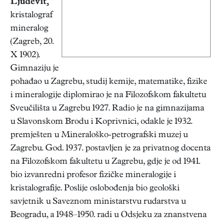
Ljudevit
,
kristalograf
mineralog
(Zagreb, 20.
X 1902).
Gimnaziju je
pohađao u Zagrebu, studij kemije, matematike, fizike
i mineralogije diplomirao je na Filozofskom fakultetu
Sveučilišta u Zagrebu 1927. Radio je na gimnazijama
u Slavonskom Brodu i Koprivnici, odakle je 1932.
premješten u Mineraloško-petrografski muzej u
Zagrebu. God. 1937. postavljen je za privatnog docenta
na Filozofskom fakultetu u Zagrebu, gdje je od 1941.
bio izvanredni profesor fizičke mineralogije i
kristalografije. Poslije oslobođenja bio geološki
savjetnik u Saveznom ministarstvu rudarstva u
Beogradu, a 1948–1950. radi u Odsjeku za znanstvena