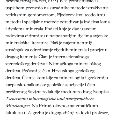
prirodnjačkog muzeja,
1973). B. je primjenjivao i s
uspjehom prenosio na suradnike metode istraživanja
refleksnim goniometrom, Fjodorovljevu teodolitnu
metodu i specijalne metode određivanja indeksa loma
i dvoloma minerala. Podaci koje je dao u svojim
radovima citirani su u najpoznatijim djelima svjetske
mineraloške literature. Naš je najeminentniji
stručnjak za određivanje rijetkih minerala i procjenu
dragog kamenja. Član je internacionalnoga
stereološkog društva i Njemačkoga mineraloškog
društva. Počasni je član Hrvatskoga geološkog
društva. Član je komisije za mineralogiju i geokemiju
karpatsko-balkanske geološke asocijacije i član
proširenog Savjeta redakcije međunarodnog časopisa
Tschermaks mineralogische und petrographische
Mitteilungen.
Na Prirodoslovno-matematičkom
fakultetu u Zagrebu je dugogodišnji redoviti profesor,