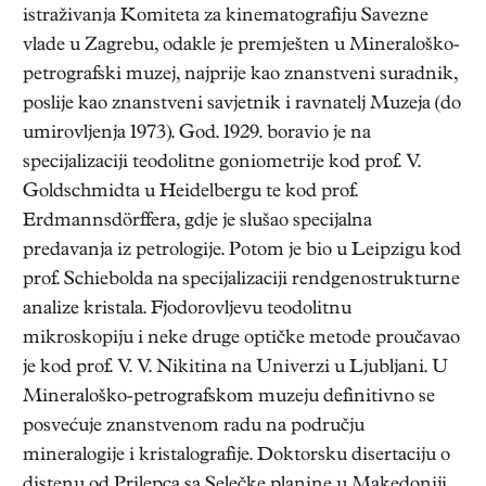
istraživanja Komiteta za kinematografiju Savezne
vlade u Zagrebu, odakle je premješten u Mineraloško-
petrografski muzej, najprije kao znanstveni suradnik,
poslije kao znanstveni savjetnik i ravnatelj Muzeja (do
umirovljenja 1973). God. 1929. boravio je na
specijalizaciji teodolitne goniometrije kod prof. V.
Goldschmidta u Heidelbergu te kod prof.
Erdmannsdörffera, gdje je slušao specijalna
predavanja iz petrologije. Potom je bio u Leipzigu kod
prof. Schiebolda na specijalizaciji rendgenostrukturne
analize kristala. Fjodorovljevu teodolitnu
mikroskopiju i neke druge optičke metode proučavao
je kod prof. V. V. Nikitina na Univerzi u Ljubljani. U
Mineraloško-petrografskom muzeju definitivno se
posvećuje znanstvenom radu na području
mineralogije i kristalografije. Doktorsku disertaciju o
distenu od Prilepca sa Selečke planine u Makedoniji