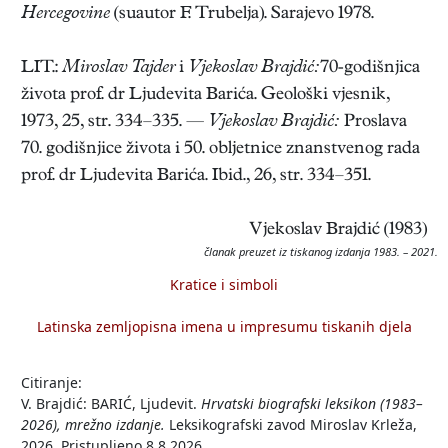
Hercegovine
(suautor F. Trubelja). Sarajevo 1978.
LIT.:
Miroslav Tajder
i
Vjekoslav Brajdić:
70-godišnjica
života prof. dr Ljudevita Barića. Geološki vjesnik,
1973, 25, str. 334–335. —
Vjekoslav Brajdić:
Proslava
70. godišnjice života i 50. obljetnice znanstvenog rada
prof. dr Ljudevita Barića. Ibid., 26, str. 334–351.
Vjekoslav Brajdić (1983)
članak preuzet iz tiskanog izdanja 1983. – 2021.
Kratice i simboli
Latinska zemljopisna imena u impresumu tiskanih djela
Citiranje:
V. Brajdić: BARIĆ, Ljudevit.
Hrvatski biografski leksikon (1983–
2026), mrežno izdanje.
Leksikografski zavod Miroslav Krleža,
2026. Pristupljeno 8.8.2026.