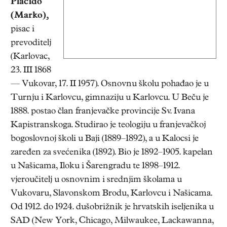
Placido
(Marko)
,
pisac i
prevoditelj
(Karlovac,
23. III 1868
— Vukovar, 17. II 1957). Osnovnu školu pohađao je u
Turnju i Karlovcu, gimnaziju u Karlovcu. U Beču je
1888. postao član franjevačke provincije Sv. Ivana
Kapistranskoga. Studirao je teologiju u franjevačkoj
bogoslovnoj školi u Baji (1889–1892), a u Kalocsi je
zaređen za svećenika (1892). Bio je 1892–1905. kapelan
u Našicama, Iloku i Šarengradu te 1898–1912.
vjeroučitelj u osnovnim i srednjim školama u
Vukovaru, Slavonskom Brodu, Karlovcu i Našicama.
Od 1912. do 1924. dušobrižnik je hrvatskih iseljenika u
SAD (New York, Chicago, Milwaukee, Lackawanna,