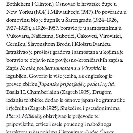
Bethlehem i Clinton). Osnovao je hrvatske župe u
New Yorku (1914) i Milwaukeeju (1917). Po povratku u
domovinu bio je župnik u Šarengradu (1924–1926,
1927–1929), a 1926–1957. boravio je u samostanima u
Vukovaru, Našicama, Subotici, Čakovcu, Virovitici,
Cerniku, Slavonskom Brodu i Kloštru Ivaniću.
Istraživao je prošlost gradova i samostana u kojima je
boravio te objavio niz povijesno-kroničarskih zapisa.
Zapis
Kratka povijest samostana u Virovitici
je
izgubljen. Govorio je više jezika, a s engleskog je
preveo zbirku
Japanske pripovjedke, poslovice, itd.
Basila H. Chamberlaina (Zagreb 1905). Drugom
izdanju te zbirke dodao je osnove japanske gramatike
i rječnika (Zagreb 1925). Služeći se i pseudonimima
Placo
i
Miljenko,
objavljivao je prijevode te
pripovijetke, crtice i eseje poučnog i nabožnoga
karaktera u časopisima i listovima:
Anđeo Čuvar