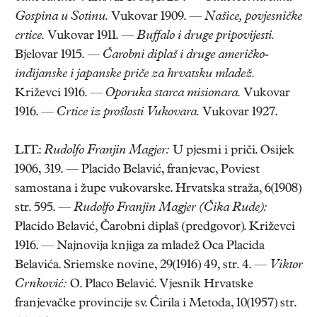
Gospina u Sotinu.
Vukovar 1909. —
Našice, povjesničke
crtice.
Vukovar 1911. —
Buffalo i druge pripovijesti.
Bjelovar 1915. —
Čarobni diplaš i druge američko-
indijanske i japanske priče za hrvatsku mladež.
Križevci 1916. —
Oporuka starca misionara.
Vukovar
1916. —
Crtice iz prošlosti Vukovara.
Vukovar 1927.
LIT.:
Rudolfo Franjin Magjer:
U pjesmi i priči. Osijek
1906, 319. — Placido Belavić, franjevac, Poviest
samostana i župe vukovarske. Hrvatska straža, 6(1908)
str. 595. —
Rudolfo Franjin Magjer (Čika Rude):
Placido Belavić, Čarobni diplaš (predgovor). Križevci
1916. — Najnovija knjiga za mladež Oca Placida
Belavića. Sriemske novine, 29(1916) 49, str. 4. —
Viktor
Crnković:
O. Placo Belavić. Vjesnik Hrvatske
franjevačke provincije sv. Ćirila i Metoda, 10(1957) str.