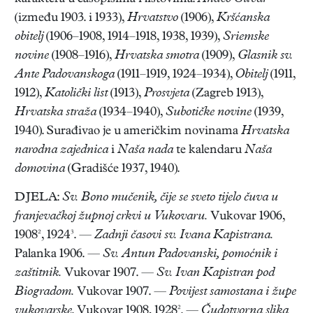
(između 1903. i 1933),
Hrvatstvo
(1906),
Kršćanska
obitelj
(1906–1908, 1914–1918, 1938, 1939),
Sriemske
novine
(1908–1916),
Hrvatska smotra
(1909),
Glasnik sv.
Ante Padovanskoga
(1911–1919, 1924–1934),
Obitelj
(1911,
1912),
Katolički list
(1913),
Prosvjeta
(Zagreb 1913),
Hrvatska straža
(1934–1940),
Subotičke novine
(1939,
1940). Surađivao je u američkim novinama
Hrvatska
narodna zajednica
i
Naša nada
te kalendaru
Naša
domovina
(Gradišće 1937, 1940).
DJELA:
Sv. Bono mučenik, čije se sveto tijelo čuva u
franjevačkoj župnoj crkvi u Vukovaru.
Vukovar 1906,
1908², 1924³. —
Zadnji časovi sv. Ivana Kapistrana.
Palanka 1906. —
Sv. Antun Padovanski, pomoćnik i
zaštitnik.
Vukovar 1907. —
Sv. Ivan Kapistran pod
Biogradom.
Vukovar 1907. —
Povijest samostana i župe
vukovarske
. Vukovar 1908, 1928². —
Čudotvorna slika