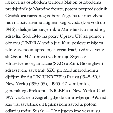
lijekova na oslobođeni teritorij. Nakon oslobođenja
predsjednik je Narodne fronte, potom potpredsjednik
Gradskoga narodnog odbora Zagreba te intenzivno
radi na oživljavanju Higijenskog zavoda (koji vodi do
1946) i djeluje kao savjetnik u Ministarstvu narodnog
zdravlja. God. 1946. na poziv Uprave UN za pomoć i
obnovu (UNRRA) vodio je u Kini poslove misije za
zdravstveno unapređenje i organizaciju zdravstvene
službe, a 1947. osniva i vodi misiju Svjetske
zdravstvene organizacije (SZO) u Kini. Bio je glavni
zdravstveni savjetnik SZO pri Međunarodnomu
dječjem fondu UN (UNICEF) u Parizu (1948–50) i
New Yorku (1950–55), a 1955–57. zamjenik je
generalnog direktora UNICEF-a u New Yorku. God.
1957. vraća se u Zagreb, gdje do umirovljenja 1959. radi
kao viši savjetnik u Higijenskom zavodu, potom
odlazi u rodni Sušak. — Uz njegovo ime vezani su