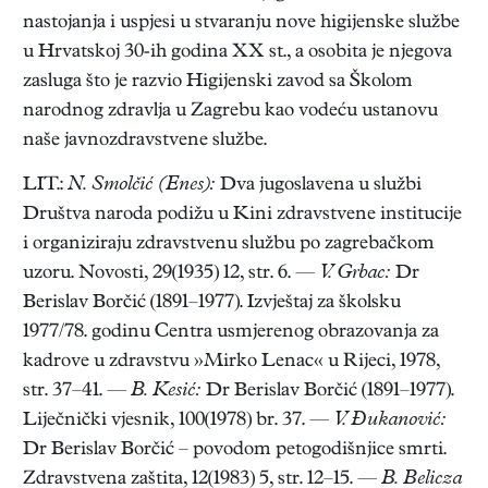
nastojanja i uspjesi u stvaranju nove higijenske službe
u Hrvatskoj 30-ih godina XX st., a osobita je njegova
zasluga što je razvio Higijenski zavod sa Školom
narodnog zdravlja u Zagrebu kao vodeću ustanovu
naše javnozdravstvene službe.
LIT.:
N. Smolčić (Enes):
Dva jugoslavena u službi
Društva naroda podižu u Kini zdravstvene institucije
i organiziraju zdravstvenu službu po zagrebačkom
uzoru. Novosti, 29(1935) 12, str. 6. —
V. Grbac:
Dr
Berislav Borčić (1891–1977). Izvještaj za školsku
1977/78. godinu Centra usmjerenog obrazovanja za
kadrove u zdravstvu »Mirko Lenac« u Rijeci, 1978,
str. 37–41. —
B. Kesić:
Dr Berislav Borčić (1891–1977).
Liječnički vjesnik, 100(1978) br. 37. —
V. Đukanović:
Dr Berislav Borčić – povodom petogodišnjice smrti.
Zdravstvena zaštita, 12(1983) 5, str. 12–15. —
B. Belicza