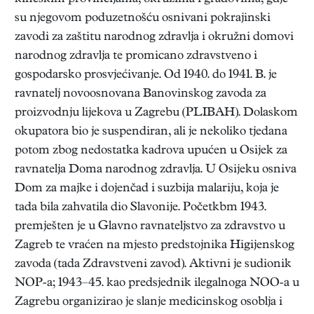
su njegovom poduzetnošću osnivani pokrajinski
zavodi za zaštitu narodnog zdravlja i okružni domovi
narodnog zdravlja te promicano zdravstveno i
gospodarsko prosvjećivanje. Od 1940. do 1941. B. je
ravnatelj novoosnovana Banovinskog zavoda za
proizvodnju lijekova u Zagrebu (PLIBAH). Dolaskom
okupatora bio je suspendiran, ali je nekoliko tjedana
potom zbog nedostatka kadrova upućen u Osijek za
ravnatelja Doma narodnog zdravlja. U Osijeku osniva
Dom za majke i dojenčad i suzbija malariju, koja je
tada bila zahvatila dio Slavonije. Početkbm 1943.
premješten je u Glavno ravnateljstvo za zdravstvo u
Zagreb te vraćen na mjesto predstojnika Higijenskog
zavoda (tada Zdravstveni zavod). Aktivni je sudionik
NOP-a; 1943–45. kao predsjednik ilegalnoga NOO-a u
Zagrebu organizirao je slanje medicinskog osoblja i