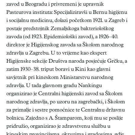
zavod u Beogradu i privremeni je upravnik
Pasteurova instituta: Specijaliziravši u Bernu higijenu
i socijalnu medicinu, dolazi početkom 1921. u Zagreb i
postaje predstojnik Zemaljskoga bakteriološkog
zavoda (od 1923. Epidemiološki zavod), a 1926–40.
direktor je Higijenskog zavoda sa Školom narodnog
zdravlja u Zagrebu. U to vrijeme kao ekspert
Higijenske sekcije Društva naroda posjećuje Grčku, a
zatim 1930–38. triput boravi u Kini kao glavni
savjetnik pri kineskom Ministarstvu narodnog
zdravlja. U tada glavnom gradu Nankingu
organizirao je Centralni higijenski zavod sa Školom
narodnog zdravlja, po uzoru na zagrebački, i Školom
za primalje i sestre pomoćnice te Centralnu državnu
bolnicu. Zajedno s A. Štamparom, koji mu se poslije
pridružio, organizirao je zdravstvenu službu u
kineskim provincijama, okruzima i gradovima, gdje