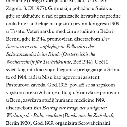
medicine (Draga Gornja kod Sušaka, 10. IV 1891 —
Zagreb, 3. IX 1977). Gimnaziju pohađao u Sušaku,
gdje se uključuje u rad organizacije hrvatske napredne
omladine i sudjeluje na njezinu prvom kongresu 1909.
u Trsatu. Veterinarsku medicinu studirao u Beču i
Bernu, gdje je 1914. promoviran disertacijom
Der
Sterzwurm eine staphylogene Folliculitis des
Schwanzendes beim Rinde
(
Oesterreichische
Wochenschrift für Tierheilkunde,
Beč 1914). Uoči I
svjetskog rata kao vojni bjegunac prebjegao je u Srbiju
te od 1914. radi u Nišu kao ugovorni asistent
Pasteurova zavoda. God. 1915. povlači se sa srpskom
vojskom preko Albanije u Italiju. Vrativši se ponovno
u Bern, završava studij humane medicine 1919.
disertacijom
Ein Beitrag zur Frage der antigenen
Wirkung der Bakterienfette
(
Biochemische Zeitschrift,
Berlin 1920). God. 1919. organizira Serovakcinalni