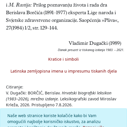
i
M. Rastija:
Prilog poznavanju života i rada dra
Berislava Borčića (1891–1977) eksperta Lige naroda i
Svjetske zdravstvene organizacije. Saopćenja »Pliva«,
27(1984) 1/2, str. 129–144.
Vladimir Dugački (1989)
članak preuzet iz tiskanog izdanja 1983. – 2021.
Kratice i simboli
Latinska zemljopisna imena u impresumu tiskanih djela
Citiranje:
V. Dugački: BORČIĆ, Berislav.
Hrvatski biografski leksikon
(1983–2026), mrežno izdanje.
Leksikografski zavod Miroslav
Krleža, 2026. Pristupljeno 7.8.2026.
<https://hbl.lzmk.hr/clanak/borcic-berislav-lijecnik>.
Naše web stranice koriste kolačiće kako bi Vam
omogućili najbolje korisničko iskustvo, za analizu
Komentar