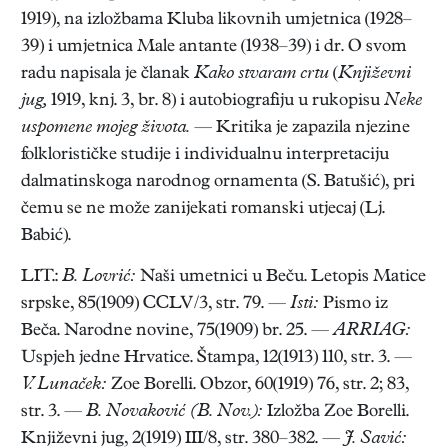
1919), na izložbama Kluba likovnih umjetnica (1928–
39) i umjetnica Male antante (1938–39) i dr. O svom
radu napisala je članak
Kako stvaram crtu
(
Književni
jug,
1919, knj. 3, br. 8) i autobiografiju u rukopisu
Neke
uspomene mojeg života.
— Kritika je zapazila njezine
folklorističke studije i individualnu interpretaciju
dalmatinskoga narodnog ornamenta (S. Batušić), pri
čemu se ne može zanijekati romanski utjecaj (Lj.
Babić).
LIT.:
B. Lovrić:
Naši umetnici u Beču. Letopis Matice
srpske, 85(1909) CCLV/3, str. 79. —
Isti:
Pismo iz
Beča. Narodne novine, 75(1909) br. 25. —
ARRIAG:
Uspjeh jedne Hrvatice. Štampa, 12(1913) 110, str. 3. —
V. Lunaček:
Zoe Borelli. Obzor, 60(1919) 76, str. 2; 83,
str. 3. —
B. Novaković (B. Nov.):
Izložba Zoe Borelli.
Književni jug, 2(1919) III/8, str. 380–382. —
J. Savić: