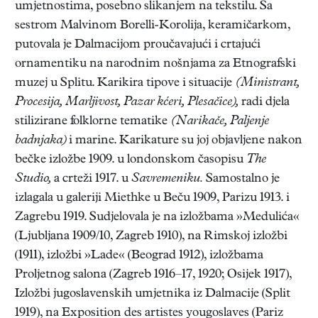
umjetnostima, posebno slikanjem na tekstilu. Sa
sestrom Malvinom Borelli-Korolija, keramičarkom,
putovala je Dalmacijom proučavajući i crtajući
ornamentiku na narodnim nošnjama za Etnografski
muzej u Splitu. Karikira tipove i situacije
(Ministrant,
Procesija, Marljivost, Pazar kćeri, Plesačice),
radi djela
stilizirane folklorne tematike
(Narikače, Paljenje
badnjaka)
i marine. Karikature su joj objavljene nakon
bečke izložbe 1909. u londonskom časopisu
The
Studio,
a crteži 1917. u
Savremeniku.
Samostalno je
izlagala u galeriji Miethke u Beču 1909, Parizu 1913. i
Zagrebu 1919. Sudjelovala je na izložbama »Medulića«
(Ljubljana 1909/10, Zagreb 1910), na Rimskoj izložbi
(1911), izložbi »Lade« (Beograd 1912), izložbama
Proljetnog salona (Zagreb 1916–17, 1920; Osijek 1917),
Izložbi jugoslavenskih umjetnika iz Dalmacije (Split
1919), na Exposition des artistes yougoslaves (Pariz