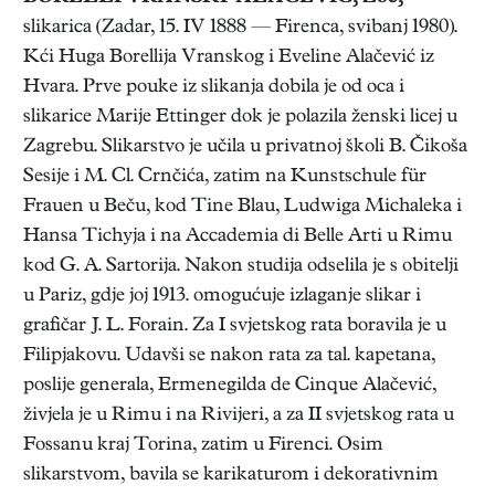
slikarica (Zadar, 15. IV 1888 — Firenca, svibanj 1980).
Kći Huga Borellija Vranskog i Eveline Alačević iz
Hvara. Prve pouke iz slikanja dobila je od oca i
slikarice Marije Ettinger dok je polazila ženski licej u
Zagrebu. Slikarstvo je učila u privatnoj školi B. Čikoša
Sesije i M. Cl. Crnčića, zatim na Kunstschule für
Frauen u Beču, kod Tine Blau, Ludwiga Michaleka i
Hansa Tichyja i na Accademia di Belle Arti u Rimu
kod G. A. Sartorija. Nakon studija odselila je s obitelji
u Pariz, gdje joj 1913. omogućuje izlaganje slikar i
grafičar J. L. Forain. Za I svjetskog rata boravila je u
Filipjakovu. Udavši se nakon rata za tal. kapetana,
poslije generala, Ermenegilda de Cinque Alačević,
živjela je u Rimu i na Rivijeri, a za II svjetskog rata u
Fossanu kraj Torina, zatim u Firenci. Osim
slikarstvom, bavila se karikaturom i dekorativnim