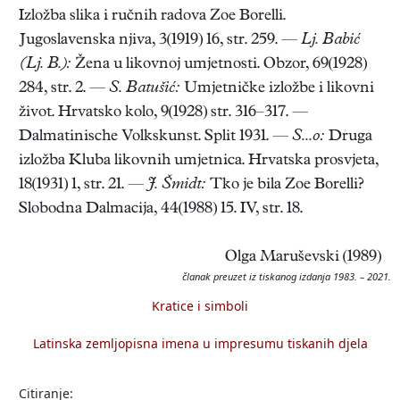
Izložba slika i ručnih radova Zoe Borelli.
Jugoslavenska njiva, 3(1919) 16, str. 259. —
Lj. Babić
(Lj. B.):
Žena u likovnoj umjetnosti. Obzor, 69(1928)
284, str. 2. —
S. Batušić:
Umjetničke izložbe i likovni
život. Hrvatsko kolo, 9(1928) str. 316–317. —
Dalmatinische Volkskunst. Split 1931. —
S...o:
Druga
izložba Kluba likovnih umjetnica. Hrvatska prosvjeta,
18(1931) 1, str. 21. —
J. Šmidt:
Tko je bila Zoe Borelli?
Slobodna Dalmacija, 44(1988) 15. IV, str. 18.
Olga Maruševski (1989)
članak preuzet iz tiskanog izdanja 1983. – 2021.
Kratice i simboli
Latinska zemljopisna imena u impresumu tiskanih djela
Citiranje: