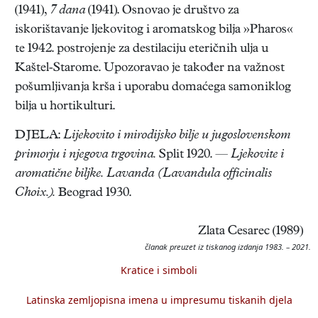
(1941),
7 dana
(1941). Osnovao je društvo za
iskorištavanje ljekovitog i aromatskog bilja »Pharos«
te 1942. postrojenje za destilaciju eteričnih ulja u
Kaštel-Starome. Upozoravao je također na važnost
pošumljivanja krša i uporabu domaćega samoniklog
bilja u hortikulturi.
DJELA:
Lijekovito i mirodijsko bilje u jugoslovenskom
primorju i njegova trgovina.
Split 1920. —
Ljekovite i
aromatične biljke. Lavanda (Lavandula officinalis
Choix.).
Beograd 1930.
Zlata Cesarec (1989)
članak preuzet iz tiskanog izdanja 1983. – 2021.
Kratice i simboli
Latinska zemljopisna imena u impresumu tiskanih djela