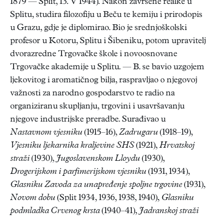
1879 — Split, 13. V 1944). Nakon završene realke u
Splitu, studira filozofiju u Beču te kemiju i prirodopis
u Grazu, gdje je diplomirao. Bio je srednjoškolski
profesor u Kotoru, Splitu i Šibeniku, potom upravitelj
dvorazredne Trgovačke škole i novoosnovane
Trgovačke akademije u Splitu. — B. se bavio uzgojem
ljekovitog i aromatičnog bilja, raspravljao o njegovoj
važnosti za narodno gospodarstvo te radio na
organiziranu skupljanju, trgovini i usavršavanju
njegove industrijske preradbe. Surađivao u
Nastavnom vjesniku
(1915–16),
Zadrugaru
(1918–19),
Vjesniku ljekarnika kraljevine SHS
(1921),
Hrvatskoj
straži
(1930),
Jugoslavenskom Lloydu
(1930),
Drogerijskom i parfimerijskom vjesniku
(1931, 1934),
Glasniku Zavoda za unapređenje spoljne trgovine
(1931),
Novom dobu
(Split 1934, 1936, 1938, 1940),
Glasniku
podmladka Crvenog krsta
(1940–41),
Jadranskoj straži