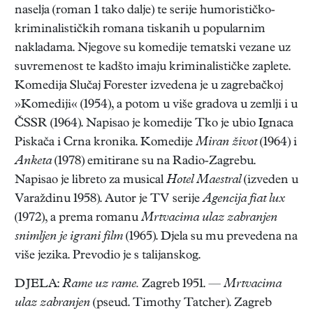
naselja (roman 1 tako dalje) te serije humorističko-
kriminalističkih romana tiskanih u popularnim
nakladama. Njegove su komedije tematski vezane uz
suvremenost te kadšto imaju kriminalističke zaplete.
Komedija Slučaj Forester izvedena je u zagrebačkoj
»Komediji« (1954), a potom u više gradova u zemlji i u
ČSSR (1964). Napisao je komedije Tko je ubio Ignaca
Piskača i Crna kronika. Komedije
Miran život
(1964) i
Anketa
(1978) emitirane su na Radio-Zagrebu.
Napisao je libreto za musical
Hotel Maestral
(izveden u
Varaždinu 1958). Autor je TV serije
Agencija fiat lux
(1972), a prema romanu
Mrtvacima ulaz zabranjen
snimljen je igrani film
(1965). Djela su mu prevedena na
više jezika. Prevodio je s talijanskog.
DJELA:
Rame uz rame.
Zagreb 1951. —
Mrtvacima
ulaz zabranjen
(pseud. Timothy Tatcher). Zagreb