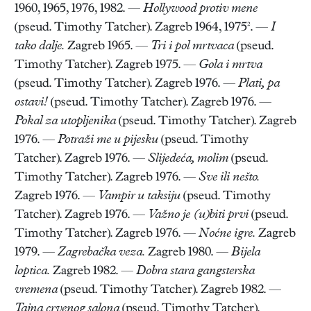
1960, 1965, 1976, 1982. —
Hollywood protiv mene
(pseud. Timothy Tatcher). Zagreb 1964, 1975². —
I
tako dalje.
Zagreb 1965. —
Tri i pol mrtvaca
(pseud.
Timothy Tatcher). Zagreb 1975. —
Gola i mrtva
(pseud. Timothy Tatcher). Zagreb 1976. —
Plati, pa
ostavi!
(pseud. Timothy Tatcher). Zagreb 1976. —
Pokal za utopljenika
(pseud. Timothy Tatcher). Zagreb
1976. —
Potraži me u pijesku
(pseud. Timothy
Tatcher). Zagreb 1976. —
Slijedeća, molim
(pseud.
Timothy Tatcher). Zagreb 1976. —
Sve ili nešto.
Zagreb 1976. —
Vampir u taksiju
(pseud. Timothy
Tatcher). Zagreb 1976. —
Važno je (u)biti prvi
(pseud.
Timothy Tatcher). Zagreb 1976. —
Noćne igre.
Zagreb
1979. —
Zagrebačka veza.
Zagreb 1980. —
Bijela
loptica.
Zagreb 1982. —
Dobra stara gangsterska
vremena
(pseud. Timothy Tatcher). Zagreb 1982. —
Tajna crvenog salona
(pseud. Timothy Tatcher).