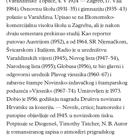
(Varaždinske Toplice, 4. V 1924 — Zagreb, 17. VIII
1984). Osnovnu školu (1931–35) i gimnaziju (1935–43)
polazio u Varaždinu. Upisao se na Ekonomsko-
komercijalnu visoku školu u Zagrebu, ali je nakon
dvaju semestara prekinuo studij. Kao reporter
putovao Austrijom (1952), a od 1964. SR Njemačkom,
Švicarskom i Italijom. Radio je u uredništvu
Varaždinskih vijesti (1945), Novog lista (1947–54),
Narodnog lista (1955); Globusa (1956), te bio glavni i
odgovorni urednik Plavog vjesnika (1960–67) i
zabavne štampe Novinsko-izdavačkog i štamparskog
poduzeća »Vjesnik« (1967–74). Umirovljen je 1973.
Dobio je 1956. godišnju nagradu Društva novinara
Hrvatske za kozeriju. — Novele, crtice; humoreske i
putopise objavljuje od 1945. u novinskom tisku.
Potpisuje se Diogeneš, Timothy Tatcher, N. B. Autor
je romansiranog zapisa o atmosferi prigradskog