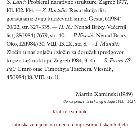
S. Lasić:
Problemi narativne strukture. Zagreb 1977,
101, 102, 104. —
Z. Bartolić:
Resurekcija iliti
goristajanje dviju književnih smrti. Gesta, 6(1984)
20/22, str. 327–335. —
H. R.:
Nenad Brixy. Večernji
list, 28(1984) 7679, str. 40. —
P. Kvesić:
Nenad Brixy.
Oko, 12(1984) 30. VIII–13. IX, str. 8. —
I. Mandić:
Zločin u naslonjaču i zločin za doručak (predgovor
knjizi: Leš na klupi. Zagreb 1984, 3–4). —
S. Pasini (S.
Pa):
Umro otac Timothyja Tatchera. Vjesnik,
45(1984) 18. VIII, str. 11.
Martin Kaminski (1989)
članak preuzet iz tiskanog izdanja 1983. – 2021.
Kratice i simboli
Latinska zemljopisna imena u impresumu tiskanih djela