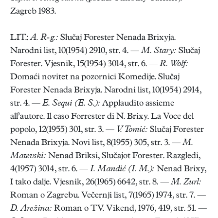
Zagreb 1983.
LIT.:
A. R-g.:
Slučaj Forester Nenada Brixyja.
Narodni list, 10(1954) 2910, str. 4. —
M. Stary:
Slučaj
Forester. Vjesnik, 15(1954) 3014, str. 6. —
R. Wolf:
Domaći novitet na pozornici Komedije. Slučaj
Forester Nenada Brixyja. Narodni list, 10(1954) 2914,
str. 4. —
E. Sequi (E. S.):
Applaudito assieme
all’autore. Il caso Forrester di N. Brixy. La Voce del
popolo, 12(1955) 301, str. 3. —
V. Tomić:
Slučaj Forester
Nenada Brixyja. Novi list, 8(1955) 305, str. 3. —
M.
Matevski:
Nenad Briksi, Slučajot Forester. Razgledi,
4(1957) 3014, str. 6. —
I. Mandić (I. M.):
Nenad Brixy,
I tako dalje. Vjesnik, 26(1965) 6642, str. 8. —
M. Zurl:
Roman o Zagrebu. Večernji list, 7(1965) 1974, str. 7. —
D. Arežina:
Roman o TV. Vikend, 1976, 419, str. 51. —