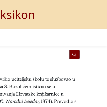
eksikon
avršio učiteljsku školu te službovao u
a S. Buzolićem isticao se u
nivanja Hrvatske knjižarnice u
05;
Narodni koledar,
1874). Prevodio s