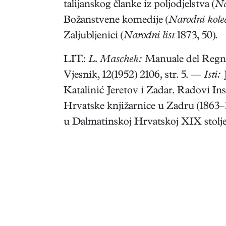
talijanskog članke iz poljodjelstva (
Na
Božanstvene komedije (
Narodni kole
Zaljubljenici (
Narodni list
1873, 50).
LIT.:
L. Maschek:
Manuale del Regno
Vjesnik, 12(1952) 2106, str. 5. —
Isti:
J
Katalinić Jeretov i Zadar. Radovi In
Hrvatske knjižarnice u Zadru (1863–19
u Dalmatinskoj Hrvatskoj XIX stoljeća