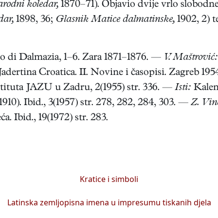
rodni koledar,
1870–71). Objavio dvije vrlo slobod
dar,
1898, 36;
Glasnik Matice dalmatinske,
1902, 2) 
 di Dalmazia, 1–6. Zara 1871–1876. —
V. Maštrović:
adertina Croatica. II. Novine i časopisi. Zagreb 195
stituta JAZU u Zadru, 2(1955) str. 336. —
Isti:
Kalen
10). Ibid., 3(1957) str. 278, 282, 284, 303. —
Z. Vin
. Ibid., 19(1972) str. 283.
Kratice i simboli
Latinska zemljopisna imena u impresumu tiskanih djela