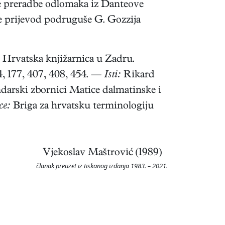
ne preradbe odlomaka iz Danteove
te prijevod podruguše G. Gozzija
Hrvatska knjižarnica u Zadru.
4, 177, 407, 408, 454. —
Isti:
Rikard
darski zbornici Matice dalmatinske i
ce:
Briga za hrvatsku terminologiju
Vjekoslav Maštrović (1989)
članak preuzet iz tiskanog izdanja 1983. – 2021.