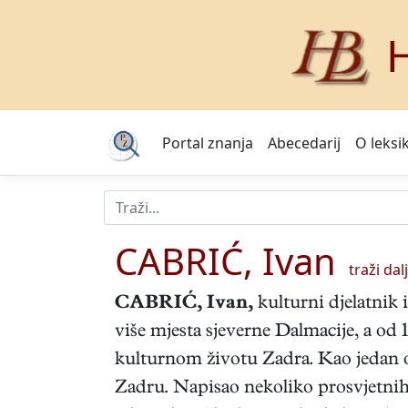
H
Portal znanja
Abecedarij
O leksi
CABRIĆ, Ivan
traži dalj
CABRIĆ, Ivan
,
kulturni djelatnik i
više mjesta sjeverne Dalmacije, a od
kulturnom životu Zadra. Kao jedan o
Zadru. Napisao nekoliko prosvjetnih 