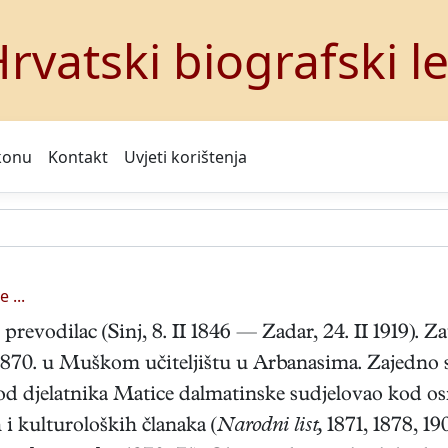
rvatski biografski l
konu
Kontakt
Uvjeti korištenja
e ...
 prevodilac (Sinj, 8. II 1846 — Zadar, 24. II 1919). Z
 1870. u Muškom učiteljištu u Arbanasima. Zajedno s
d djelatnika Matice dalmatinske sudjelovao kod os
i kulturoloških članaka (
Narodni list,
1871, 1878, 19