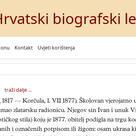
rvatski biografski l
konu
Kontakt
Uvjeti korištenja
o
traži dalje ...
, 1817 — Korčula, 1. VII 1877). Školovan vjerojatno 
imao zlatarsku radionicu. Njegov sin Ivan i unuk Vic
tičkog stila) koju je 1877. obitelj podigla na trgu k
nih i označenih potpisom ili žigom: osam ukrasa ki