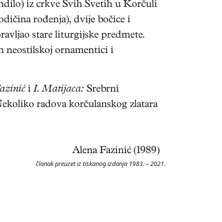
lo) iz crkve Svih Svetih u Korčuli
dičina rođenja), dvije bočice i
ravljao stare liturgijske predmete.
 neostilskoj ornamentici i
azinić
i
I. Matijaca:
Srebrni
ekoliko radova korčulanskog zlatara
Alena Fazinić (1989)
članak preuzet iz tiskanog izdanja 1983. – 2021.