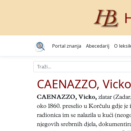
H
Portal znanja
Abecedarij
O leksi
CAENAZZO, Vick
CAENAZZO, Vicko
,
zlatar (Zadar
oko 1860. preselio u Korčulu gdje je 
radionica im se nalazila u kući (neogo
njegovih srebrnih djela, dokumentira