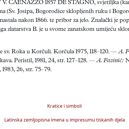
T V. CAENAZZO 1857 DE STAGNO, svjetiljka (kandi
ima (Sv. Josipa, Bogorodice sklopljenih ruku i Bogoro
astala nakon 1866. te pribor za jelo. Znalački je pop
a zlatarstva B. je u svome zanatskom umijeću sklon
e sv. Roka u Korčuli. Korčula 1975, 118–120. —
A. F
rkava. Peristil, 1981, 24, str. 127–128. —
A. Fazinić:
N
 1983, 26, str. 75–79.
Kratice i simboli
Latinska zemljopisna imena u impresumu tiskanih djela