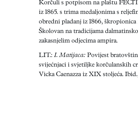
Korčuli s potpisom na plaštu FECI
iz 1865. s trima medaljonima s reljef
obredni pladanj iz 1866, škropionica n
Školovan na tradicijama dalmatinskog
zakasnjelim odjecima ampira.
LIT.:
I. Matijaca:
Povijest bratovštin
svijećnjaci i svjetiljke korčulanskih c
Vicka Caenazza iz XIX stoljeća. Ibid.,