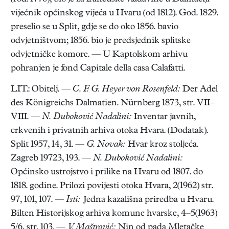
vijećnik općinskog vijeća u Hvaru (od 1812). God. 1829.
preselio se u Split, gdje se do oko 1856. bavio
odvjetništvom; 1856. bio je predsjednik splitske
odvjetničke komore. — U Kaptolskom arhivu
pohranjen je fond Capitale della casa Calafatti.
LIT.: Obitelj. —
C. F. G. Heyer von Rosenfeld:
Der Adel
des Königreichs Dalmatien. Nürnberg 1873, str. VII–
VIII. —
N. Duboković Nadalini:
Inventar javnih,
crkvenih i privatnih arhiva otoka Hvara. (Dodatak).
Split 1957, 14, 31. —
G. Novak:
Hvar kroz stoljeća.
Zagreb 19723, 193. —
N. Duboković Nadalini:
Općinsko ustrojstvo i prilike na Hvaru od 1807. do
1818. godine. Prilozi povijesti otoka Hvara, 2(1962) str.
97, 101, 107. —
Isti:
Jedna kazališna priredba u Hvaru.
Bilten Historijskog arhiva komune hvarske, 4–5(1963)
5/6, str. 103. —
V. Maštrović:
Nin od pada Mletačke