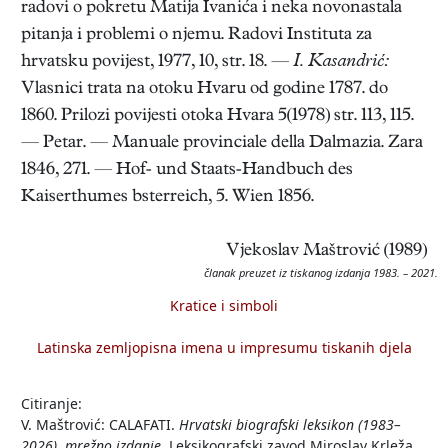
radovi o pokretu Matija Ivanića i neka novonastala
pitanja i problemi o njemu. Radovi Instituta za
hrvatsku povijest, 1977, 10, str. 18. —
I. Kasandrić:
Vlasnici trata na otoku Hvaru od godine 1787. do
1860. Prilozi povijesti otoka Hvara 5(1978) str. 113, 115.
— Petar. — Manuale provinciale della Dalmazia. Zara
1846, 271. — Hof- und Staats-Handbuch des
Kaiserthumes bsterreich, 5. Wien 1856.
Vjekoslav Maštrović (1989)
članak preuzet iz tiskanog izdanja 1983. – 2021.
Kratice i simboli
Latinska zemljopisna imena u impresumu tiskanih djela
Citiranje:
V. Maštrović: CALAFATI.
Hrvatski biografski leksikon (1983–
2026), mrežno izdanje.
Leksikografski zavod Miroslav Krleža,