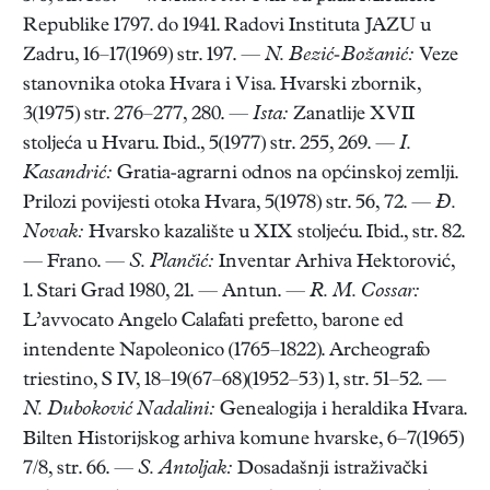
Republike 1797. do 1941. Radovi Instituta JAZU u
Zadru, 16–17(1969) str. 197. —
N. Bezić-Božanić:
Veze
stanovnika otoka Hvara i Visa. Hvarski zbornik,
3(1975) str. 276–277, 280. —
Ista:
Zanatlije XVII
stoljeća u Hvaru. Ibid., 5(1977) str. 255, 269. —
I.
Kasandrić:
Gratia-agrarni odnos na općinskoj zemlji.
Prilozi povijesti otoka Hvara, 5(1978) str. 56, 72. —
Đ.
Novak:
Hvarsko kazalište u XIX stoljeću. Ibid., str. 82.
— Frano. —
S. Plančić:
Inventar Arhiva Hektorović,
1. Stari Grad 1980, 21. — Antun. —
R. M. Cossar:
L’avvocato Angelo Calafati prefetto, barone ed
intendente Napoleonico (1765–1822). Archeografo
triestino, S IV, 18–19(67–68)(1952–53) 1, str. 51–52. —
N. Duboković Nadalini:
Genealogija i heraldika Hvara.
Bilten Historijskog arhiva komune hvarske, 6–7(1965)
7/8, str. 66. —
S. Antoljak:
Dosadašnji istraživački