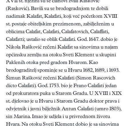
XVII st. njezini su se članovi zvali Rašković
(Rasković). Bavili su se brodogradnjom te dobili
nadimak Kalafat, Kalafati, koji već početkom XVIII
st. postaje obiteljskim prezimenom, zabilježenim u
oblicima Calafat, Calafati, Calafatovich, Calaffati,
Calafatti; ustalio se oblik Calafati. God. 1647. dobio je
Nikola Rašković rečeni Kalafat sa sinovima u najam
općinsku zemlju na otoku Sveti Klement u skupini
Paklenih otoka pred gradom Hvarom. Kao
brodograditelj spominje se u Hvaru 1682, 1689, i 1693.
Šimun Rašković rečeni Kalafati (Simon Rascovich
dicto Calafati). God. 1753. bio je Frano Calafati jedan
od prokuratora puka u Starom Gradu. U XVIII i XIX
st. djelovao je u Hvaru i Starom Gradu doktor prava i
odvjetnik i javni bilježnik Antun Calafati (umro 1803),
sin Marina. Imao je udjela i u privrednom životu
Hvara. Na otoku Sveti Klement dobio je sa sinovima