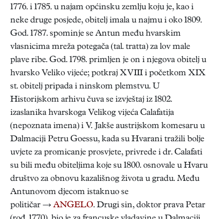
1776. i 1785. u najam općinsku zemlju koju je, kao i
neke druge posjede, obitelj imala u najmu i oko 1809.
God. 1787. spominje se Antun među hvarskim
vlasnicima mreža potegača (tal. tratta) za lov male
plave ribe. God. 1798. primljen je on i njegova obitelj u
hvarsko Veliko vijeće; potkraj XVIII i početkom XIX
st. obitelj pripada i ninskom plemstvu. U
Historijskom arhivu čuva se izvještaj iz 1802.
izaslanika hvarskoga Velikog vijeća Calafatija
(nepoznata imena) i V. Jakše austrijskom komesaru u
Dalmaciji Petru Goessu, kada su Hvarani tražili bolje
uvjete za promicanje prosvjete, privrede i dr. Calafati
su bili među obiteljima koje su 1800. osnovale u Hvaru
društvo za obnovu kazališnog života u gradu. Među
Antunovom djecom istaknuo se
političar →
ANGELO
. Drugi sin, doktor prava Petar
(rođ. 1770), bio je za francuske vladavine u Dalmaciji