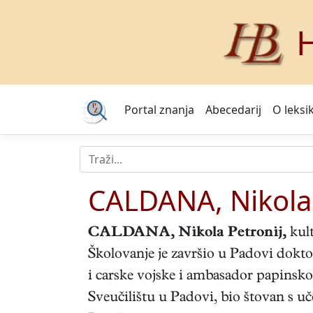
H
Portal znanja
Abecedarij
O leksi
CALDANA, Nikola 
CALDANA, Nikola Petronij
,
kult
Školovanje je završio u Padovi doktor
i carske vojske i ambasador papinskog
Sveučilištu u Padovi, bio štovan s uče