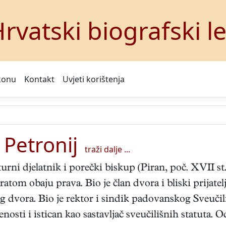
rvatski biografski l
konu
Kontakt
Uvjeti korištenja
Petronij
traži dalje ...
urni djelatnik i porečki biskup (Piran, poč. XVII st
atom obaju prava. Bio je član dvora i bliski prijate
 dvora. Bio je rektor i sindik padovanskog Sveučili
nosti i istican kao sastavljač sveučilišnih statuta. O