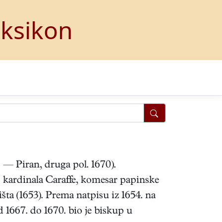
eksikon
. — Piran, druga pol. 1670).
lj kardinala Caraffe, komesar papinske
šta (1653). Prema natpisu iz 1654. na
d 1667. do 1670. bio je biskup u