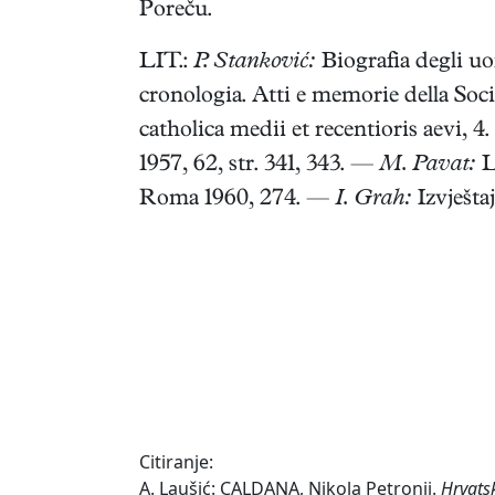
Poreču.
LIT.:
P. Stanković:
Biografia degli uom
cronologia. Atti e memorie della Socie
catholica medii et recentioris aevi, 
1957, 62, str. 341, 343. —
M. Pavat:
L
Roma 1960, 274. —
I. Grah:
Izvještaj
Citiranje:
A. Laušić: CALDANA, Nikola Petronij.
Hrvats