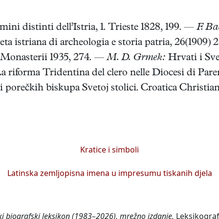
ini distinti dell’Istria, 1. Trieste 1828, 199. —
F. Ba
ta istriana di archeologia e storia patria, 26(1909) 
4. Monasterii 1935, 274. —
M. D. Grmek:
Hrvati i Sve
a riforma Tridentina del clero nelle Diocesi di Par
i porečkih biskupa Svetoj stolici. Croatica Christiana
Kratice i simboli
Latinska zemljopisna imena u impresumu tiskanih djela
ki biografski leksikon (1983–2026), mrežno izdanje.
Leksikograf