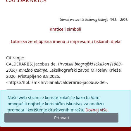
CALDERARIUS
članak preuzet iz tiskanog izdanja 1983. – 2021.
Kratice i simboli
Latinska zemljopisna imena u impresumu tiskanih djela
Citiranje:
CALDERARIIS, Jacobus de.
Hrvatski biografski leksikon (1983–
2026), mrežno izdanje.
Leksikografski zavod Miroslav Krleža,
2026. Pristupljeno 8.8.2026.
<https://hbl.lzmk.hr/clanak/calderariis-jacobus-de>.
Komentar
Naše web stranice koriste kolačiće kako bi Vam
omogućili najbolje korisničko iskustvo, za analizu
prometa i korištenje društvenih mreža.
Doznaj više.
Prihvati
© 2026.
Leksikografski zavod
Miroslav Krleža