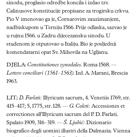
sinodu, proglasio odredbe koncila i izdao tzv.
Calinusove konstitucije propisane za trogirsku crkvu.
Pio V imenovao ga je, Cornarovim zauzimanjem,
nadbiskupom u Terniju 1566. Prije odlaska, sazvao je
u rujnu 1566. u Zadru dijecezansku sinodu. U
studenom je otputovao u Italiju. Bio je posljednji
komendatarni opat Sv. Mihovila na Ugljanu.
DJELA:
Constitutiones synodales.
Roma 1568. —
Lettere conciliari (1561–1563).
Izd. A. Marani, Brescia
1963.
LIT.:
D. Farlati:
Illyricum sacrum, 4. Venetiis 1769, str.
415–417; 5, 1775, str. 128. —
G. Coleti:
Accessiones et
correctiones all’Illyricum sacrum del P. D. Farlati.
Spalato 1909, 316–319. —
Š. Ljubić:
Dizionario
biografico degli uomini illustri della Dalmazia. Vienna