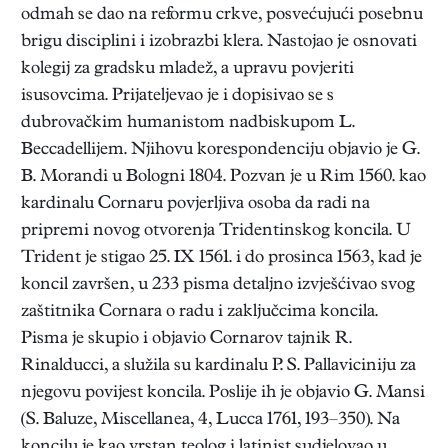
odmah se dao na reformu crkve, posvećujući posebnu
brigu disciplini i izobrazbi klera. Nastojao je osnovati
kolegij za gradsku mladež, a upravu povjeriti
isusovcima. Prijateljevao je i dopisivao se s
dubrovačkim humanistom nadbiskupom L.
Beccadellijem. Njihovu korespondenciju objavio je G.
B. Morandi u Bologni 1804. Pozvan je u Rim 1560. kao
kardinalu Cornaru povjerljiva osoba da radi na
pripremi novog otvorenja Tridentinskog koncila. U
Trident je stigao 25. IX 1561. i do prosinca 1563, kad je
koncil završen, u 233 pisma detaljno izvješćivao svog
zaštitnika Cornara o radu i zaključcima koncila.
Pisma je skupio i objavio Cornarov tajnik R.
Rinalducci, a služila su kardinalu P. S. Pallaviciniju za
njegovu povijest koncila. Poslije ih je objavio G. Mansi
(S. Baluze, Miscellanea, 4, Lucca 1761, 193–350). Na
koncilu je kao vrstan teolog i latinist sudjelovao u