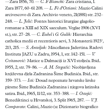
—Zara 1856, 70. —
C. F. Bianchi:
Zara cristiana, 1.
Zara 1877, 60–61 208. —
L. Fé d’Ostiani:
Muzio Calini
arcivescovo di Zara. Archivio veneto, 21(1881) str. 232–
248. —
L. Jelić:
Fontes historici liturgiae glagolio-
romanae a XIII ad XIX saeculum. Veglae 1906 (XVI
st.), str. 27–28. —
C. Eubel
i
G. Gulik:
Hierarchia
catholica medii et recentioris aevi, 3. Monasterii 1923²,
213, 215. —
S. Antoljak:
Miscellanea Jadertina. Radovi
Instituta JAZU u Zadru, 1954, 1, str. 142–151. —
V.
Cvitanović:
Matice u Dalmaciji iz XVI stoljeća. Ibid..
1955, 2, str. 79–86. —
A. M. Strgačić:
Neobjavljena
književna djela Zadranina Šime Budinića. Ibid., str.
359–373. —
Isti:
Dosad nepoznate hrvatske lirske
pjesme Šime Budinića Zadranina i njegova latinska
satira. Ibid., 1965, 11/12, str. 353–388. —
I. Ostojić:
Benediktinci u Hrvatskoj, 3. Split 1965, 287. —
V. J.
Comparato:
Calini, Muzio (u: Dizionario biografico