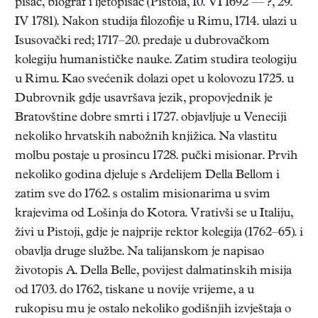
pisac, biograf i ljetopisac (Pistoia, 10. VI 1692 — ?, 29.
IV 1781). Nakon studija filozofije u Rimu, 1714. ulazi u
Isusovački red; 1717–20. predaje u dubrovačkom
kolegiju humanističke nauke. Zatim studira teologiju
u Rimu. Kao svećenik dolazi opet u kolovozu 1725. u
Dubrovnik gdje usavršava jezik, propovjednik je
Bratovštine dobre smrti i 1727. objavljuje u Veneciji
nekoliko hrvatskih nabožnih knjižica. Na vlastitu
molbu postaje u prosincu 1728. pučki misionar. Prvih
nekoliko godina djeluje s Ardelijem Della Bellom i
zatim sve do 1762. s ostalim misionarima u svim
krajevima od Lošinja do Kotora. Vrativši se u Italiju,
živi u Pistoji, gdje je najprije rektor kolegija (1762–65). i
obavlja druge službe. Na talijanskom je napisao
životopis A. Della Belle, povijest dalmatinskih misija
od 1703. do 1762, tiskane u novije vrijeme, a u
rukopisu mu je ostalo nekoliko godišnjih izvještaja o