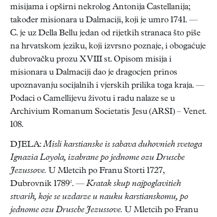
misijama i opširni nekrolog Antonija Castellanija;
također misionara u Dalmaciji, koji je umro 1741. —
C. je uz Della Bellu jedan od rijetkih stranaca što piše
na hrvatskom jeziku, koji izvrsno poznaje, i obogaćuje
dubrovačku prozu XVIII st. Opisom misija i
misionara u Dalmaciji dao je dragocjen prinos
upoznavanju socijalnih i vjerskih prilika toga kraja. —
Podaci o Camellijevu životu i radu nalaze se u
Archivium Romanum Societatis Jesu (ARSI) – Venet.
108.
DJELA:
Misli karstianske is sabava duhovnieh svetoga
Ignazia Loyola, izabrane po jednome ozu Druscbe
Jezussove.
U Mletcih po Franu Storti 1727,
Dubrovnik 1789². —
Kratak skup najpoglavitieh
stvarih, koje se uzdarze u nauku karstianskomu, po
jednome ozu Druscbe Jezussove.
U Mletcih po Franu