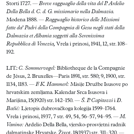
Storti 1727. —
Breve ragguaglio della vita del P. Ardelio
Della Bella d. C. d. G. missionario nella Dalmazia.
Modena 1888. —
Ragguaglio historico delle Missioni
fatte da’ Padri della Compagnia di Gesu negli stati della
Dalmazia et Albania soggetti alla Serenissima
Repubblica di Venezia,
Vrela i prinosi, 1941, 12, str. 108–
192.
LIT.:
C. Sommervogel:
Bibliotheque de la Compagnie
de Jésus, 2. Bruxelles—Paris 1891, str. 580; 9, 1900, str.
1134, 1183. —
F. K. Hammerl:
Misije Družbe Isusove po
hrvatskim zemljama. Kalendar Srca Isusova i
Marijina, 15(1920) str. 142–150. —
Š. P. Capitozzi
i
Đ.
Bašić:
Ljetopis dubrovačkoga kolegija 1599–1764.
Vrela i prinosi, 1937, 7 str. 49, 54, 56–57, 94–95. —
M.
Vanino:
Ardelio Della Bella, vjersko-prosvjetni radnik
dalmatinske Hrvatske. Život, 18(1937) str. 311–320. —