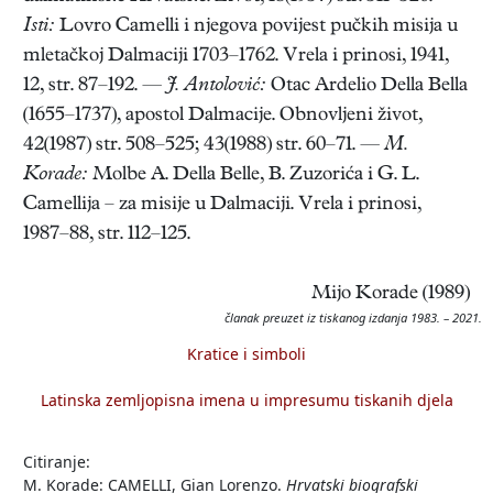
Isti:
Lovro Camelli i njegova povijest pučkih misija u
mletačkoj Dalmaciji 1703–1762. Vrela i prinosi, 1941,
12, str. 87–192. —
J. Antolović:
Otac Ardelio Della Bella
(1655–1737), apostol Dalmacije. Obnovljeni život,
42(1987) str. 508–525; 43(1988) str. 60–71. —
M.
Korade:
Molbe A. Della Belle, B. Zuzorića i G. L.
Camellija – za misije u Dalmaciji. Vrela i prinosi,
1987–88, str. 112–125.
Mijo Korade (1989)
članak preuzet iz tiskanog izdanja 1983. – 2021.
Kratice i simboli
Latinska zemljopisna imena u impresumu tiskanih djela
Citiranje:
M. Korade: CAMELLI, Gian Lorenzo.
Hrvatski biografski