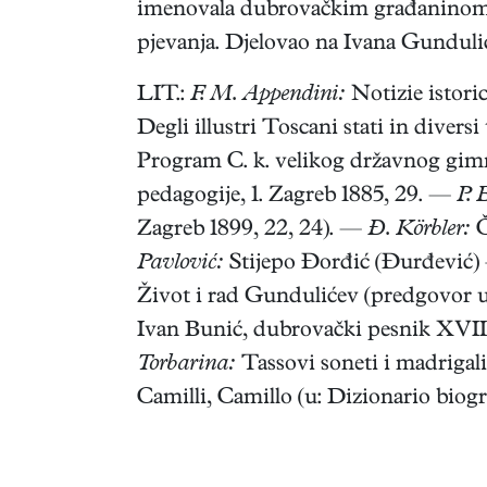
imenovala dubrovačkim građaninom. B
pjevanja. Djelovao na Ivana Gunduli
LIT.:
F. M. Appendini:
Notizie istoric
Degli illustri Toscani stati in diver
Program C. k. velikog državnog gimn
pedagogije, 1. Zagreb 1885, 29. —
P.
Zagreb 1899, 22, 24). —
Đ. Körbler:
Č
Pavlović:
Stijepo Đorđić (Đurđević) 
Život i rad Gundulićev (predgovor u:
Ivan Bunić, dubrovački pesnik XVII vek
Torbarina:
Tassovi soneti i madrigali
Camilli, Camillo (u: Dizionario biogra