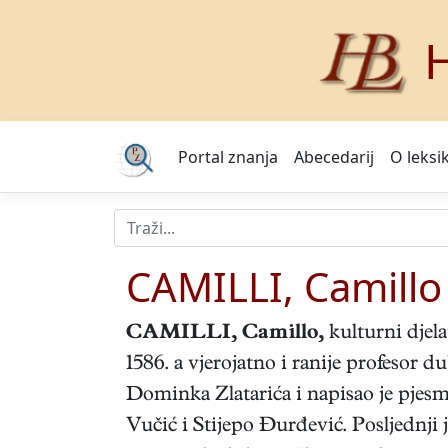
H
Portal znanja
Abecedarij
O leksi
CAMILLI, Camillo
CAMILLI, Camillo
,
kulturni djela
1586. a vjerojatno i ranije profesor d
Dominka Zlatarića i napisao je pjesm
Vučić i Stijepo Đurđević. Posljednji 