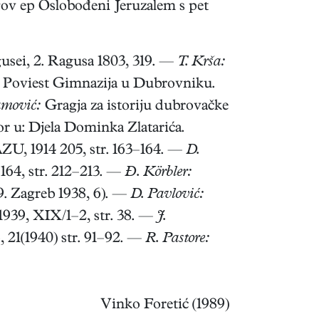
ov ep Oslobođeni Jeruzalem s pet
agusei, 2. Ragusa 1803, 319. —
T. Krša:
Poviest Gimnazija u Dubrovniku.
amović:
Gragja za istoriju dubrovačke
r u: Djela Dominka Zlatarića.
ZU, 1914 205, str. 163–164. —
D.
164, str. 212–213. —
Đ. Körbler:
9. Zagreb 1938, 6). —
D. Pavlović:
 1939, XIX/1–2, str. 38. —
J.
, 21(1940) str. 91–92. —
R. Pastore:
Vinko Foretić (1989)