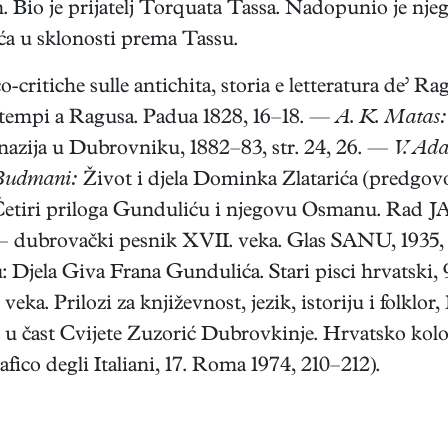
io je prijatelj Torquata Tassa. Nadopunio je njeg
ća u sklonosti prema Tassu.
o-critiche sulle antichita, storia e letteratura de’ R
si tempi a Ragusa. Padua 1828, 16–18. —
A. K. Matas:
azija u Dubrovniku, 1882–83, str. 24, 26. —
V. Ad
 Budmani:
Život i djela Dominka Zlatarića (predgovo
etiri priloga Gunduliću i njegovu Osmanu. Rad JA
– dubrovački pesnik XVII. veka. Glas SANU, 1935, 
 Djela Giva Frana Gundulića. Stari pisci hrvatski, 
a. Prilozi za književnost, jezik, istoriju i folklor,
 u čast Cvijete Zuzorić Dubrovkinje. Hrvatsko kolo
fico degli Italiani, 17. Roma 1974, 210–212).