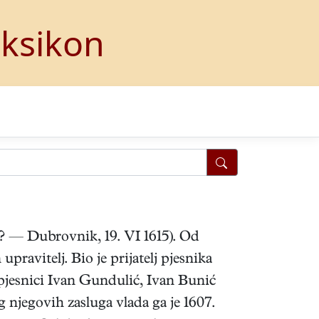
eksikon
, ? — Dubrovnik, 19. VI 1615). Od
pravitelj. Bio je prijatelj pjesnika
 pjesnici Ivan Gundulić, Ivan Bunić
g njegovih zasluga vlada ga je 1607.