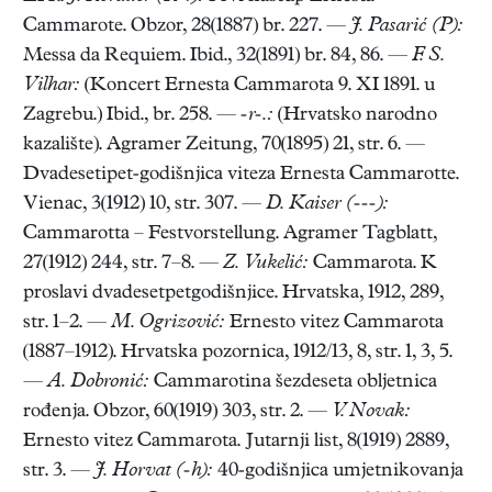
Cammarote. Obzor, 28(1887) br. 227. —
J. Pasarić (P):
Messa da Requiem. Ibid., 32(1891) br. 84, 86. —
F. S.
Vilhar:
(Koncert Ernesta Cammarota 9. XI 1891. u
Zagrebu.) Ibid., br. 258. —
-r-.:
(Hrvatsko narodno
kazalište). Agramer Zeitung, 70(1895) 21, str. 6. —
Dvadesetipet-godišnjica viteza Ernesta Cammarotte.
Vienac, 3(1912) 10, str. 307. —
D. Kaiser (---):
Cammarotta – Festvorstellung. Agramer Tagblatt,
27(1912) 244, str. 7–8. —
Z. Vukelić:
Cammarota. K
proslavi dvadesetpetgodišnjice. Hrvatska, 1912, 289,
str. 1–2. —
M. Ogrizović:
Ernesto vitez Cammarota
(1887–1912). Hrvatska pozornica, 1912/13, 8, str. 1, 3, 5.
—
A. Dobronić:
Cammarotina šezdeseta obljetnica
rođenja. Obzor, 60(1919) 303, str. 2. —
V. Novak:
Ernesto vitez Cammarota. Jutarnji list, 8(1919) 2889,
str. 3. —
J. Horvat (-h):
40-godišnjica umjetnikovanja