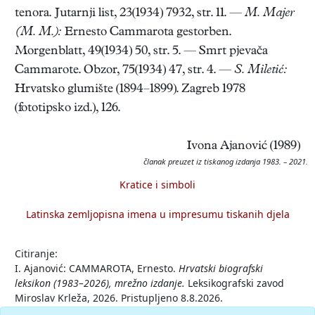
tenora. Jutarnji list, 23(1934) 7932, str. 11. —
M. Majer
(M. M.):
Ernesto Cammarota gestorben.
Morgenblatt, 49(1934) 50, str. 5. — Smrt pjevača
Cammarote. Obzor, 75(1934) 47, str. 4. —
S. Miletić:
Hrvatsko glumište (1894–1899). Zagreb 1978
(fototipsko izd.), 126.
Ivona Ajanović (1989)
članak preuzet iz tiskanog izdanja 1983. – 2021.
Kratice i simboli
Latinska zemljopisna imena u impresumu tiskanih djela
Citiranje:
I. Ajanović: CAMMAROTA, Ernesto.
Hrvatski biografski
leksikon (1983–2026), mrežno izdanje.
Leksikografski zavod
Miroslav Krleža, 2026. Pristupljeno 8.8.2026.
<https://hbl.lzmk.hr/clanak/cammarota-ernesto>.