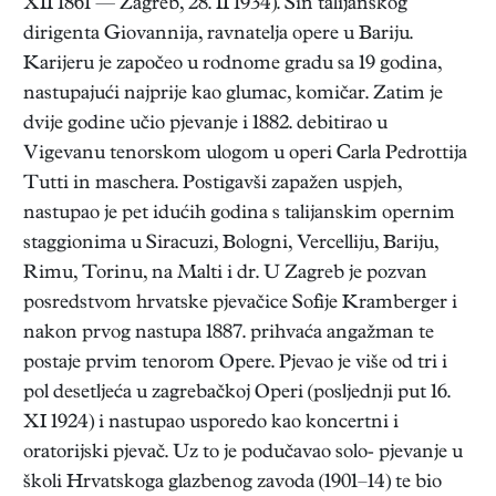
XII 1861 — Zagreb, 28. II 1934). Sin talijanskog
dirigenta Giovannija, ravnatelja opere u Bariju.
Karijeru je započeo u rodnome gradu sa 19 godina,
nastupajući najprije kao glumac, komičar. Zatim je
dvije godine učio pjevanje i 1882. debitirao u
Vigevanu tenorskom ulogom u operi Carla Pedrottija
Tutti in maschera. Postigavši zapažen uspjeh,
nastupao je pet idućih godina s talijanskim opernim
staggionima u Siracuzi, Bologni, Vercelliju, Bariju,
Rimu, Torinu, na Malti i dr. U Zagreb je pozvan
posredstvom hrvatske pjevačice Sofije Kramberger i
nakon prvog nastupa 1887. prihvaća angažman te
postaje prvim tenorom Opere. Pjevao je više od tri i
pol desetljeća u zagrebačkoj Operi (posljednji put 16.
XI 1924) i nastupao usporedo kao koncertni i
oratorijski pjevač. Uz to je podučavao solo- pjevanje u
školi Hrvatskoga glazbenog zavoda (1901–14) te bio