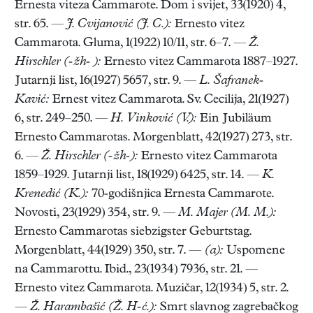
Ernesta viteza Cammarote. Dom i svijet, 33(1920) 4,
str. 65. —
J. Cvijanović (J. C.):
Ernesto vitez
Cammarota. Gluma, 1(1922) 10/11, str. 6–7. —
Ž.
Hirschler (-žh- ):
Ernesto vitez Cammarota 1887–1927.
Jutarnji list, 16(1927) 5657, str. 9. —
L. Šafranek-
Kavić:
Ernest vitez Cammarota. Sv. Cecilija, 21(1927)
6, str. 249–250. —
H. Vinković (V.):
Ein Jubiläum
Ernesto Cammarotas. Morgenblatt, 42(1927) 273, str.
6. —
Ž. Hirschler (-žh-):
Ernesto vitez Cammarota
1859–1929. Jutarnji list, 18(1929) 6425, str. 14. —
K.
Krenedić (K.):
70-godišnjica Ernesta Cammarote.
Novosti, 23(1929) 354, str. 9. —
M. Majer (M. M.):
Ernesto Cammarotas siebzigster Geburtstag.
Morgenblatt, 44(1929) 350, str. 7. —
(a):
Uspomene
na Cammarottu. Ibid., 23(1934) 7936, str. 21. —
Ernesto vitez Cammarota. Muzičar, 12(1934) 5, str. 2.
—
Ž. Harambašić (Ž. H-ć.):
Smrt slavnog zagrebačkog