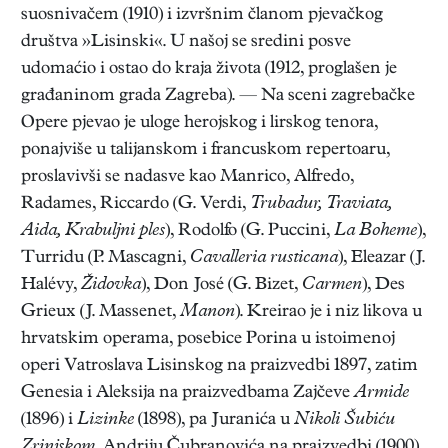
suosnivačem (1910) i izvršnim članom pjevačkog
društva »Lisinski«. U našoj se sredini posve
udomaćio i ostao do kraja života (1912, proglašen je
građaninom grada Zagreba). — Na sceni zagrebačke
Opere pjevao je uloge herojskog i lirskog tenora,
ponajviše u talijanskom i francuskom repertoaru,
proslavivši se nadasve kao Manrico, Alfredo,
Radames, Riccardo (G. Verdi,
Trubadur, Traviata,
Aida, Krabuljni ples
), Rodolfo (G. Puccini,
La Boheme
),
Turridu (P. Mascagni,
Cavalleria rusticana
), Eleazar (J.
Halévy,
Židovka
), Don José (G. Bizet,
Carmen
), Des
Grieux (J. Massenet,
Manon
). Kreirao je i niz likova u
hrvatskim operama, posebice Porina u istoimenoj
operi Vatroslava Lisinskog na praizvedbi 1897, zatim
Genesia i Aleksija na praizvedbama Zajčeve
Armide
(1896) i
Lizinke
(1898), pa Juranića u
Nikoli Šubiću
Zrinjskom,
Andriju Čubranovića na praizvedbi (1900)