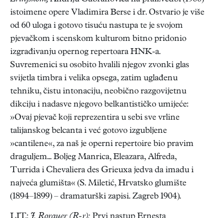
istoimene opere Vladimira Berse i dr. Ostvario je više
od 60 uloga i gotovo tisuću nastupa te je svojom
pjevačkom i scenskom kulturom bitno pridonio
izgrađivanju opernog repertoara HNK-a.
Suvremenici su osobito hvalili njegov zvonki glas
svijetla timbra i velika opsega, zatim uglađenu
tehniku, čistu intonaciju, neobično razgovijetnu
dikciju i nadasve njegovo belkantističko umijeće:
»Ovaj pjevač koji reprezentira u sebi sve vrline
talijanskog belcanta i već gotovo izgubljene
»cantilene«, za naš je operni repertoire bio pravim
draguljem... Boljeg Manrica, Eleazara, Alfreda,
Turrida i Chevaliera des Grieuxa jedva da imadu i
najveća glumišta« (S. Miletić, Hrvatsko glumište
(1894–1899) – dramaturški zapisi. Zagreb 1904).
LIT.:
J. Rorauer (R-r):
Prvi nastup Ernesta