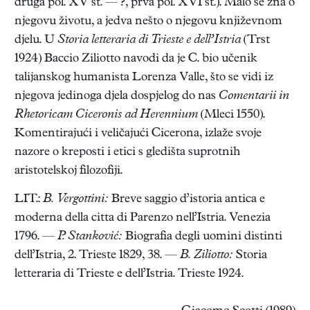
druga pol. XV st. — ?, prva pol. XVI st.). Malo se zna o
njegovu životu, a jedva nešto o njegovu književnom
djelu. U
Storia letteraria di Trieste e dell’Istria
(Trst
1924) Baccio Ziliotto navodi da je C. bio učenik
talijanskog humanista Lorenza Valle, što se vidi iz
njegova jedinoga djela dospjelog do nas
Comentarii in
Rhetoricam Ciceronis ad Herennium
(Mleci 1550).
Komentirajući i veličajući Cicerona, izlaže svoje
nazore o kreposti i etici s gledišta suprotnih
aristotelskoj filozofiji.
LIT.:
B. Vergottini:
Breve saggio d’istoria antica e
moderna della citta di Parenzo nell’Istria. Venezia
1796. —
P. Stanković:
Biografia degli uomini distinti
dell’Istria, 2. Trieste 1829, 38. —
B. Ziliotto:
Storia
letteraria di Trieste e dell’Istria. Trieste 1924.